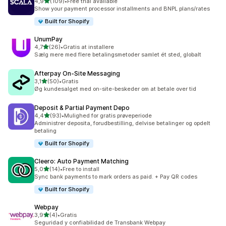
ud af 5 stjerner
4,9
(109)
•
Free trial available
109 anmeldelser i alt
Show your payment processor installments and BNPL plans/rates
Built for Shopify
UnumPay
ud af 5 stjerner
4,7
(26)
•
Gratis at installere
26 anmeldelser i alt
Sælg mere med flere betalingsmetoder samlet ét sted, globalt
Afterpay On‑Site Messaging
ud af 5 stjerner
3,1
(50)
•
Gratis
50 anmeldelser i alt
Øg kundesalget med on-site-beskeder om at betale over tid
Deposit & Partial Payment Depo
ud af 5 stjerner
4,4
(93)
•
Mulighed for gratis prøveperiode
93 anmeldelser i alt
Administrer deposita, forudbestilling, delvise betalinger og opdelt
betaling
Built for Shopify
Cleero: Auto Payment Matching
ud af 5 stjerner
5,0
(14)
•
Free to install
14 anmeldelser i alt
Sync bank payments to mark orders as paid. + Pay QR codes
Built for Shopify
Webpay
ud af 5 stjerner
3,9
(4)
•
Gratis
4 anmeldelser i alt
Seguridad y confiabilidad de Transbank Webpay