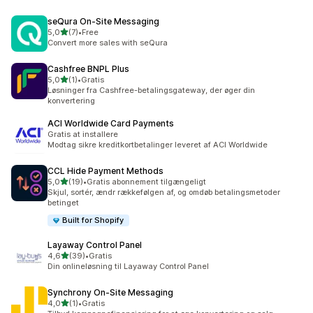
seQura On‑Site Messaging
ud af 5 stjerner
5,0
(7)
•
Free
7 anmeldelser i alt
Convert more sales with seQura
Cashfree BNPL Plus
ud af 5 stjerner
5,0
(1)
•
Gratis
1 anmeldelser i alt
Løsninger fra Cashfree-betalingsgateway, der øger din
konvertering
ACI Worldwide Card Payments
Gratis at installere
Modtag sikre kreditkortbetalinger leveret af ACI Worldwide
CCL Hide Payment Methods
ud af 5 stjerner
5,0
(19)
•
Gratis abonnement tilgængeligt
19 anmeldelser i alt
Skjul, sortér, ændr rækkefølgen af, og omdøb betalingsmetoder
betinget
Built for Shopify
Layaway Control Panel
ud af 5 stjerner
4,6
(39)
•
Gratis
39 anmeldelser i alt
Din onlineløsning til Layaway Control Panel
Synchrony On‑Site Messaging
ud af 5 stjerner
4,0
(1)
•
Gratis
1 anmeldelser i alt