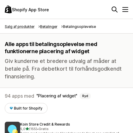
Shopify App Store
Salg af produkter
Betalinger
Betalingsoplevelse
Alle apps til betalingsoplevelse med
funktionerne placering af widget
Giv kunderne et bredere udvalg af måder at
betale på. Fra debetkort til forhåndsgodkendt
finansiering.
94 apps med
Placering af widget
Ryd
Built for Shopify
Koin Store Credit & Rewards
ud af 5 stjerner
5,0
(155)
•
Gratis
155 anmeldelser i alt