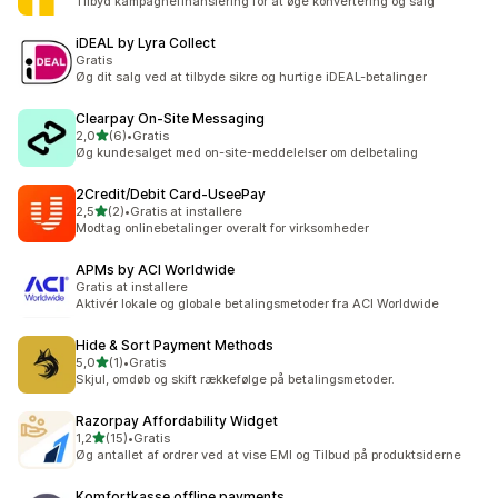
Tilbyd kampagnefinansiering for at øge konvertering og salg
iDEAL by Lyra Collect
Gratis
Øg dit salg ved at tilbyde sikre og hurtige iDEAL-betalinger
Clearpay On‑Site Messaging
ud af 5 stjerner
2,0
(6)
•
Gratis
6 anmeldelser i alt
Øg kundesalget med on-site-meddelelser om delbetaling
2Credit/Debit Card‑UseePay
ud af 5 stjerner
2,5
(2)
•
Gratis at installere
2 anmeldelser i alt
Modtag onlinebetalinger overalt for virksomheder
APMs by ACI Worldwide
Gratis at installere
Aktivér lokale og globale betalingsmetoder fra ACI Worldwide
Hide & Sort Payment Methods
ud af 5 stjerner
5,0
(1)
•
Gratis
1 anmeldelser i alt
Skjul, omdøb og skift rækkefølge på betalingsmetoder.
Razorpay Affordability Widget
ud af 5 stjerner
1,2
(15)
•
Gratis
15 anmeldelser i alt
Øg antallet af ordrer ved at vise EMI og Tilbud på produktsiderne
Komfortkasse offline payments