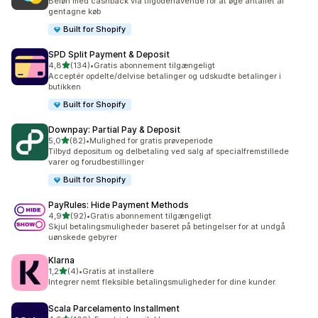
Beløn med cashback via tilgodehavende for at øge antallet af
gentagne køb
Built for Shopify
SPD Split Payment & Deposit
ud af 5 stjerner
4,8
(134)
•
Gratis abonnement tilgængeligt
134 anmeldelser i alt
Acceptér opdelte/delvise betalinger og udskudte betalinger i
butikken
Built for Shopify
Downpay: Partial Pay & Deposit
ud af 5 stjerner
5,0
(82)
•
Mulighed for gratis prøveperiode
82 anmeldelser i alt
Tilbyd depositum og delbetaling ved salg af specialfremstillede
varer og forudbestillinger
Built for Shopify
PayRules: Hide Payment Methods
ud af 5 stjerner
4,9
(92)
•
Gratis abonnement tilgængeligt
92 anmeldelser i alt
Skjul betalingsmuligheder baseret på betingelser for at undgå
uønskede gebyrer
Klarna
ud af 5 stjerner
1,2
(4)
•
Gratis at installere
4 anmeldelser i alt
Integrer nemt fleksible betalingsmuligheder for dine kunder.
Scala Parcelamento Installment