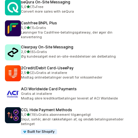
seQura On‑Site Messaging
ud af 5 stjerner
5,0
(7)
•
Free
7 anmeldelser i alt
Convert more sales with seQura
Cashfree BNPL Plus
ud af 5 stjerner
5,0
(1)
•
Gratis
1 anmeldelser i alt
Løsninger fra Cashfree-betalingsgateway, der øger din
konvertering
Clearpay On‑Site Messaging
ud af 5 stjerner
2,0
(6)
•
Gratis
6 anmeldelser i alt
Øg kundesalget med on-site-meddelelser om delbetaling
2Credit/Debit Card‑UseePay
ud af 5 stjerner
2,5
(2)
•
Gratis at installere
2 anmeldelser i alt
Modtag onlinebetalinger overalt for virksomheder
ACI Worldwide Card Payments
Gratis at installere
Modtag sikre kreditkortbetalinger leveret af ACI Worldwide
CCL Hide Payment Methods
ud af 5 stjerner
5,0
(19)
•
Gratis abonnement tilgængeligt
19 anmeldelser i alt
Skjul, sortér, ændr rækkefølgen af, og omdøb betalingsmetoder
betinget
Built for Shopify