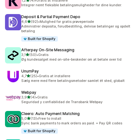
ud af 5 stjerner
1,2
(4)
•
Gratis at installere
4 anmeldelser i alt
Integrer nemt fleksible betalingsmuligheder for dine kunder.
Deposit & Partial Payment Depo
ud af 5 stjerner
4,6
(92)
•
Mulighed for gratis prøveperiode
92 anmeldelser i alt
Administrer deposita, forudbestilling, delvise betalinger og opdelt
betaling
Built for Shopify
Afterpay On‑Site Messaging
ud af 5 stjerner
3,1
(50)
•
Gratis
50 anmeldelser i alt
Øg kundesalget med on-site-beskeder om at betale over tid
UnumPay
ud af 5 stjerner
4,7
(25)
•
Gratis at installere
25 anmeldelser i alt
Sælg mere med flere betalingsmetoder samlet ét sted, globalt
Webpay
ud af 5 stjerner
3,9
(4)
•
Gratis
4 anmeldelser i alt
Seguridad y confiabilidad de Transbank Webpay
Cleero: Auto Payment Matching
ud af 5 stjerner
5,0
(13)
•
Free to install
13 anmeldelser i alt
Sync bank payments to mark orders as paid. + Pay QR codes
Built for Shopify