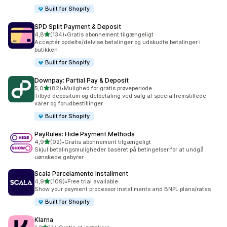
Built for Shopify
SPD Split Payment & Deposit
ud af 5 stjerner
4,8
(134)
•
Gratis abonnement tilgængeligt
134 anmeldelser i alt
Acceptér opdelte/delvise betalinger og udskudte betalinger i
butikken
Built for Shopify
Downpay: Partial Pay & Deposit
ud af 5 stjerner
5,0
(82)
•
Mulighed for gratis prøveperiode
82 anmeldelser i alt
Tilbyd depositum og delbetaling ved salg af specialfremstillede
varer og forudbestillinger
Built for Shopify
PayRules: Hide Payment Methods
ud af 5 stjerner
4,9
(92)
•
Gratis abonnement tilgængeligt
92 anmeldelser i alt
Skjul betalingsmuligheder baseret på betingelser for at undgå
uønskede gebyrer
Scala Parcelamento Installment
ud af 5 stjerner
4,9
(109)
•
Free trial available
109 anmeldelser i alt
Show your payment processor installments and BNPL plans/rates
Built for Shopify
Klarna