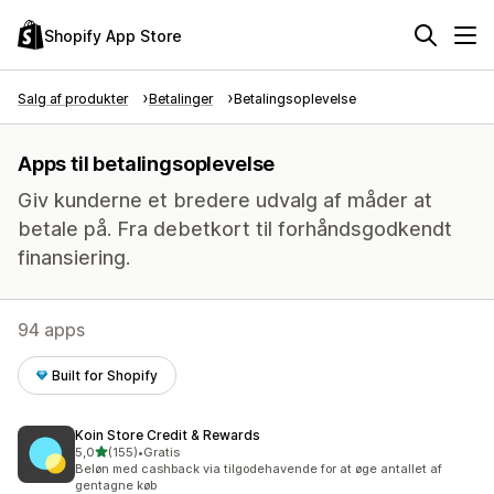
Shopify App Store
Salg af produkter
Betalinger
Betalingsoplevelse
Apps til betalingsoplevelse
Giv kunderne et bredere udvalg af måder at
betale på. Fra debetkort til forhåndsgodkendt
finansiering.
94 apps
Built for Shopify
Koin Store Credit & Rewards
ud af 5 stjerner
5,0
(155)
•
Gratis
155 anmeldelser i alt
Beløn med cashback via tilgodehavende for at øge antallet af
gentagne køb