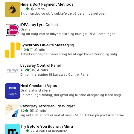
Hide & Sort Payment Methods
ud af 5 stjerner
5,0
(1)
•
Gratis
1 anmeldelser i alt
Skjul, omdøb og skift rækkefølge på betalingsmetoder.
iDEAL by Lyra Collect
Gratis
Øg dit salg ved at tilbyde sikre og hurtige iDEAL-betalinger
Synchrony On‑Site Messaging
ud af 5 stjerner
4,0
(1)
•
Gratis
1 anmeldelser i alt
Tilbyd kampagnefinansiering for at øge konvertering og salg
Layaway Control Panel
ud af 5 stjerner
4,6
(39)
•
Gratis
39 anmeldelser i alt
Din onlineløsning til Layaway Control Panel
Nexi Checkout Vipps
Gratis at installere
En betalingsløsning, der giver dig mindre arbejde og mere salg.
Razorpay Affordability Widget
ud af 5 stjerner
1,2
(15)
•
Gratis
15 anmeldelser i alt
Øg antallet af ordrer ved at vise EMI og Tilbud på produktsiderne
Try Before You Buy with Mirra
ud af 5 stjerner
5,0
(27)
•
Gratis at installere
27 anmeldelser i alt