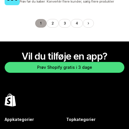
Prøv før du køber: Konvertér flere kunder, sælg flere produkter
1
2
3
4
Vil du tilføje en app?
Prøv Shopify gratis i 3 dage
Appkategorier
Topkategorier