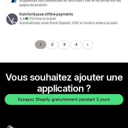
Augmentez vos commandes en affichant l’EMI et les offres sur les
pages de produits
Komfortkasse offline payments
étoile(s) sur 5
4,4
(11)
•
Free to install
11 avis au total
Automatically mark Bank Deposit, COD or Invoice orders as paid
1
2
3
4
Vous souhaitez ajouter une
application ?
Essayez Shopify gratuitement pendant 3 jours