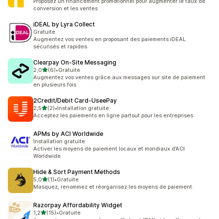
Proposez un financement promotionnel pour augmenter le taux de
conversion et les ventes
iDEAL by Lyra Collect
Gratuite
Augmentez vos ventes en proposant des paiements iDEAL
sécurisés et rapides
Clearpay On‑Site Messaging
étoile(s) sur 5
2,0
(6)
•
Gratuite
6 avis au total
Augmentez vos ventes grâce aux messages sur site de paiement
en plusieurs fois
2Credit/Debit Card‑UseePay
étoile(s) sur 5
2,5
(2)
•
Installation gratuite
2 avis au total
Acceptez les paiements en ligne partout pour les entreprises
APMs by ACI Worldwide
Installation gratuite
Activer les moyens de paiement locaux et mondiaux d’ACI
Worldwide
Hide & Sort Payment Methods
étoile(s) sur 5
5,0
(1)
•
Gratuite
1 avis au total
Masquez, renommez et réorganisez les moyens de paiement.
Razorpay Affordability Widget
étoile(s) sur 5
1,2
(15)
•
Gratuite
15 avis au total