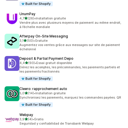
Built for Shopify
UnumPay
étoile(s) sur 5
4,7
(26)
•
Installation gratuite
26 avis au total
Vendre plus avec plusieurs moyens de paiement au même endroit,
à l’échelle mondiale
Afterpay On‑Site Messaging
étoile(s) sur 5
3,1
(50)
•
Gratuite
50 avis au total
Augmentez vos ventes grâce aux messages sur site de paiement
échelonné
Deposit & Partial Payment Depo
étoile(s) sur 5
4,4
(93)
•
Essai gratuit disponible
93 avis au total
Gérez les acomptes, les précommandes, les paiements partiels et
les paiements fractionnés
Built for Shopify
Cleero: rapprochement auto
étoile(s) sur 5
5,0
(14)
•
Installation gratuite
14 avis au total
Synchronisez les paiements, marquez les commandes payées. QR
Built for Shopify
Webpay
étoile(s) sur 5
3,9
(4)
•
Gratis
4 avis au total
Seguridad y confiabilidad de Transbank Webpay