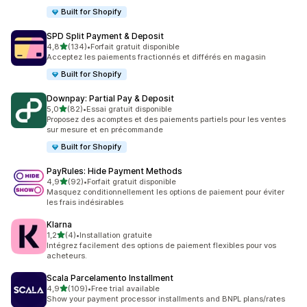
Built for Shopify
SPD Split Payment & Deposit
étoile(s) sur 5
4,8
(134)
•
Forfait gratuit disponible
134 avis au total
Acceptez les paiements fractionnés et différés en magasin
Built for Shopify
Downpay: Partial Pay & Deposit
étoile(s) sur 5
5,0
(82)
•
Essai gratuit disponible
82 avis au total
Proposez des acomptes et des paiements partiels pour les ventes
sur mesure et en précommande
Built for Shopify
PayRules: Hide Payment Methods
étoile(s) sur 5
4,9
(92)
•
Forfait gratuit disponible
92 avis au total
Masquez conditionnellement les options de paiement pour éviter
les frais indésirables
Klarna
étoile(s) sur 5
1,2
(4)
•
Installation gratuite
4 avis au total
Intégrez facilement des options de paiement flexibles pour vos
acheteurs.
Scala Parcelamento Installment
étoile(s) sur 5
4,9
(109)
•
Free trial available
109 avis au total
Show your payment processor installments and BNPL plans/rates