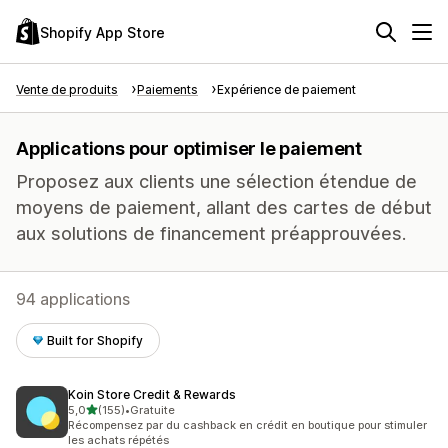
Shopify App Store
Vente de produits
Paiements
Expérience de paiement
Applications pour optimiser le paiement
Proposez aux clients une sélection étendue de
moyens de paiement, allant des cartes de début
aux solutions de financement préapprouvées.
94 applications
Built for Shopify
Koin Store Credit & Rewards
étoile(s) sur 5
5,0
(155)
•
Gratuite
155 avis au total
Récompensez par du cashback en crédit en boutique pour stimuler
les achats répétés