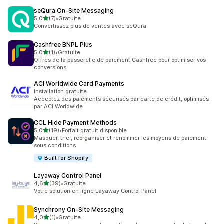
seQura On‑Site Messaging
étoile(s) sur 5
5,0
(7)
•
Gratuite
7 avis au total
Convertissez plus de ventes avec seQura
Cashfree BNPL Plus
étoile(s) sur 5
5,0
(1)
•
Gratuite
1 avis au total
Offres de la passerelle de paiement Cashfree pour optimiser vos
conversions
ACI Worldwide Card Payments
Installation gratuite
Acceptez des paiements sécurisés par carte de crédit, optimisés
par ACI Worldwide
CCL Hide Payment Methods
étoile(s) sur 5
5,0
(19)
•
Forfait gratuit disponible
19 avis au total
Masquer, trier, réorganiser et renommer les moyens de paiement
sous conditions
Built for Shopify
Layaway Control Panel
étoile(s) sur 5
4,6
(39)
•
Gratuite
39 avis au total
Votre solution en ligne Layaway Control Panel
Synchrony On‑Site Messaging
étoile(s) sur 5
4,0
(1)
•
Gratuite
1 avis au total