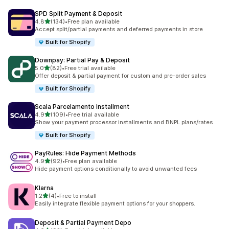
SPD Split Payment & Deposit
5つ星中
4.8
(134)
•
Free plan available
合計レビュー数：134件
Accept split/partial payments and deferred payments in store
Built for Shopify
Downpay: Partial Pay & Deposit
5つ星中
5.0
(82)
•
Free trial available
合計レビュー数：82件
Offer deposit & partial payment for custom and pre-order sales
Built for Shopify
Scala Parcelamento Installment
5つ星中
4.9
(109)
•
Free trial available
合計レビュー数：109件
Show your payment processor installments and BNPL plans/rates
Built for Shopify
PayRules: Hide Payment Methods
5つ星中
4.9
(92)
•
Free plan available
合計レビュー数：92件
Hide payment options conditionally to avoid unwanted fees
Klarna
5つ星中
1.2
(4)
•
Free to install
合計レビュー数：4件
Easily integrate flexible payment options for your shoppers.
Deposit & Partial Payment Depo