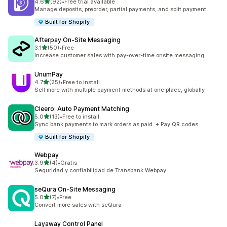
5つ星中
4.6
(92)
•
Free trial available
合計レビュー数：92件
Manage deposits, preorder, partial payments, and split payment
Built for Shopify
Afterpay On‑Site Messaging
5つ星中
3.1
(50)
•
Free
合計レビュー数：50件
Increase customer sales with pay-over-time onsite messaging
UnumPay
5つ星中
4.7
(25)
•
Free to install
合計レビュー数：25件
Sell more with multiple payment methods at one place, globally
Cleero: Auto Payment Matching
5つ星中
5.0
(13)
•
Free to install
合計レビュー数：13件
Sync bank payments to mark orders as paid. + Pay QR codes
Built for Shopify
Webpay
5つ星中
3.9
(4)
•
Gratis
合計レビュー数：4件
Seguridad y confiabilidad de Transbank Webpay
seQura On‑Site Messaging
5つ星中
5.0
(7)
•
Free
合計レビュー数：7件
Convert more sales with seQura
Layaway Control Panel