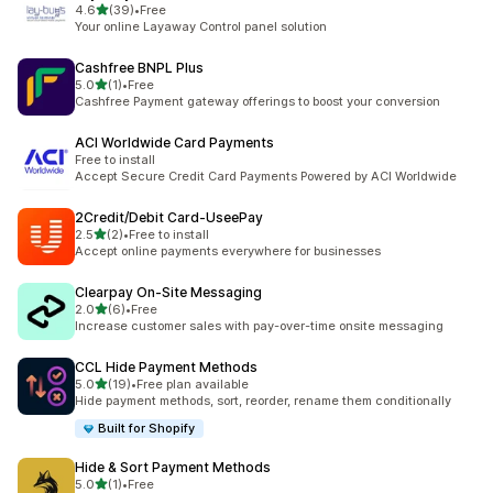
5つ星中
4.6
(39)
•
Free
合計レビュー数：39件
Your online Layaway Control panel solution
Cashfree BNPL Plus
5つ星中
5.0
(1)
•
Free
合計レビュー数：1件
Cashfree Payment gateway offerings to boost your conversion
ACI Worldwide Card Payments
Free to install
Accept Secure Credit Card Payments Powered by ACI Worldwide
2Credit/Debit Card‑UseePay
5つ星中
2.5
(2)
•
Free to install
合計レビュー数：2件
Accept online payments everywhere for businesses
Clearpay On‑Site Messaging
5つ星中
2.0
(6)
•
Free
合計レビュー数：6件
Increase customer sales with pay-over-time onsite messaging
CCL Hide Payment Methods
5つ星中
5.0
(19)
•
Free plan available
合計レビュー数：19件
Hide payment methods, sort, reorder, rename them conditionally
Built for Shopify
Hide & Sort Payment Methods
5つ星中
5.0
(1)
•
Free
合計レビュー数：1件