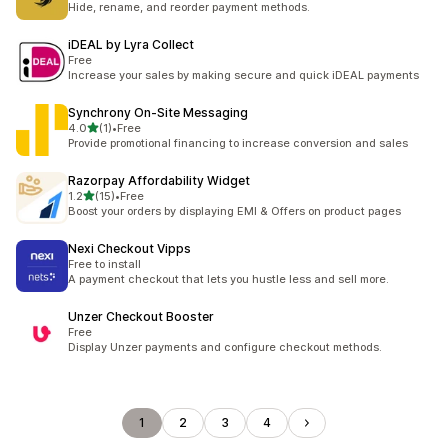
Hide, rename, and reorder payment methods.
iDEAL by Lyra Collect
Free
Increase your sales by making secure and quick iDEAL payments
Synchrony On‑Site Messaging
5つ星中
4.0
(1)
•
Free
合計レビュー数：1件
Provide promotional financing to increase conversion and sales
Razorpay Affordability Widget
5つ星中
1.2
(15)
•
Free
合計レビュー数：15件
Boost your orders by displaying EMI & Offers on product pages
Nexi Checkout Vipps
Free to install
A payment checkout that lets you hustle less and sell more.
Unzer Checkout Booster
Free
Display Unzer payments and configure checkout methods.
1
2
3
4