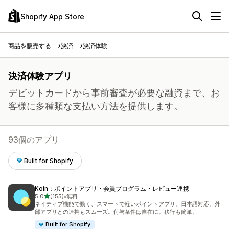
Shopify App Store
商品を販売する
決済
決済体験
決済体験アプリ
デビットカードから事前審査が必要な融資まで、お
客様に多種類な支払い方法を提供します。
93個のアプリ
Built for Shopify
Koin：ポイントアプリ・会員プログラム・レビュー連携
5つ星中
5.0
(155)
•
無料
合計レビュー数：155件
ネイティブ機能で動く、スマートで軽いポイントアプリ。日本語対応。外
部アプリとの連携もスムーズ。付与条件は自在に。移行も簡単。
Built for Shopify