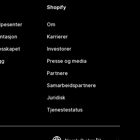
Shopify
lpesenter
Om
ntasjon
Karrierer
lesskapet
Investorer
gg
Presse og media
Partnere
Samarbeidspartnere
Juridisk
Tjenestestatus