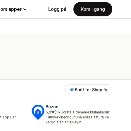
nom apper
Logg på
Kom i gang
Built for Shopify
Bozon
av 5 stjerner
5,0
(1)
•
Ücretsiz deneme kullanılabilir
Totalt 1 omtaler
t Top Bar,
Türkiye checkout'una adres, fatura ve
kargo alanları ekleyin.