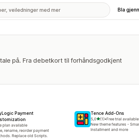
Bla gjen
tale på. Fra debetkort til forhåndsgodkjent
yLogic Payment
Tence Add‑Ons
av 5 stjerner
stomization
5,0
(1)
•
Free trial available
Totalt 1 omtaler
New theme features - Smar
e plan available
Installment and more
e, rename, reorder payment
hods. Replace old Scripts.