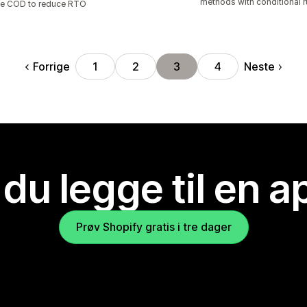
methods with conditional r
e COD to reduce RTO
Forrige
Neste
1
2
3
4
 du legge til en 
Prøv Shopify gratis i tre dager