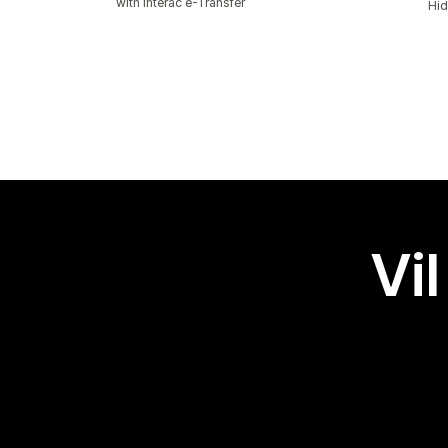
with Interac e-Transfer
Hid
Vil