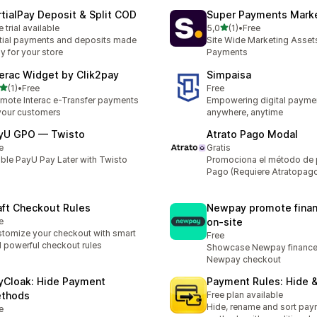
rtialPay Deposit & Split COD
Super Payments Mark
av 5 stjerner
e trial available
5,0
(1)
•
Free
Totalt 1 omtaler
tial payments and deposits made
Site Wide Marketing Assets
y for your store
Payments
terac Widget by Clik2pay
Simpaisa
av 5 stjerner
(1)
•
Free
Free
alt 1 omtaler
mote Interac e-Transfer payments
Empowering digital payme
your customers
anywhere, anytime
yU GPO — Twisto
Atrato Pago Modal
e
Gratis
ble PayU Pay Later with Twisto
Promociona el método de 
Pago (Requiere Atratopag
aft Checkout Rules
Newpay promote fina
e
on‑site
tomize your checkout with smart
Free
 powerful checkout rules
Showcase Newpay finance 
Newpay checkout
yCloak: Hide Payment
Payment Rules: Hide 
thods
Free plan available
Hide, rename and sort pa
e