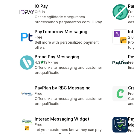
IO Pay
Pa
Grátis
Fre
Ganhe agilidade e segurança
Par
processando pagamentos com IO Pay
eas
PayTomorrow Messaging
In
Free
2,0
Tot
Sell more with personalized payment
Pro
offers
to 
Bread Pay Messaging
Pa
av 5 stjerner
4,3
(3)
•
Free
Fre
Totalt 3 omtaler
Offer on-site messaging and customer
Ena
prequalification
PayPlan by RBC Messaging
Cr
Free
Fre
Offer on-site messaging and customer
Cus
prequalification
and
Interac Messaging Widget
Pa
Free
Me
Let your customers know they can pay
Fre