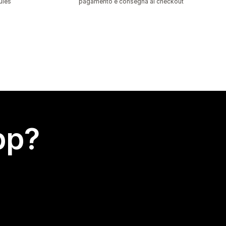
ules
pagamento e consegna al checkout
app?