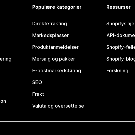
Populære kategorier
Ressurser
Direktefrakting
Shopifys hje
Markedsplasser
API-dokume
Produktanmeldelser
Shopify-fel
vering
Mersalg og pakker
Shopify-blo
E-postmarkedsføring
Forskning
SEO
Frakt
jon
Valuta og oversettelse