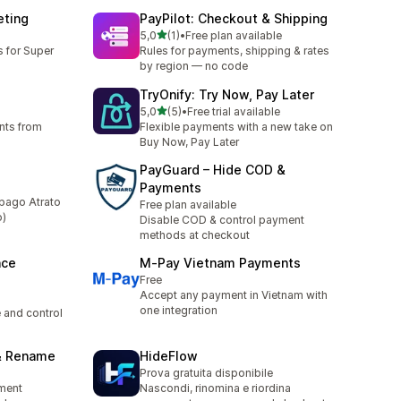
eting
PayPilot: Checkout & Shipping
av 5 stjerner
5,0
(1)
•
Free plan available
Totalt 1 omtaler
 for Super
Rules for payments, shipping & rates
by region — no code
TryOnify: Try Now, Pay Later
av 5 stjerner
5,0
(5)
•
Free trial available
Totalt 5 omtaler
nts from
Flexible payments with a new take on
Buy Now, Pay Later
PayGuard – Hide COD &
Payments
pago Atrato
Free plan available
o)
Disable COD & control payment
methods at checkout
nce
M‑Pay Vietnam Payments
Free
Accept any payment in Vietnam with
one integration
and control
& Rename
HideFlow
Prova gratuita disponibile
yment
Nascondi, rinomina e riordina