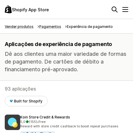
Shopify App Store
Vender produtos
Pagamentos
Experiência de pagamento
Aplicações de experiência de pagamento
Dê aos clientes uma maior variedade de formas
de pagamento. De cartões de débito a
financiamento pré-aprovado.
93 aplicações
Built for Shopify
Koin Store Credit & Rewards
de 5 estrelas
5,0
(155)
•
Free
155 total de avaliações
Reward with store credit cashback to boost repeat purchases