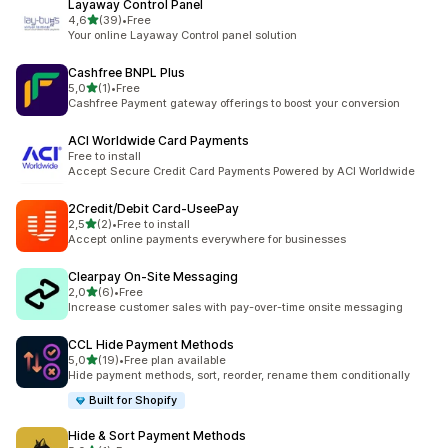
Layaway Control Panel
de 5 estrelas
4,6
(39)
•
Free
39 total de avaliações
Your online Layaway Control panel solution
Cashfree BNPL Plus
de 5 estrelas
5,0
(1)
•
Free
1 total de avaliações
Cashfree Payment gateway offerings to boost your conversion
ACI Worldwide Card Payments
Free to install
Accept Secure Credit Card Payments Powered by ACI Worldwide
2Credit/Debit Card‑UseePay
de 5 estrelas
2,5
(2)
•
Free to install
2 total de avaliações
Accept online payments everywhere for businesses
Clearpay On‑Site Messaging
de 5 estrelas
2,0
(6)
•
Free
6 total de avaliações
Increase customer sales with pay-over-time onsite messaging
CCL Hide Payment Methods
de 5 estrelas
5,0
(19)
•
Free plan available
19 total de avaliações
Hide payment methods, sort, reorder, rename them conditionally
Built for Shopify
Hide & Sort Payment Methods