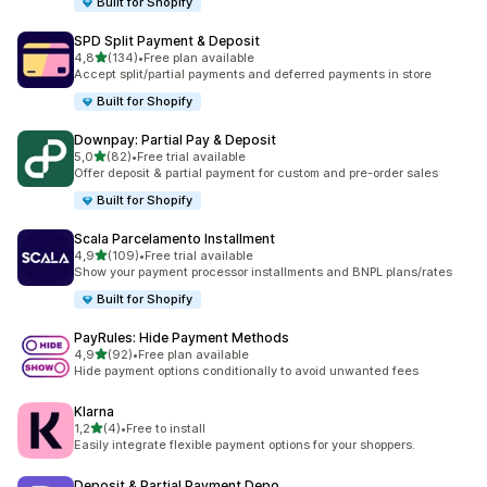
Built for Shopify
SPD Split Payment & Deposit
de 5 estrelas
4,8
(134)
•
Free plan available
134 total de avaliações
Accept split/partial payments and deferred payments in store
Built for Shopify
Downpay: Partial Pay & Deposit
de 5 estrelas
5,0
(82)
•
Free trial available
82 total de avaliações
Offer deposit & partial payment for custom and pre-order sales
Built for Shopify
Scala Parcelamento Installment
de 5 estrelas
4,9
(109)
•
Free trial available
109 total de avaliações
Show your payment processor installments and BNPL plans/rates
Built for Shopify
PayRules: Hide Payment Methods
de 5 estrelas
4,9
(92)
•
Free plan available
92 total de avaliações
Hide payment options conditionally to avoid unwanted fees
Klarna
de 5 estrelas
1,2
(4)
•
Free to install
4 total de avaliações
Easily integrate flexible payment options for your shoppers.
Deposit & Partial Payment Depo