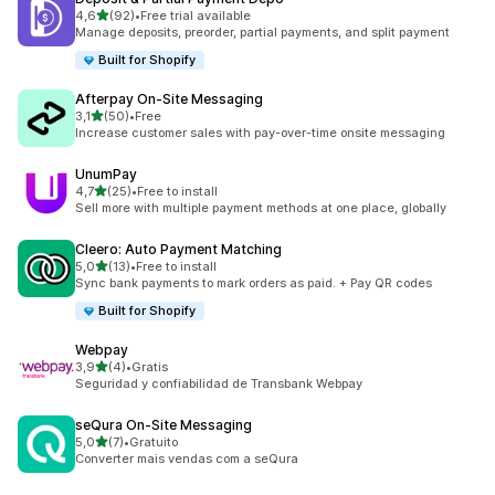
de 5 estrelas
4,6
(92)
•
Free trial available
92 total de avaliações
Manage deposits, preorder, partial payments, and split payment
Built for Shopify
Afterpay On‑Site Messaging
de 5 estrelas
3,1
(50)
•
Free
50 total de avaliações
Increase customer sales with pay-over-time onsite messaging
UnumPay
de 5 estrelas
4,7
(25)
•
Free to install
25 total de avaliações
Sell more with multiple payment methods at one place, globally
Cleero: Auto Payment Matching
de 5 estrelas
5,0
(13)
•
Free to install
13 total de avaliações
Sync bank payments to mark orders as paid. + Pay QR codes
Built for Shopify
Webpay
de 5 estrelas
3,9
(4)
•
Gratis
4 total de avaliações
Seguridad y confiabilidad de Transbank Webpay
seQura On‑Site Messaging
de 5 estrelas
5,0
(7)
•
Gratuito
7 total de avaliações
Converter mais vendas com a seQura