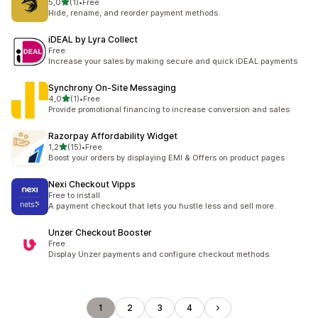
de 5 estrelas
5,0
(1)
•
Free
1 total de avaliações
Hide, rename, and reorder payment methods.
iDEAL by Lyra Collect
Free
Increase your sales by making secure and quick iDEAL payments
Synchrony On‑Site Messaging
de 5 estrelas
4,0
(1)
•
Free
1 total de avaliações
Provide promotional financing to increase conversion and sales
Razorpay Affordability Widget
de 5 estrelas
1,2
(15)
•
Free
15 total de avaliações
Boost your orders by displaying EMI & Offers on product pages
Nexi Checkout Vipps
Free to install
A payment checkout that lets you hustle less and sell more.
Unzer Checkout Booster
Free
Display Unzer payments and configure checkout methods.
1
2
3
4