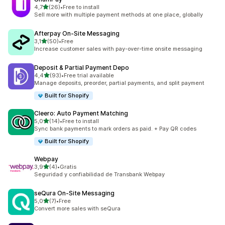
5 yıldız üzerinden
4,7
(26)
•
Free to install
toplam 26 değerlendirme
Sell more with multiple payment methods at one place, globally
Afterpay On‑Site Messaging
5 yıldız üzerinden
3,1
(50)
•
Free
toplam 50 değerlendirme
Increase customer sales with pay-over-time onsite messaging
Deposit & Partial Payment Depo
5 yıldız üzerinden
4,4
(93)
•
Free trial available
toplam 93 değerlendirme
Manage deposits, preorder, partial payments, and split payment
Built for Shopify
Cleero: Auto Payment Matching
5 yıldız üzerinden
5,0
(14)
•
Free to install
toplam 14 değerlendirme
Sync bank payments to mark orders as paid. + Pay QR codes
Built for Shopify
Webpay
5 yıldız üzerinden
3,9
(4)
•
Gratis
toplam 4 değerlendirme
Seguridad y confiabilidad de Transbank Webpay
seQura On‑Site Messaging
5 yıldız üzerinden
5,0
(7)
•
Free
toplam 7 değerlendirme
Convert more sales with seQura