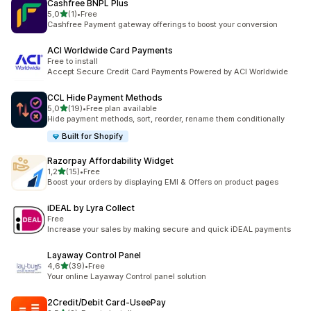
Cashfree BNPL Plus
5 yıldız üzerinden
5,0
(1)
•
Free
toplam 1 değerlendirme
Cashfree Payment gateway offerings to boost your conversion
ACI Worldwide Card Payments
Free to install
Accept Secure Credit Card Payments Powered by ACI Worldwide
CCL Hide Payment Methods
5 yıldız üzerinden
5,0
(19)
•
Free plan available
toplam 19 değerlendirme
Hide payment methods, sort, reorder, rename them conditionally
Built for Shopify
Razorpay Affordability Widget
5 yıldız üzerinden
1,2
(15)
•
Free
toplam 15 değerlendirme
Boost your orders by displaying EMI & Offers on product pages
iDEAL by Lyra Collect
Free
Increase your sales by making secure and quick iDEAL payments
Layaway Control Panel
5 yıldız üzerinden
4,6
(39)
•
Free
toplam 39 değerlendirme
Your online Layaway Control panel solution
2Credit/Debit Card‑UseePay