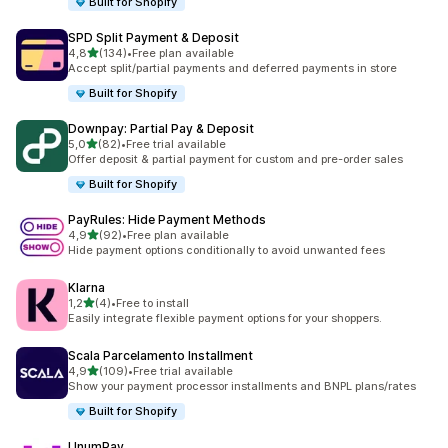
Built for Shopify
SPD Split Payment & Deposit
5 yıldız üzerinden
4,8
(134)
•
Free plan available
toplam 134 değerlendirme
Accept split/partial payments and deferred payments in store
Built for Shopify
Downpay: Partial Pay & Deposit
5 yıldız üzerinden
5,0
(82)
•
Free trial available
toplam 82 değerlendirme
Offer deposit & partial payment for custom and pre-order sales
Built for Shopify
PayRules: Hide Payment Methods
5 yıldız üzerinden
4,9
(92)
•
Free plan available
toplam 92 değerlendirme
Hide payment options conditionally to avoid unwanted fees
Klarna
5 yıldız üzerinden
1,2
(4)
•
Free to install
toplam 4 değerlendirme
Easily integrate flexible payment options for your shoppers.
Scala Parcelamento Installment
5 yıldız üzerinden
4,9
(109)
•
Free trial available
toplam 109 değerlendirme
Show your payment processor installments and BNPL plans/rates
Built for Shopify
UnumPay