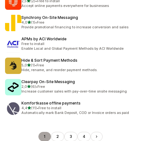
5 yıldız üzerinden
2,5
(2)
•
Free to install
toplam 2 değerlendirme
Accept online payments everywhere for businesses
Synchrony On‑Site Messaging
5 yıldız üzerinden
4,0
(1)
•
Free
toplam 1 değerlendirme
Provide promotional financing to increase conversion and sales
APMs by ACI Worldwide
Free to install
Enable Local and Global Payment Methods by ACI Worldwide
Hide & Sort Payment Methods
5 yıldız üzerinden
5,0
(1)
•
Free
toplam 1 değerlendirme
Hide, rename, and reorder payment methods.
Clearpay On‑Site Messaging
5 yıldız üzerinden
2,0
(6)
•
Free
toplam 6 değerlendirme
Increase customer sales with pay-over-time onsite messaging
Komfortkasse offline payments
5 yıldız üzerinden
4,4
(11)
•
Free to install
toplam 11 değerlendirme
Automatically mark Bank Deposit, COD or Invoice orders as paid
1
2
3
4