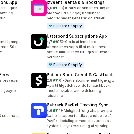
ions App
IzyRent: Rentals & Bookings
ud af 5 stjerner
Gratis abonnement tilgængeligt
5,0
(119)
•
Gratis abonnement tilgængeligt
119 anmeldelser i alt
sætning
Modtag udlejninger, bookinger,
lbud
begivenheder, tjenester og aftaler
Built for Shopify
Utterbond Subscriptions App
ud af 5 stjerner
Gratis abonnement tilgængeligt
4,7
(85)
•
Gratis at installere
85 anmeldelser i alt
n med 50+
Abonnementsapp til at maksimere
er
omsætningen med tilbagevendende
betalinger
Built for Shopify
 Fees
Pabloo Store Credit & Cashback
ud af 5 stjerner
Mulighed for gratis prøveperiode
2,8
(16)
•
Gratis abonnement tilgængeligt
16 anmeldelser i alt
App til tilgodehavende for cashback,
re gebyrer i
medlemskaber, anmeldelser og
refusioner
Paltrack PayPal Tracking Sync
ud af 5 stjerner
4,6
(11)
•
Mulighed for gratis prøveperiode
11 anmeldelser i alt
0 secondes,
Sæt en stopper for tilbageholdelse af
PayPal-betalinger med et automatisk
system til synkronisering af sporing