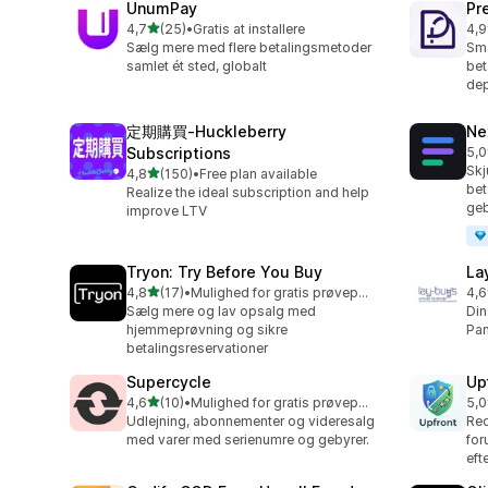
UnumPay
Pr
ud af 5 stjerner
4,7
(25)
•
Gratis at installere
4,9
25 anmeldelser i alt
101
Sælg mere med flere betalingsmetoder
Sma
samlet ét sted, globalt
bet
de
定期購買‑Huckleberry
Ne
Subscriptions
5,0
15 
Skj
ud af 5 stjerner
4,8
(150)
•
Free plan available
150 anmeldelser i alt
bet
Realize the ideal subscription and help
geb
improve LTV
Tryon: Try Before You Buy
La
ud af 5 stjerner
4,8
(17)
•
Mulighed for gratis prøveperiode
4,6
17 anmeldelser i alt
39 
Sælg mere og lav opsalg med
Din
hjemmeprøvning og sikre
Pan
betalingsreservationer
Supercycle
Up
ud af 5 stjerner
4,6
(10)
•
Mulighed for gratis prøveperiode
5,0
10 anmeldelser i alt
1 a
Udlejning, abonnementer og videresalg
Red
med varer med serienumre og gebyrer.
for
eft