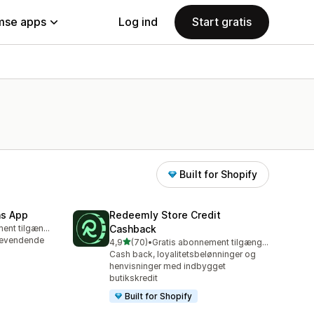
se apps
Log ind
Start gratis
Built for Shopify
ns App
Redeemly Store Credit
Gratis abonnement tilgængeligt
Cashback
gevendende
ud af 5 stjerner
4,9
(70)
•
Gratis abonnement tilgængeligt
70 anmeldelser i alt
Cash back, loyalitetsbelønninger og
henvisninger med indbygget
butikskredit
Built for Shopify