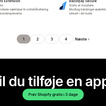
iro Extension
Razorpay Secure
tis
Gratis at installere
idede værktøjer til ordrehåndtering
Modtag betalinger øjeblikk
kundeoplevelse.
sikkert i din butik
Næste
1
2
3
4
il du tilføje en ap
Prøv Shopify gratis i 3 dage