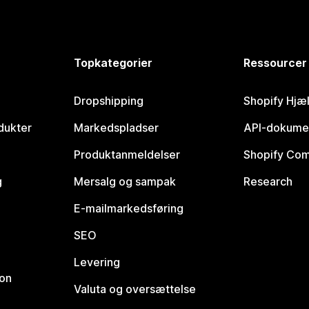
Topkategorier
Ressourcer
Dropshipping
Shopify Hjæ
dukter
Markedspladser
API-dokume
Produktanmeldelser
Shopify Co
g
Mersalg og sampak
Research
E-mailmarkedsføring
SEO
Levering
ion
Valuta og oversættelse