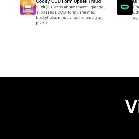
Codify COD Form Upsell Fraud
Ql
ud af 5 stjerner
5,0
(2)
•
Gratis abonnement tilgængeligt
Gra
2 anmeldelser i alt
Tilpassede COD-formularer med
Udv
beskyttelse mod svindel, mersalg og
og 
pixels
V