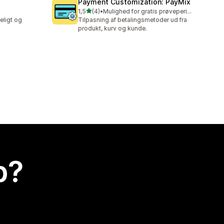
Payment Customization: PayMix
ud af 5 stjerner
1,5
(4)
•
Mulighed for gratis prøveperiode
4 anmeldelser i alt
eligt og
Tilpasning af betalingsmetoder ud fra
produkt, kurv og kunde.
p?