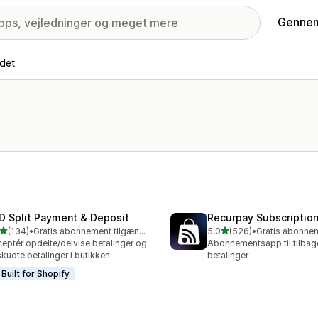
Gennem
ndet
D Split Payment & Deposit
Recurpay Subscriptio
ud af 5 stjerner
ud af 5 stjerner
(134)
•
Gratis abonnement tilgængeligt
5,0
(526)
•
 anmeldelser i alt
526 anmeldelser i alt
eptér opdelte/delvise betalinger og
Abonnementsapp til tilba
kudte betalinger i butikken
betalinger
Built for Shopify