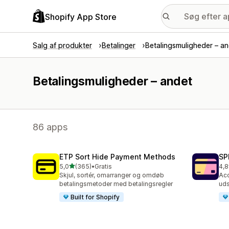
Shopify App Store
Salg af produkter
Betalinger
Betalingsmuligheder – a
Betalingsmuligheder – andet
86 apps
ETP Sort Hide Payment Methods
SP
ud af 5 stjerner
5,0
(365)
•
Gratis
4,8
365 anmeldelser i alt
134
Skjul, sortér, omarranger og omdøb
Acc
betalingsmetoder med betalingsregler
uds
Built for Shopify