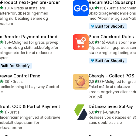
eProduct next‑gen pre‑order
RecurrinGO! Subscript
ud af 5 stjerner
ud af 5 stjerner
(101)
•
Gratis at installere
4,8
(151)
•
 anmeldelser i alt
151 anmeldelser i alt
rtere forudbestillinger med
Skab tilbagevendende om
aling nu, betaling senere og
med "Abonner og spar"-ti
positum
Built for Shopify
x Reorder Payment method
Puco Checkout Rules
ud af 5 stjerner
ud af 5 stjerner
(15)
•
Mulighed for gratis prøveperiode
5,0
(45)
•
anmeldelser i alt
45 anmeldelser i alt
ul, omdøb og skift rækkefølge for
Tilpas betalingsprocesse
alingsmetoder for at reducere
stærke regler og betingels
yrer
Built for Shopify
Built for Shopify
yaway Control Panel
Chargly ‑ Collect POS
ud af 5 stjerner
ud af 5 stjerner
(39)
•
Gratis
2,8
(3)
•
anmeldelser i alt
3 anmeldelser i alt
 onlineløsning til Layaway Control
Enkel måde at opkræve
el
kreditkortgebyrer eller and
POS på
front: COD & Partial Payment
Détaxez avec SolPay
ud af 5 stjerner
ud af 5 stjerner
(1)
•
Gratis
5,0
(11)
•
Gratuite
nmeldelser i alt
11 anmeldelser i alt
ucer returneringer ved at opkræve
Réalisez vos détaxes en 3
udbetalt depositum for
sans double saisie
erkravsordrer