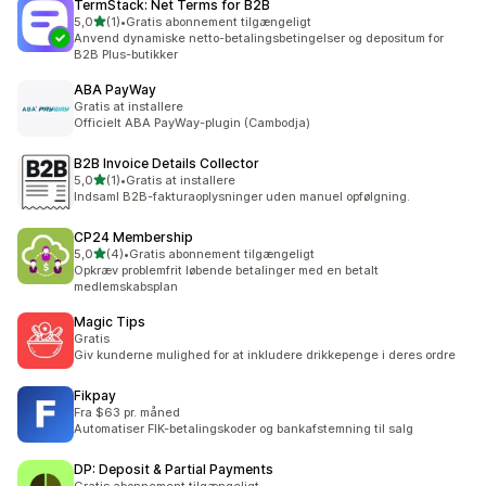
TermStack: Net Terms for B2B
ud af 5 stjerner
5,0
(1)
•
Gratis abonnement tilgængeligt
1 anmeldelser i alt
Anvend dynamiske netto-betalingsbetingelser og depositum for
B2B Plus-butikker
ABA PayWay
Gratis at installere
Officielt ABA PayWay-plugin (Cambodja)
B2B Invoice Details Collector
ud af 5 stjerner
5,0
(1)
•
Gratis at installere
1 anmeldelser i alt
Indsaml B2B-fakturaoplysninger uden manuel opfølgning.
CP24 Membership
ud af 5 stjerner
5,0
(4)
•
Gratis abonnement tilgængeligt
4 anmeldelser i alt
Opkræv problemfrit løbende betalinger med en betalt
medlemskabsplan
Magic Tips
Gratis
Giv kunderne mulighed for at inkludere drikkepenge i deres ordre
Fikpay
Fra $63 pr. måned
Automatiser FIK-betalingskoder og bankafstemning til salg
DP: Deposit & Partial Payments