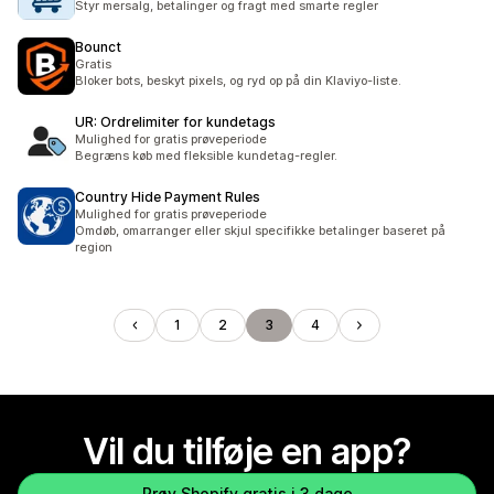
Styr mersalg, betalinger og fragt med smarte regler
Bounct
Gratis
Bloker bots, beskyt pixels, og ryd op på din Klaviyo-liste.
UR: Ordrelimiter for kundetags
Mulighed for gratis prøveperiode
Begræns køb med fleksible kundetag-regler.
Country Hide Payment Rules
Mulighed for gratis prøveperiode
Omdøb, omarranger eller skjul specifikke betalinger baseret på
region
1
2
3
4
Vil du tilføje en app?
Prøv Shopify gratis i 3 dage