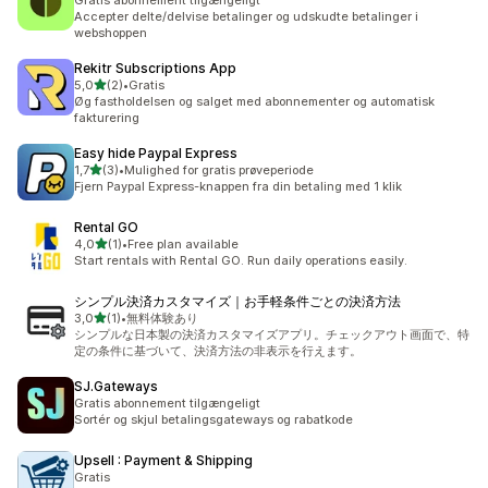
Gratis abonnement tilgængeligt
Accepter delte/delvise betalinger og udskudte betalinger i
webshoppen
Rekitr Subscriptions App
ud af 5 stjerner
5,0
(2)
•
Gratis
2 anmeldelser i alt
Øg fastholdelsen og salget med abonnementer og automatisk
fakturering
Easy hide Paypal Express
ud af 5 stjerner
1,7
(3)
•
Mulighed for gratis prøveperiode
3 anmeldelser i alt
Fjern Paypal Express-knappen fra din betaling med 1 klik
Rental GO
ud af 5 stjerner
4,0
(1)
•
Free plan available
1 anmeldelser i alt
Start rentals with Rental GO. Run daily operations easily.
シンプル決済カスタマイズ｜お手軽条件ごとの決済方法
ud af 5 stjerner
3,0
(1)
•
無料体験あり
1 anmeldelser i alt
シンプルな日本製の決済カスタマイズアプリ。チェックアウト画面で、特
定の条件に基づいて、決済方法の非表示を行えます。
SJ.Gateways
Gratis abonnement tilgængeligt
Sortér og skjul betalingsgateways og rabatkode
Upsell : Payment & Shipping
Gratis