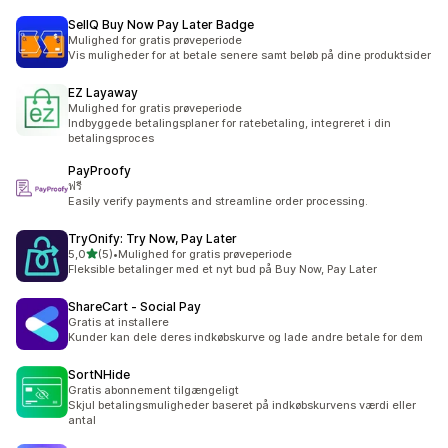
SellQ Buy Now Pay Later Badge
Mulighed for gratis prøveperiode
Vis muligheder for at betale senere samt beløb på dine produktsider
EZ Layaway
Mulighed for gratis prøveperiode
Indbyggede betalingsplaner for ratebetaling, integreret i din
betalingsproces
PayProofy
ฟรี
Easily verify payments and streamline order processing.
TryOnify: Try Now, Pay Later
ud af 5 stjerner
5,0
(5)
•
Mulighed for gratis prøveperiode
5 anmeldelser i alt
Fleksible betalinger med et nyt bud på Buy Now, Pay Later
ShareCart ‑ Social Pay
Gratis at installere
Kunder kan dele deres indkøbskurve og lade andre betale for dem
SortNHide
Gratis abonnement tilgængeligt
Skjul betalingsmuligheder baseret på indkøbskurvens værdi eller
antal