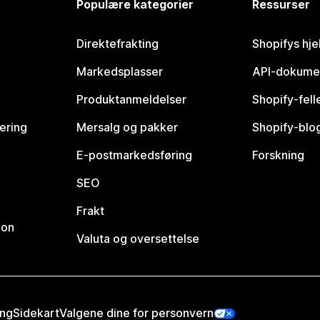
Populære kategorier
Ressurser
Direktefrakting
Shopifys hje
Markedsplasser
API-dokume
Produktanmeldelser
Shopify-fel
vering
Mersalg og pakker
Shopify-blo
E-postmarkedsføring
Forskning
SEO
Frakt
jon
Valuta og oversettelse
ing
Sidekart
Valgene dine for personvern