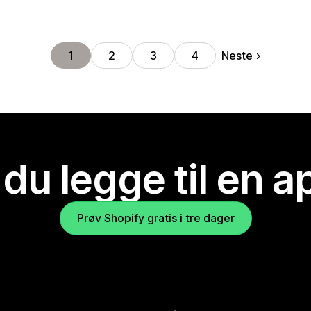
Neste
1
2
3
4
 du legge til en 
Prøv Shopify gratis i tre dager