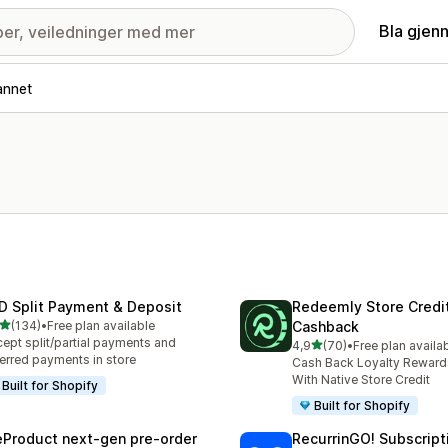
Bla gjen
annet
D Split Payment & Deposit
Redeemly Store Credi
av 5 stjerner
(134)
•
Free plan available
Cashback
alt 134 omtaler
ept split/partial payments and
av 5 stjerner
4,9
(70)
•
Free plan availa
Totalt 70 omtaler
erred payments in store
Cash Back Loyalty Rewards
With Native Store Credit
Built for Shopify
Built for Shopify
eProduct next‑gen pre‑order
RecurrinGO! Subscript