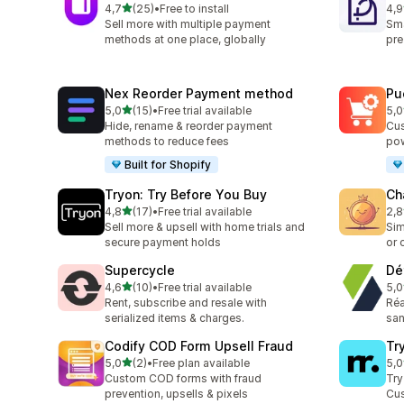
av 5 stjerner
4,7
(25)
•
Free to install
4,9
Totalt 25 omtaler
Tot
Sell more with multiple payment
Sma
methods at one place, globally
pre
Nex Reorder Payment method
Pu
av 5 stjerner
5,0
(15)
•
Free trial available
5,0
Totalt 15 omtaler
Tot
Hide, rename & reorder payment
Cus
methods to reduce fees
pow
Built for Shopify
Tryon: Try Before You Buy
Ch
av 5 stjerner
4,8
(17)
•
Free trial available
2,8
Totalt 17 omtaler
Tot
Sell more & upsell with home trials and
Sim
secure payment holds
or 
Supercycle
Dé
av 5 stjerner
4,6
(10)
•
Free trial available
5,0
Totalt 10 omtaler
Tot
Rent, subscribe and resale with
Réa
serialized items & charges.
san
Codify COD Form Upsell Fraud
Tr
av 5 stjerner
5,0
(2)
•
Free plan available
5,0
Totalt 2 omtaler
Tot
Custom COD forms with fraud
Try
prevention, upsells & pixels
Cus