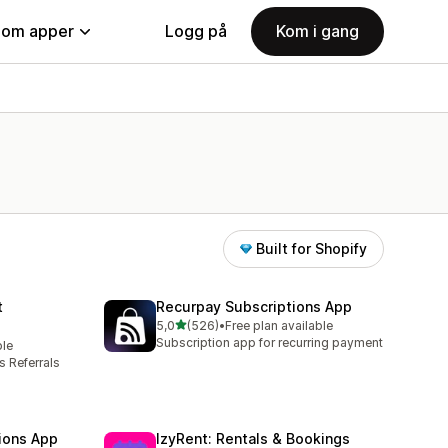
nom apper
Logg på
Kom i gang
Built for Shopify
t
Recurpay Subscriptions App
av 5 stjerner
5,0
(526)
•
Free plan available
Totalt 526 omtaler
Subscription app for recurring payment
ble
 Referrals
ions App
IzyRent: Rentals & Bookings