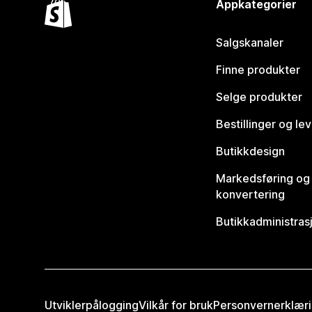
Appkategorier
Salgskanaler
Finne produkter
Selge produkter
Bestillinger og le
Butikkdesign
Markedsføring og
konvertering
Butikkadministras
Utviklerpålogging
Vilkår for bruk
Personvernerklær