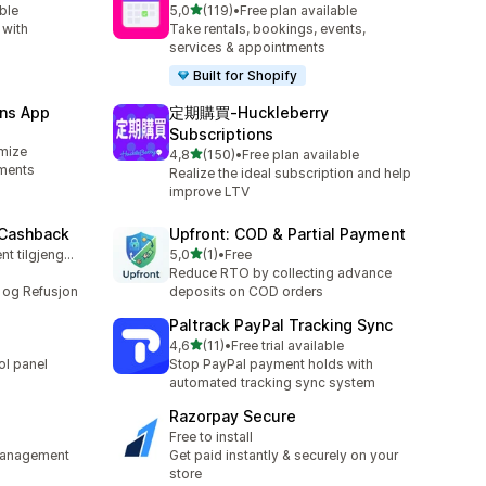
av 5 stjerner
ble
5,0
(119)
•
Free plan available
Totalt 119 omtaler
 with
Take rentals, bookings, events,
services & appointments
Built for Shopify
ons App
定期購買‑Huckleberry
Subscriptions
imize
av 5 stjerner
4,8
(150)
•
Free plan available
Totalt 150 omtaler
yments
Realize the ideal subscription and help
improve LTV
 Cashback
Upfront: COD & Partial Payment
av 5 stjerner
Gratis abonnement tilgjengelig
5,0
(1)
•
Free
Totalt 1 omtaler
Reduce RTO by collecting advance
 og Refusjon
deposits on COD orders
l
Paltrack PayPal Tracking Sync
av 5 stjerner
4,6
(11)
•
Free trial available
Totalt 11 omtaler
ol panel
Stop PayPal payment holds with
automated tracking sync system
Razorpay Secure
Free to install
 management
Get paid instantly & securely on your
store