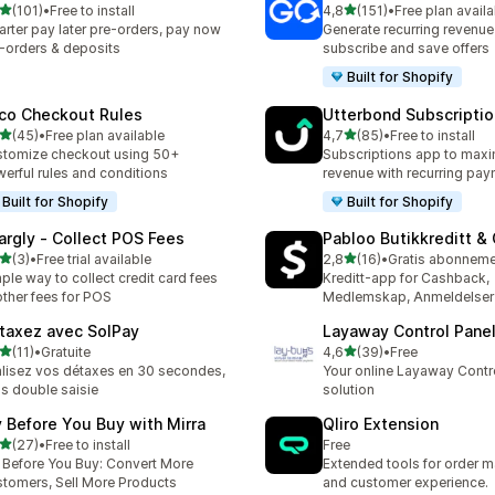
av 5 stjerner
av 5 stjerner
(101)
•
Free to install
4,8
(151)
•
Free plan availa
alt 101 omtaler
Totalt 151 omtaler
rter pay later pre-orders, pay now
Generate recurring revenue
-orders & deposits
subscribe and save offers
Built for Shopify
co Checkout Rules
Utterbond Subscripti
av 5 stjerner
av 5 stjerner
(45)
•
Free plan available
4,7
(85)
•
Free to install
alt 45 omtaler
Totalt 85 omtaler
tomize checkout using 50+
Subscriptions app to max
erful rules and conditions
revenue with recurring pa
Built for Shopify
Built for Shopify
argly ‑ Collect POS Fees
Pabloo Butikkreditt &
av 5 stjerner
av 5 stjerner
(3)
•
Free trial available
2,8
(16)
•
alt 3 omtaler
Totalt 16 omtaler
ple way to collect credit card fees
Kreditt-app for Cashback,
other fees for POS
Medlemskap, Anmeldelser
taxez avec SolPay
Layaway Control Pane
av 5 stjerner
av 5 stjerner
(11)
•
Gratuite
4,6
(39)
•
Free
alt 11 omtaler
Totalt 39 omtaler
lisez vos détaxes en 30 secondes,
Your online Layaway Contr
s double saisie
solution
y Before You Buy with Mirra
Qliro Extension
av 5 stjerner
(27)
•
Free to install
Free
alt 27 omtaler
 Before You Buy: Convert More
Extended tools for order
tomers, Sell More Products
and customer experience.