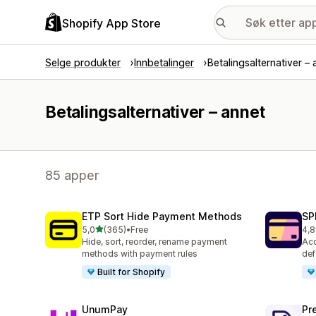
Shopify App Store
Selge produkter
Innbetalinger
Betalingsalternativer – 
Betalingsalternativer – annet
85 apper
ETP Sort Hide Payment Methods
SP
av 5 stjerner
5,0
(365)
•
Free
4,8
Totalt 365 omtaler
Tot
Hide, sort, reorder, rename payment
Acc
methods with payment rules
def
Built for Shopify
UnumPay
Pr