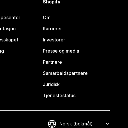
Shopify
lpesenter
Om
ntasjon
Karrierer
lesskapet
Investorer
gg
Presse og media
Partnere
Samarbeidspartnere
Juridisk
Tjenestestatus