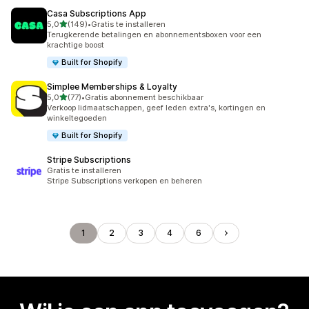
Casa Subscriptions App
van 5 sterren
5,0
(149)
•
Gratis te installeren
149 recensies in totaal
Terugkerende betalingen en abonnementsboxen voor een
krachtige boost
Built for Shopify
Simplee Memberships & Loyalty
van 5 sterren
5,0
(77)
•
Gratis abonnement beschikbaar
77 recensies in totaal
Verkoop lidmaatschappen, geef leden extra's, kortingen en
winkeltegoeden
Built for Shopify
Stripe Subscriptions
Gratis te installeren
Stripe Subscriptions verkopen en beheren
1
2
3
4
6