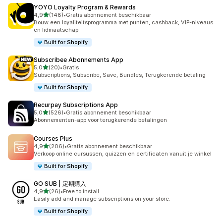
YOYO Loyalty Program & Rewards
van 5 sterren
4,9
(148)
•
Gratis abonnement beschikbaar
148 recensies in totaal
Bouw een loyaliteitsprogramma met punten, cashback, VIP-niveaus
en lidmaatschap
Built for Shopify
Subscribee Abonnements App
van 5 sterren
5,0
(20)
•
Gratis
20 recensies in totaal
Subscriptions, Subscribe, Save, Bundles, Terugkerende betaling
Built for Shopify
Recurpay Subscriptions App
van 5 sterren
5,0
(526)
•
Gratis abonnement beschikbaar
526 recensies in totaal
Abonnementen-app voor terugkerende betalingen
Courses Plus
van 5 sterren
4,9
(206)
•
Gratis abonnement beschikbaar
206 recensies in totaal
Verkoop online cursussen, quizzen en certificaten vanuit je winkel
Built for Shopify
GO SUB | 定期購入
van 5 sterren
4,9
(26)
•
Free to install
26 recensies in totaal
Easily add and manage subscriptions on your store.
Built for Shopify