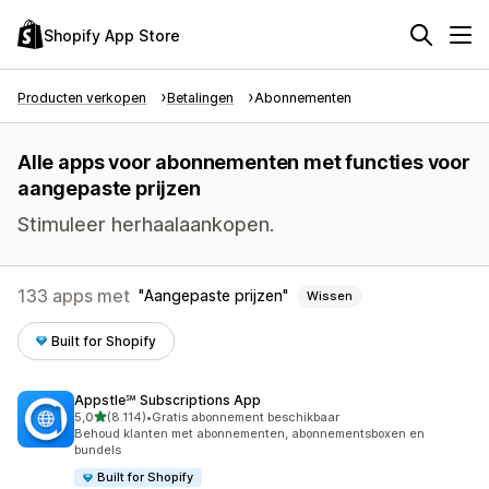
Shopify App Store
Producten verkopen
Betalingen
Abonnementen
Alle apps voor abonnementen met functies voor
aangepaste prijzen
Stimuleer herhaalaankopen.
133 apps met
Aangepaste prijzen
Wissen
Built for Shopify
Appstle℠ Subscriptions App
van 5 sterren
5,0
(8.114)
•
Gratis abonnement beschikbaar
8114 recensies in totaal
Behoud klanten met abonnementen, abonnementsboxen en
bundels
Built for Shopify