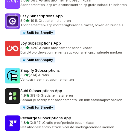
van 5 sterren
5,0
(683)
•
Gratis abonnement beschikbaar
683 recensies in totaal
Abonnementen-app om abonnementen op grote schaal te beheren
Easy Subscriptions App
van 5 sterren
5,0
(191)
•
Gratis te installeren
191 recensies in totaal
Abonnementen-app voor terugkerende omzet, boxen en bundels
Built for Shopify
Joy Subscriptions App
van 5 sterren
5,0
(429)
•
Gratis abonnement beschikbaar
429 recensies in totaal
Build-to-order-abonnementsapp voor snel opschalende merken
Built for Shopify
Shopify Subscriptions
van 5 sterren
3,7
(734)
•
Gratis
734 recensies in totaal
Verkoop meer met abonnementen
Subi Subscriptions App
van 5 sterren
4,9
(894)
•
Gratis te installeren
894 recensies in totaal
Schaal je bedrijf met abonnements- en lidmaatschapsmodellen
Built for Shopify
Recharge Subscriptions App
van 5 sterren
4,8
(2.947)
•
Gratis proefperiode beschikbaar
2947 recensies in totaal
Hét abonnementsplatform voor de snelstgroeiende merken