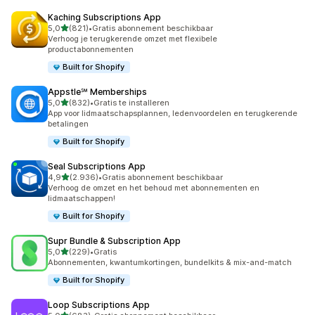
Kaching Subscriptions App
van 5 sterren
5,0
(821)
•
Gratis abonnement beschikbaar
821 recensies in totaal
Verhoog je terugkerende omzet met flexibele
productabonnementen
Built for Shopify
Appstle℠ Memberships
van 5 sterren
5,0
(832)
•
Gratis te installeren
832 recensies in totaal
App voor lidmaatschapsplannen, ledenvoordelen en terugkerende
betalingen
Built for Shopify
Seal Subscriptions App
van 5 sterren
4,9
(2.936)
•
Gratis abonnement beschikbaar
2936 recensies in totaal
Verhoog de omzet en het behoud met abonnementen en
lidmaatschappen!
Built for Shopify
Supr Bundle & Subscription App
van 5 sterren
5,0
(229)
•
Gratis
229 recensies in totaal
Abonnementen, kwantumkortingen, bundelkits & mix-and-match
Built for Shopify
Loop Subscriptions App