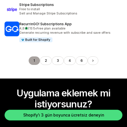
Stripe Subscriptions
Free to install
Sell and Manage Stripe Subscriptions
RecurrinGO! Subscriptions App
5 yıldız üzerinden
4,8
(151)
•
Free plan available
toplam 151 değerlendirme
Generate recurring revenue with subscribe and save offers
Built for Shopify
1
2
3
4
6
Uygulama eklemek mi
istiyorsunuz?
Shopify'ı 3 gün boyunca ücretsiz deneyin