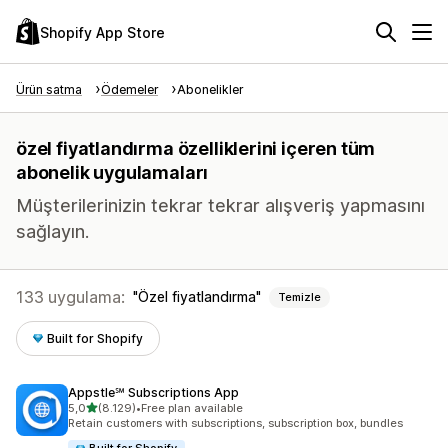
Shopify App Store
Ürün satma
Ödemeler
Abonelikler
özel fiyatlandırma özelliklerini içeren tüm
abonelik uygulamaları
Müşterilerinizin tekrar tekrar alışveriş yapmasını
sağlayın.
133 uygulama:
Özel fiyatlandırma
Temizle
Built for Shopify
Appstle℠ Subscriptions App
5 yıldız üzerinden
5,0
(8.129)
•
Free plan available
toplam 8129 değerlendirme
Retain customers with subscriptions, subscription box, bundles