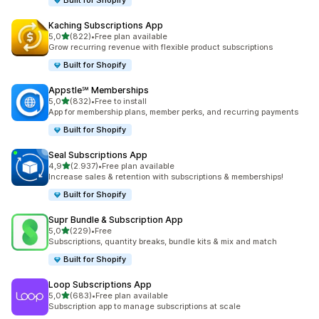
Built for Shopify
Kaching Subscriptions App
5 yıldız üzerinden
5,0
(822)
•
Free plan available
toplam 822 değerlendirme
Grow recurring revenue with flexible product subscriptions
Built for Shopify
Appstle℠ Memberships
5 yıldız üzerinden
5,0
(832)
•
Free to install
toplam 832 değerlendirme
App for membership plans, member perks, and recurring payments
Built for Shopify
Seal Subscriptions App
5 yıldız üzerinden
4,9
(2.937)
•
Free plan available
toplam 2937 değerlendirme
Increase sales & retention with subscriptions & memberships!
Built for Shopify
Supr Bundle & Subscription App
5 yıldız üzerinden
5,0
(229)
•
Free
toplam 229 değerlendirme
Subscriptions, quantity breaks, bundle kits & mix and match
Built for Shopify
Loop Subscriptions App
5 yıldız üzerinden
5,0
(683)
•
Free plan available
toplam 683 değerlendirme
Subscription app to manage subscriptions at scale