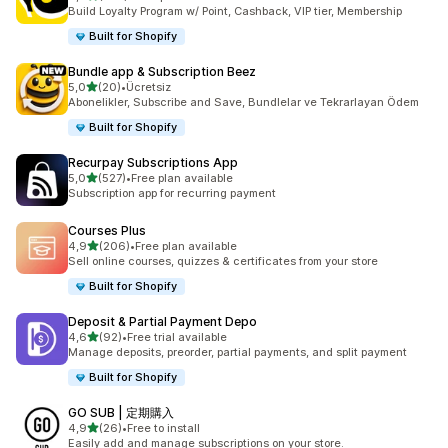
toplam 148 değerlendirme
Build Loyalty Program w/ Point, Cashback, VIP tier, Membership
Built for Shopify
Bundle app & Subscription Beez
5 yıldız üzerinden
5,0
(20)
•
Ücretsiz
toplam 20 değerlendirme
Abonelikler, Subscribe and Save, Bundlelar ve Tekrarlayan Ödem
Built for Shopify
Recurpay Subscriptions App
5 yıldız üzerinden
5,0
(527)
•
Free plan available
toplam 527 değerlendirme
Subscription app for recurring payment
Courses Plus
5 yıldız üzerinden
4,9
(206)
•
Free plan available
toplam 206 değerlendirme
Sell online courses, quizzes & certificates from your store
Built for Shopify
Deposit & Partial Payment Depo
5 yıldız üzerinden
4,6
(92)
•
Free trial available
toplam 92 değerlendirme
Manage deposits, preorder, partial payments, and split payment
Built for Shopify
GO SUB | 定期購入
5 yıldız üzerinden
4,9
(26)
•
Free to install
toplam 26 değerlendirme
Easily add and manage subscriptions on your store.