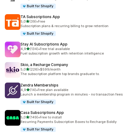
Built for Shopify
TA Subscriptions App
5 yıldız üzerinden
5,0
(39)
•
Free
toplam 39 değerlendirme
Subscription plans & recurring billing to grow retention
Built for Shopify
Stay AI Subscriptions App
5 yıldız üzerinden
4,9
(134)
•
Free trial available
toplam 134 değerlendirme
Fuel subscription growth with retention intelligence
Skio, a Recharge Company
5 yıldız üzerinden
5,0
(226)
•
$599/month
toplam 226 değerlendirme
The subscription platform top brands graduate to.
Zendra Memberships
5 yıldız üzerinden
4,9
(14)
•
Free plan available
toplam 14 değerlendirme
Launch a membership program in minutes - no transaction fees
Built for Shopify
Casa Subscriptions App
5 yıldız üzerinden
5,0
(149)
•
Free to install
toplam 149 değerlendirme
Recurring Payments Subscription Boxes to Recharge Boldly
Built for Shopify