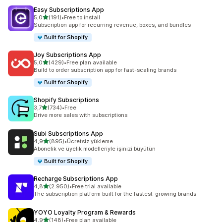
Easy Subscriptions App
5 yıldız üzerinden
5,0
(191)
•
Free to install
toplam 191 değerlendirme
Subscription app for recurring revenue, boxes, and bundles
Built for Shopify
Joy Subscriptions App
5 yıldız üzerinden
5,0
(429)
•
Free plan available
toplam 429 değerlendirme
Build to order subscription app for fast-scaling brands
Built for Shopify
Shopify Subscriptions
5 yıldız üzerinden
3,7
(734)
•
Free
toplam 734 değerlendirme
Drive more sales with subscriptions
Subi Subscriptions App
5 yıldız üzerinden
4,9
(895)
•
Ücretsiz yükleme
toplam 895 değerlendirme
Abonelik ve üyelik modelleriyle işinizi büyütün
Built for Shopify
Recharge Subscriptions App
5 yıldız üzerinden
4,8
(2.950)
•
Free trial available
toplam 2950 değerlendirme
The subscription platform built for the fastest-growing brands
YOYO Loyalty Program & Rewards
5 yıldız üzerinden
4,9
(148)
•
Free plan available