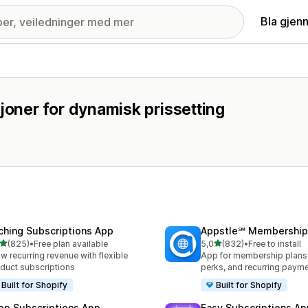
Bla gjen
oner for dynamisk prissetting
ching Subscriptions App
Appstle℠ Membership
av 5 stjerner
av 5 stjerner
(825)
•
Free plan available
5,0
(832)
•
Free to install
alt 825 omtaler
Totalt 832 omtaler
w recurring revenue with flexible
App for membership plan
duct subscriptions
perks, and recurring paym
Built for Shopify
Built for Shopify
op Subscriptions App
Easy Subscriptions Ap