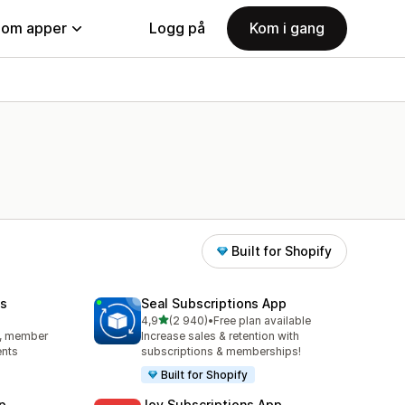
nom apper
Logg på
Kom i gang
Built for Shopify
s
Seal Subscriptions App
av 5 stjerner
4,9
(2 940)
•
Free plan available
Totalt 2940 omtaler
s, member
Increase sales & retention with
ents
subscriptions & memberships!
Built for Shopify
p
Joy Subscriptions App