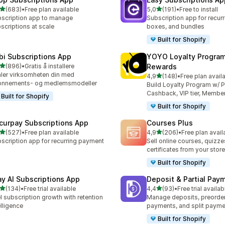
av 5 stjerner
av 5 stjerner
(683)
•
Free plan available
5,0
(191)
•
Free to install
alt 683 omtaler
Totalt 191 omtaler
scription app to manage
Subscription app for recurr
scriptions at scale
boxes, and bundles
Built for Shopify
bi Subscriptions App
YOYO Loyalty Progra
av 5 stjerner
(896)
•
Gratis å installere
Rewards
alt 896 omtaler
ler virksomheten din med
av 5 stjerner
4,9
(148)
•
Free plan avail
Totalt 148 omtaler
onnements- og medlemsmodeller
Build Loyalty Program w/ P
Cashback, VIP tier, Membe
Built for Shopify
Built for Shopify
curpay Subscriptions App
Courses Plus
av 5 stjerner
av 5 stjerner
(527)
•
Free plan available
4,9
(206)
•
Free plan avail
alt 527 omtaler
Totalt 206 omtaler
scription app for recurring payment
Sell online courses, quizze
certificates from your store
Built for Shopify
ay AI Subscriptions App
Deposit & Partial Pa
av 5 stjerner
av 5 stjerner
(134)
•
Free trial available
4,4
(93)
•
Free trial availab
alt 134 omtaler
Totalt 93 omtaler
l subscription growth with retention
Manage deposits, preorder,
elligence
payments, and split payme
Built for Shopify