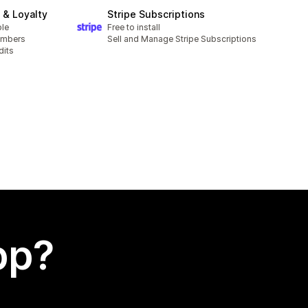
& Loyalty
Stripe Subscriptions
ble
Free to install
embers
Sell and Manage Stripe Subscriptions
dits
app?