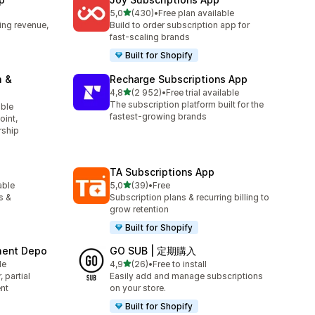
av 5 stjerner
5,0
(430)
•
Free plan available
Totalt 430 omtaler
ing revenue,
Build to order subscription app for
fast-scaling brands
Built for Shopify
m &
Recharge Subscriptions App
av 5 stjerner
4,8
(2 952)
•
Free trial available
Totalt 2952 omtaler
The subscription platform built for the
able
fastest-growing brands
oint,
rship
TA Subscriptions App
av 5 stjerner
able
5,0
(39)
•
Free
Totalt 39 omtaler
s &
Subscription plans & recurring billing to
grow retention
Built for Shopify
yment Depo
GO SUB | 定期購入
av 5 stjerner
le
4,9
(26)
•
Free to install
Totalt 26 omtaler
 partial
Easily add and manage subscriptions
nt
on your store.
Built for Shopify