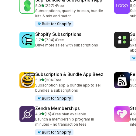
av 5 stjerner
5,0
(227)
•
Free
5,0
Totalt 227 omtaler
Tot
Subscriptions, quantity breaks, bundle
Sub
kits & mix and match
sub
Built for Shopify
Shopify Subscriptions
Su
av 5 stjerner
3,7
(734)
•
Free
4,9
Totalt 734 omtaler
Tot
Drive more sales with subscriptions
Ska
ab
Subscription & Bundle App Beez
Re
av 5 stjerner
5,0
(20)
•
Free
5,0
Totalt 20 omtaler
Tot
Subscription app & bundle app to sell
Sub
bundles & subscriptions
Built for Shopify
Zendra Memberships
St
av 5 stjerner
4,9
(15)
•
Free plan available
4,9
Totalt 15 omtaler
Tot
Launch a membership program in
Fue
minutes - no transaction fees
int
Built for Shopify