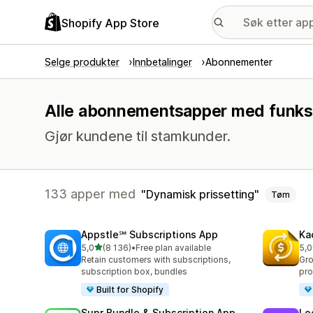
Shopify App Store
Selge produkter
Innbetalinger
Abonnementer
Alle abonnementsapper med funksj
Gjør kundene til stamkunder.
133 apper med
Dynamisk prissetting
Tøm
Appstle℠ Subscriptions App
Ka
av 5 stjerner
5,0
(8 136)
•
Free plan available
5,0
Totalt 8136 omtaler
Tot
Retain customers with subscriptions,
Gro
subscription box, bundles
pro
Built for Shopify
Supr Bundle & Subscription App
Lo