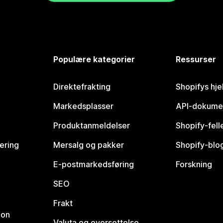
Populære kategorier
Ressurser
Direktefrakting
Shopifys hje
Markedsplasser
API-dokume
Produktanmeldelser
Shopify-fel
vering
Mersalg og pakker
Shopify-blo
E-postmarkedsføring
Forskning
SEO
Frakt
jon
Valuta og oversettelse