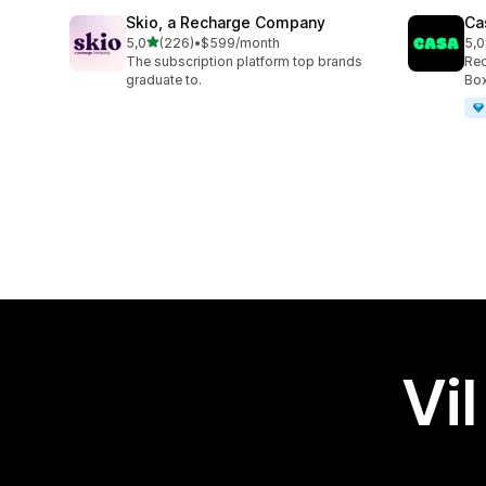
Skio, a Recharge Company
Ca
av 5 stjerner
5,0
(226)
•
$599/month
5,0
Totalt 226 omtaler
Tot
The subscription platform top brands
Rec
graduate to.
Box
Vil