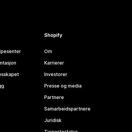
Shopify
lpesenter
Om
ntasjon
Karrierer
lesskapet
Investorer
gg
Presse og media
Partnere
Samarbeidspartnere
Juridisk
Tjenestestatus