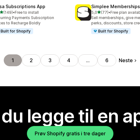
sa Subscriptions App
Simplee Memberships 
av 5 stjerner
av 5 stjerner
(149)
•
Free to install
5,0
(77)
•
Free plan availa
alt 149 omtaler
Totalt 77 omtaler
urring Payments Subscription
Sell memberships, give m
es to Recharge Boldly
perks, discounts, store cre
Built for Shopify
Built for Shopify
Neste
1
2
3
4
…
6
 du legge til en 
Prøv Shopify gratis i tre dager