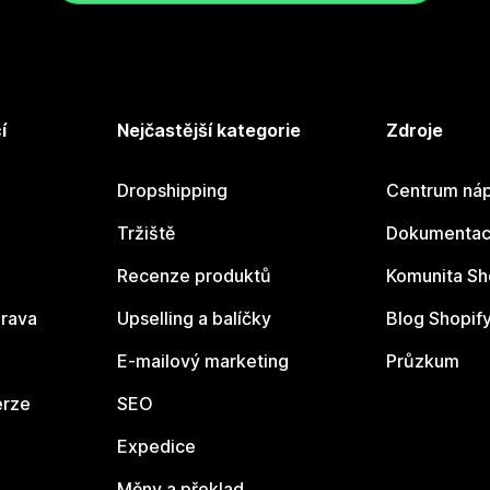
í
Nejčastější kategorie
Zdroje
Dropshipping
Centrum náp
Tržiště
Dokumentace
Recenze produktů
Komunita Sh
rava
Upselling a balíčky
Blog Shopif
E-mailový marketing
Průzkum
erze
SEO
Expedice
Měny a překlad