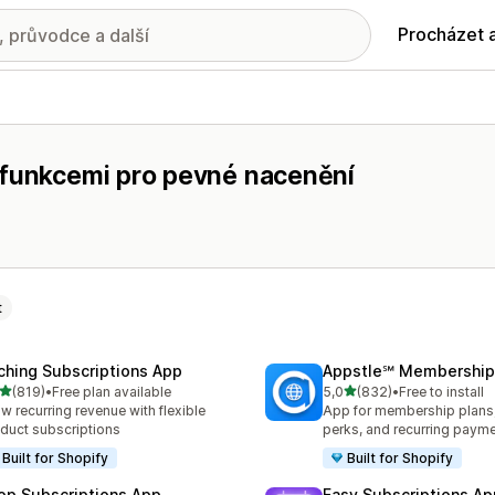
Procházet 
 funkcemi pro pevné nacenění
t
ching Subscriptions App
Appstle℠ Membership
z 5 hvězd
z 5 hvězd
(819)
•
Free plan available
5,0
(832)
•
Free to install
kový počet recenzí: 819
Celkový počet recenzí: 83
w recurring revenue with flexible
App for membership plan
duct subscriptions
perks, and recurring paym
Built for Shopify
Built for Shopify
op Subscriptions App
Easy Subscriptions Ap