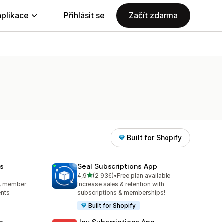
aplikace
Přihlásit se
Začít zdarma
Built for Shopify
s
Seal Subscriptions App
z 5 hvězd
4,9
(2 936)
•
Free plan available
2
Celkový počet recenzí: 2936
s, member
Increase sales & retention with
ents
subscriptions & memberships!
Built for Shopify
p
Joy Subscriptions App