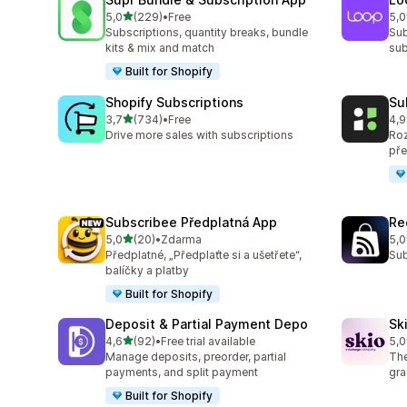
z 5 hvězd
5,0
(229)
•
Free
5,0
Celkový počet recenzí: 229
Cel
Subscriptions, quantity breaks, bundle
Sub
kits & mix and match
sub
Built for Shopify
Shopify Subscriptions
Su
z 5 hvězd
3,7
(734)
•
Free
4,9
Celkový počet recenzí: 734
Cel
Drive more sales with subscriptions
Roz
pře
Subscribee Předplatná App
Re
z 5 hvězd
5,0
(20)
•
Zdarma
5,0
Celkový počet recenzí: 20
Cel
Předplatné, „Předplaťte si a ušetřete“,
Sub
balíčky a platby
Built for Shopify
Deposit & Partial Payment Depo
Sk
z 5 hvězd
4,6
(92)
•
Free trial available
5,0
Celkový počet recenzí: 92
Cel
Manage deposits, preorder, partial
The
payments, and split payment
gra
Built for Shopify