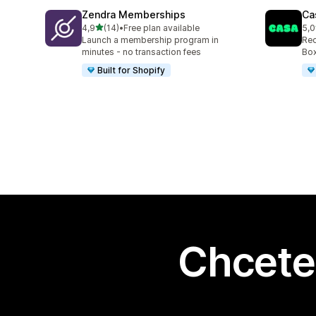
Zendra Memberships
Ca
z 5 hvězd
4,9
(14)
•
Free plan available
5,0
Celkový počet recenzí: 14
Cel
Launch a membership program in
Rec
minutes - no transaction fees
Box
Built for Shopify
Chcete 