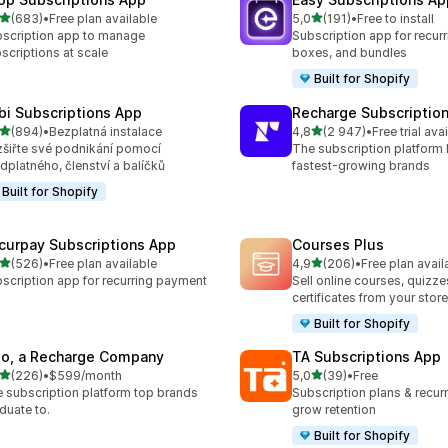
z 5 hvězd
z 5 hvězd
(683)
•
Free plan available
5,0
(191)
•
Free to install
kový počet recenzí: 683
Celkový počet recenzí: 191
scription app to manage
Subscription app for recurr
scriptions at scale
boxes, and bundles
Built for Shopify
bi Subscriptions App
Recharge Subscriptio
z 5 hvězd
z 5 hvězd
(894)
•
Bezplatná instalace
4,8
(2 947)
•
Free trial ava
kový počet recenzí: 894
Celkový počet recenzí: 29
šiřte své podnikání pomocí
The subscription platform b
dplatného, členství a balíčků
fastest-growing brands
Built for Shopify
curpay Subscriptions App
Courses Plus
z 5 hvězd
z 5 hvězd
(526)
•
Free plan available
4,9
(206)
•
Free plan avail
kový počet recenzí: 526
Celkový počet recenzí: 20
scription app for recurring payment
Sell online courses, quizze
certificates from your store
Built for Shopify
io, a Recharge Company
TA Subscriptions App
z 5 hvězd
z 5 hvězd
(226)
•
$599/month
5,0
(39)
•
Free
kový počet recenzí: 226
Celkový počet recenzí: 39
 subscription platform top brands
Subscription plans & recurri
duate to.
grow retention
Built for Shopify