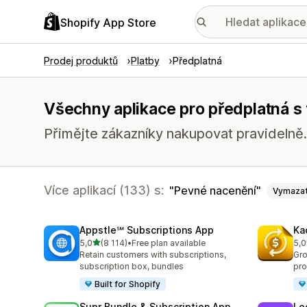
Shopify App Store
Prodej produktů
Platby
Předplatná
Všechny aplikace pro předplatná s
Přimějte zákazníky nakupovat pravidelně.
Více aplikací (133) s:
Pevné nacenění
Vymaza
Appstle℠ Subscriptions App
Ka
z 5 hvězd
5,0
(8 114)
•
Free plan available
5,0
Celkový počet recenzí: 8114
Cel
Retain customers with subscriptions,
Gro
subscription box, bundles
pro
Built for Shopify
Supr Bundle & Subscription App
Lo