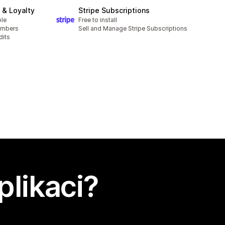
& Loyalty
Stripe Subscriptions
ble
Free to install
embers
Sell and Manage Stripe Subscriptions
dits
plikaci?