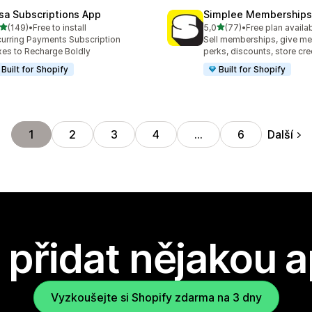
sa Subscriptions App
Simplee Memberships 
z 5 hvězd
z 5 hvězd
(149)
•
Free to install
5,0
(77)
•
Free plan availa
kový počet recenzí: 149
Celkový počet recenzí: 77
urring Payments Subscription
Sell memberships, give m
es to Recharge Boldly
perks, discounts, store cre
Built for Shopify
Built for Shopify
Další
1
2
3
4
…
6
přidat nějakou a
Vyzkoušejte si Shopify zdarma na 3 dny