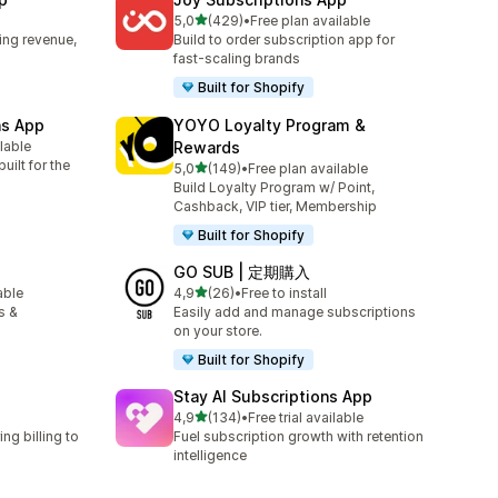
z 5 hvězd
5,0
(429)
•
Free plan available
Celkový počet recenzí: 429
ing revenue,
Build to order subscription app for
fast-scaling brands
Built for Shopify
ns App
YOYO Loyalty Program &
ilable
Rewards
47
uilt for the
z 5 hvězd
5,0
(149)
•
Free plan available
Celkový počet recenzí: 149
Build Loyalty Program w/ Point,
Cashback, VIP tier, Membership
Built for Shopify
GO SUB | 定期購入
z 5 hvězd
able
4,9
(26)
•
Free to install
6
Celkový počet recenzí: 26
s &
Easily add and manage subscriptions
on your store.
Built for Shopify
Stay AI Subscriptions App
z 5 hvězd
4,9
(134)
•
Free trial available
Celkový počet recenzí: 134
ng billing to
Fuel subscription growth with retention
intelligence