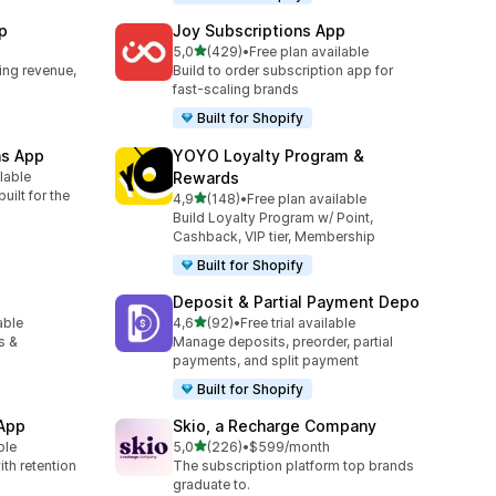
p
Joy Subscriptions App
/ 5 tähteä
5,0
(429)
•
Free plan available
429 arvostelua yhteensä
ing revenue,
Build to order subscription app for
fast-scaling brands
Built for Shopify
ns App
YOYO Loyalty Program &
ilable
Rewards
uilt for the
/ 5 tähteä
4,9
(148)
•
Free plan available
148 arvostelua yhteensä
Build Loyalty Program w/ Point,
Cashback, VIP tier, Membership
Built for Shopify
Deposit & Partial Payment Depo
/ 5 tähteä
able
4,6
(92)
•
Free trial available
92 arvostelua yhteensä
s &
Manage deposits, preorder, partial
payments, and split payment
Built for Shopify
 App
Skio, a Recharge Company
/ 5 tähteä
ble
5,0
(226)
•
$599/month
226 arvostelua yhteensä
th retention
The subscription platform top brands
graduate to.