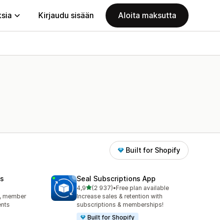
ksia
Kirjaudu sisään
Aloita maksutta
Built for Shopify
s
Seal Subscriptions App
/ 5 tähteä
4,9
(2 937)
•
Free plan available
2937 arvostelua yhteensä
s, member
Increase sales & retention with
ents
subscriptions & memberships!
Built for Shopify