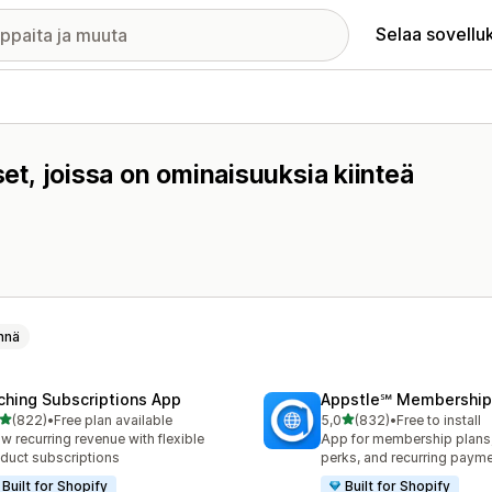
Selaa sovellu
set, joissa on ominaisuuksia kiinteä
nnä
ching Subscriptions App
Appstle℠ Membership
/ 5 tähteä
/ 5 tähteä
(822)
•
Free plan available
5,0
(832)
•
Free to install
 arvostelua yhteensä
832 arvostelua yhteensä
w recurring revenue with flexible
App for membership plan
duct subscriptions
perks, and recurring paym
Built for Shopify
Built for Shopify