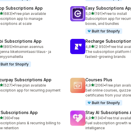
op Subscriptions App
Easy Subscriptions Ap
/ 5 tähteä
/ 5 tähteä
(683)
•
Free plan available
5,0
(191)
•
Free to install
 arvostelua yhteensä
191 arvostelua yhteensä
scription app to manage
Subscription app for recurr
scriptions at scale
boxes, and bundles
Built for Shopify
bi Subscriptions App
Recharge Subscriptio
/ 5 tähteä
/ 5 tähteä
(895)
•
Ilmainen asennus
4,8
(2 950)
•
Free trial ava
 arvostelua yhteensä
2950 arvostelua yhteensä
jenna liiketoimintaasi tilaus- ja
The subscription platform b
enyysmalleilla
fastest-growing brands
Built for Shopify
curpay Subscriptions App
Courses Plus
/ 5 tähteä
/ 5 tähteä
(527)
•
Free plan available
4,9
(206)
•
Free plan avail
 arvostelua yhteensä
206 arvostelua yhteensä
scription app for recurring payment
Sell online courses, quizze
certificates from your store
Built for Shopify
 Subscriptions App
Stay AI Subscriptions
/ 5 tähteä
/ 5 tähteä
(39)
•
Free
4,9
(134)
•
Free trial availa
arvostelua yhteensä
134 arvostelua yhteensä
scription plans & recurring billing to
Fuel subscription growth wi
w retention
intelligence