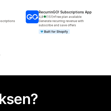
RecurrinGO! Subscriptions App
/ 5 tähteä
4,8
(151)
•
Free plan available
151 arvostelua yhteensä
bscriptions
Generate recurring revenue with
subscribe and save offers
Built for Shopify
uksen?