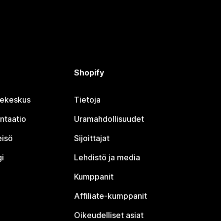
Shopify
jekeskus
Tietoja
ntaatio
Uramahdollisuudet
eisö
Sijoittajat
i
Lehdistö ja media
Kumppanit
Affiliate-kumppanit
Oikeudelliset asiat