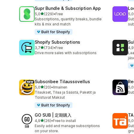
Supr Bundle & Subscription App
Lo
/ 5 tähteä
5,0
(229)
•
Free
5,0
229 arvostelua yhteensä
683
Subscriptions, quantity breaks, bundle
Sub
kits & mix and match
sub
Built for Shopify
Shopify Subscriptions
Su
/ 5 tähteä
3,7
(734)
•
Free
4,9
734 arvostelua yhteensä
895
Drive more sales with subscriptions
Laa
jäs
Subscribee Tilaussovellus
Re
/ 5 tähteä
5,0
(20)
•
Ilmainen
5,0
20 arvostelua yhteensä
527
Tilaukset, Tilaa ja Säästä, Paketit ja
Sub
Toistuvat Maksut
Built for Shopify
GO SUB | 定期購入
TA
/ 5 tähteä
4,9
(26)
•
Free to install
5,0
26 arvostelua yhteensä
39 
Easily add and manage subscriptions
Sub
on your store.
gro