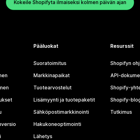
Kokeile Shopifyta ilmaiseksi kolmen päivän ajan
Pääluokat
Resurssit
Suoratoimitus
Shopifyn oh
nen
Markkinapaikat
API-dokume
inen
Tuotearvostelut
Shopify-yht
tukset
Lisämyynti ja tuotepaketit
Shopify-blog
u
Sähköpostimarkkinointi
Tutkimus
nversio
Hakukoneoptimointi
i
Lähetys