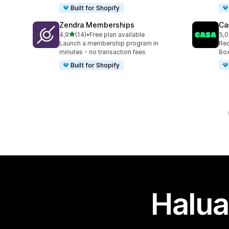
Built for Shopify
Zendra Memberships
Ca
/ 5 tähteä
4,9
(14)
•
Free plan available
5,0
14 arvostelua yhteensä
149
Launch a membership program in
Rec
minutes - no transaction fees
Box
Built for Shopify
Halua