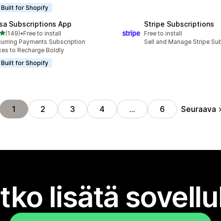
Built for Shopify
sa Subscriptions App
Stripe Subscriptions
/ 5 tähteä
(149)
•
Free to install
Free to install
 arvostelua yhteensä
urring Payments Subscription
Sell and Manage Stripe Su
es to Recharge Boldly
Built for Shopify
Seuraava
1
2
3
4
…
6
tko lisätä sovell