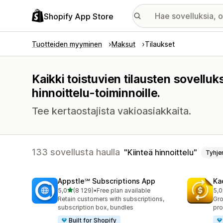
Shopify App Store
Tuotteiden myyminen
Maksut
Tilaukset
Kaikki toistuvien tilausten sovelluk
hinnoittelu-toiminnoille.
Tee kertaostajista vakioasiakkaita.
133 sovellusta haulla
Kiinteä hinnoittelu
Tyhje
Appstle℠ Subscriptions App
Ka
/ 5 tähteä
5,0
(8 129)
•
Free plan available
5,0
8129 arvostelua yhteensä
822
Retain customers with subscriptions,
Gro
subscription box, bundles
pro
Built for Shopify