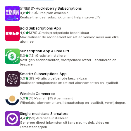
定期購買‑Huckleberry Subscriptions
van 5 sterren
4,8
(150)
•
Free plan available
150 recensies in totaal
Realize the ideal subscription and help improve LTV
Bold Subscriptions App
van 5 sterren
4,0
(376)
•
Gratis proefperiode beschikbaar
376 recensies in totaal
Maximaliseer de abonnementsomzet en verkoop meer aan elke
abonnee
Subscription App & Free Gift
van 5 sterren
5,0
(12)
•
Gratis te installeren
12 recensies in totaal
Next-gen abonnementen, voorspelbare omzet - abonneren en
besparen
Smartrr Subscriptions App
van 5 sterren
5,0
(69)
•
Gratis proefperiode beschikbaar
69 recensies in totaal
Realiseer terugkerende omzet met abonnementen en loyaliteit.
Winehub Commerce
van 5 sterren
5,0
(18)
•
Vanaf $199 per maand
18 recensies in totaal
Wijnclubs, abonnementen, lidmaatschap en loyaliteit, verwijzingen.
Single: musicians & creators
van 5 sterren
4,4
(53)
•
Gratis te installeren
53 recensies in totaal
Genereer direct inkomsten uit fans met muziek, video en
lidmaatschappen