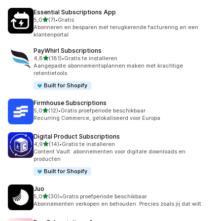
Essential Subscriptions App
van 5 sterren
5,0
(7)
•
Gratis
7 recensies in totaal
Abonneren en besparen met terugkerende facturering en een
klantenportal
PayWhirl Subscriptions
van 5 sterren
4,8
(181)
•
Gratis te installeren
181 recensies in totaal
Aangepaste abonnementsplannen maken met krachtige
retentietools
Built for Shopify
Firmhouse Subscriptions
van 5 sterren
5,0
(12)
•
Gratis proefperiode beschikbaar
12 recensies in totaal
Recurring Commerce, gelokaliseerd voor Europa
Digital Product Subscriptions
van 5 sterren
4,9
(14)
•
Gratis te installeren
14 recensies in totaal
Content Vault: abonnementen voor digitale downloads en
producten
Built for Shopify
Juo
van 5 sterren
5,0
(30)
•
Gratis proefperiode beschikbaar
30 recensies in totaal
Abonnementen verkopen en behouden. Precies zoals jij dat wilt.