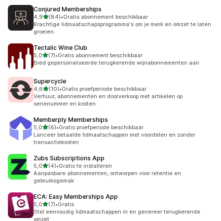
Conjured Memberships
van 5 sterren
4,9
(84)
•
Gratis abonnement beschikbaar
84 recensies in totaal
Krachtige lidmaatschapsprogramma's om je merk en omzet te laten
groeien.
Tectalic Wine Club
van 5 sterren
5,0
(7)
•
Gratis abonnement beschikbaar
7 recensies in totaal
Bied gepersonaliseerde terugkerende wijnabonnementen aan
Supercycle
van 5 sterren
4,6
(10)
•
Gratis proefperiode beschikbaar
10 recensies in totaal
Verhuur, abonnementen en doorverkoop met artikelen op
serienummer en kosten.
Memberply Memberships
van 5 sterren
5,0
(6)
•
Gratis proefperiode beschikbaar
6 recensies in totaal
Lanceer betaalde lidmaatschappen met voordelen en zonder
transactiekosten
Zubs Subscriptions App
van 5 sterren
5,0
(4)
•
Gratis te installeren
4 recensies in totaal
Aanpasbare abonnementen, ontworpen voor retentie en
gebruiksgemak
ECA: Easy Memberships App
van 5 sterren
5,0
(7)
•
Gratis
7 recensies in totaal
Stel eenvoudig lidmaatschappen in en genereer terugkerende
omzet