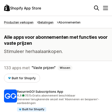
Shopify App Store
Producten verkopen
Betalingen
Abonnementen
Alle apps voor abonnementen met functies voor
vaste prijzen
Stimuleer herhaalaankopen.
133 apps met
Vaste prijzen
Wissen
Built for Shopify
RecurrinGO! Subscriptions App
van 5 sterren
4,8
(151)
•
Gratis abonnement beschikbaar
151 recensies in totaal
Genereer terugkerende omzet met 'Abonneren en besparen'-
aanbiedingen
Built for Shopify