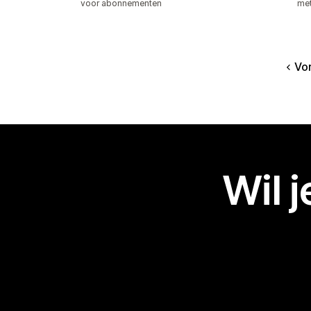
voor abonnementen
met
Vo
Wil 