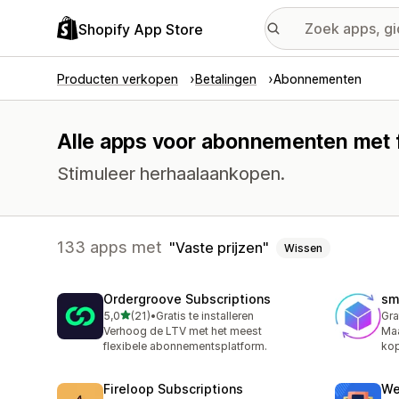
Shopify App Store
Producten verkopen
Betalingen
Abonnementen
Alle apps voor abonnementen met f
Stimuleer herhaalaankopen.
133 apps met
Vaste prijzen
Wissen
Ordergroove Subscriptions
sm
van 5 sterren
5,0
(21)
•
Gratis te installeren
Gra
21 recensies in totaal
Verhoog de LTV met het meest
Maa
flexibele abonnementsplatform.
kop
Fireloop Subscriptions
We