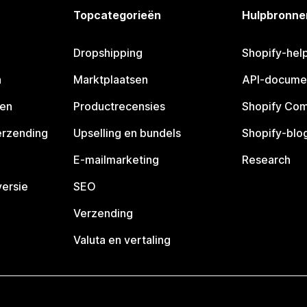
Topcategorieën
Hulpbronne
Dropshipping
Shopify-hel
n
Marktplaatsen
API-docume
pen
Productrecensies
Shopify Co
erzending
Upselling en bundels
Shopify-blo
E-mailmarketing
Research
ersie
SEO
Verzending
Valuta en vertaling