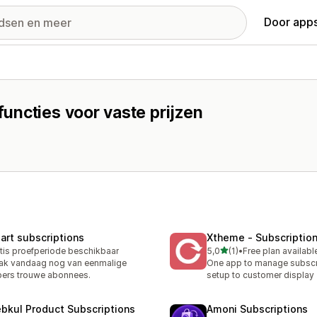
Door apps
uncties voor vaste prijzen
art subscriptions
Xtheme ‑ Subscriptio
van 5 sterren
tis proefperiode beschikbaar
5,0
(1)
•
Free plan availabl
1 recensies in totaal
k vandaag nog van eenmalige
One app to manage subscr
ers trouwe abonnees.
setup to customer display
bkul Product Subscriptions
Amoni Subscriptions