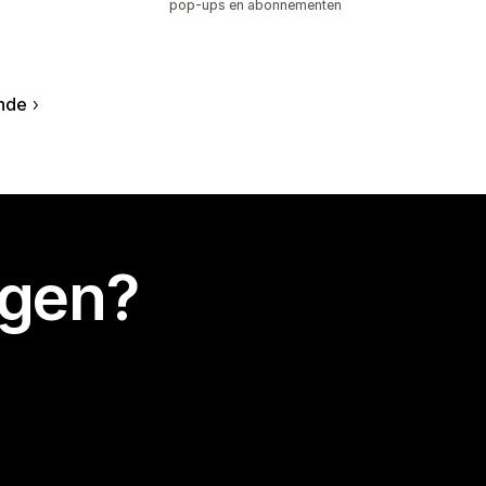
pop-ups en abonnementen
nde
egen?