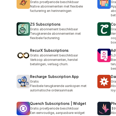
Gratis proefperiode beschikbaar
Gra
Native abonnementen met flexibele
App
facturering en herinneringen
abo
bet
ZS Subscriptions
Co
Gratis abonnement beschikbaar
Gra
Terugkerende abonnementen met
Ver
flexibele facturering
oog
boe
RecurX Subscriptions
Ad
Gratis abonnement beschikbaar
5,0
3 r
Verkoop abonnementen, herstel
Bie
betalingen, verlaag churn.
ter
bes
Recharge Subscription App
Da
Gratis
Gra
Flexibele terugkerende aankopen met
Abo
automatische orderaanmaak
loy
Quench Subscriptions | Widget
Ph
Gratis proefperiode beschikbaar
$9
Een eenvoudige, aanpasbare widget
Ab