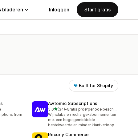
 bladeren
Inloggen
Start gratis
Built for Shopify
ns
Awtomic Subscriptions
van 5 sterren
e
5,0
(34)
•
Gratis proefperiode beschikbaar
34 recensies in totaal
iptions from
Wijnclubs en recharge-abonnementen
met een hoge gemiddelde
bestelwaarde en minder klantverloop
Recurly Commerce