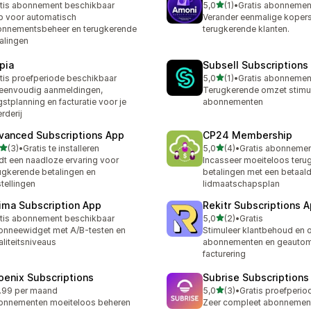
van 5 sterren
tis abonnement beschikbaar
5,0
(1)
•
1 recensies in totaal
 voor automatisch
Verander eenmalige kopers 
nnementsbeheer en terugkerende
terugkerende klanten.
alingen
pia
Subsell Subscriptions
van 5 sterren
tis proefperiode beschikbaar
5,0
(1)
•
1 recensies in totaal
eenvoudig aanmeldingen,
Terugkerende omzet stimu
stplanning en facturatie voor je
abonnementen
rderij
vanced Subscriptions App
CP24 Membership
van 5 sterren
van 5 sterren
(3)
•
Gratis te installeren
5,0
(4)
•
ecensies in totaal
4 recensies in totaal
dt een naadloze ervaring voor
Incasseer moeiteloos teru
ugkerende betalingen en
betalingen met een betaal
tellingen
lidmaatschapsplan
ima Subscription App
Rekitr Subscriptions 
van 5 sterren
tis abonnement beschikbaar
5,0
(2)
•
Gratis
2 recensies in totaal
nneewidget met A/B-testen en
Stimuleer klantbehoud en 
aliteitsniveaus
abonnementen en geautom
facturering
oenix Subscriptions
Subrise Subscriptions
van 5 sterren
.99 per maand
5,0
(3)
•
3 recensies in totaal
onnementen moeiteloos beheren
Zeer compleet abonnemen