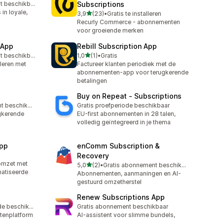
Gratis abonnement beschikbaar
Subscriptions
in loyale,
van 5 sterren
3,9
(23)
•
Gratis te installeren
23 recensies in totaal
Recurly Commerce - abonnementen
voor groeiende merken
 App
Rebill Subscription App
van 5 sterren
Gratis abonnement beschikbaar
1,0
(1)
•
Gratis
1 recensies in totaal
leren met
Factureer klanten periodiek met de
abonnementen-app voor terugkerende
betalingen
Buy on Repeat ‑ Subscriptions
Gratis abonnement beschikbaar
Gratis proefperiode beschikbaar
gkerende
EU-first abonnementen in 28 talen,
d
volledig geïntegreerd in je thema
App
enComm Subscription &
Recovery
omzet met
van 5 sterren
5,0
(2)
•
Gratis abonnement beschikbaar
2 recensies in totaal
atiseerde
Abonnementen, aanmaningen en AI-
gestuurd omzetherstel
Renew Subscriptions App
Gratis proefperiode beschikbaar
Gratis abonnement beschikbaar
tenplatform
AI-assistent voor slimme bundels,