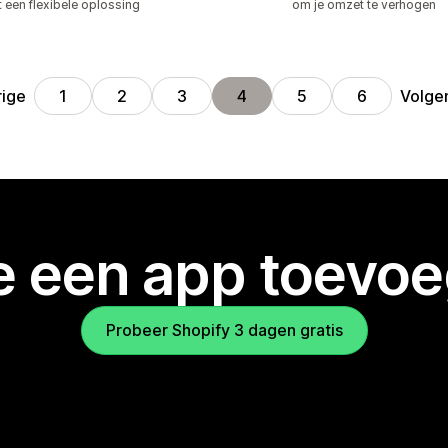
 een flexibele oplossing
om je omzet te verhogen
rige
Volge
1
2
3
4
5
6
je een app toevo
Probeer Shopify 3 dagen gratis