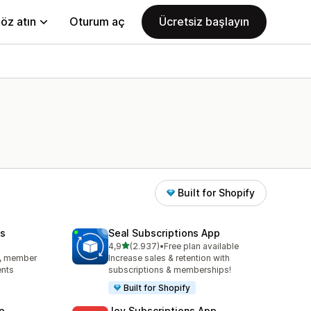
öz atın
Oturum aç
Ücretsiz başlayın
Built for Shopify
s
Seal Subscriptions App
5 yıldız üzerinden
4,9
(2.937)
•
Free plan available
toplam 2937 değerlendirme
s, member
Increase sales & retention with
ents
subscriptions & memberships!
Built for Shopify
p
Joy Subscriptions App