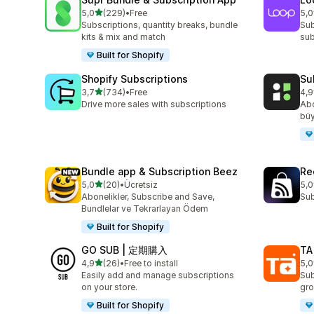
5 yıldız üzerinden
5,0
(229)
•
Free
5,0
toplam 229 değerlendirme
top
Subscriptions, quantity breaks, bundle
Sub
kits & mix and match
sub
Built for Shopify
Shopify Subscriptions
Su
5 yıldız üzerinden
3,7
(734)
•
Free
4,9
toplam 734 değerlendirme
top
Drive more sales with subscriptions
Abo
bü
Bundle app & Subscription Beez
Re
5 yıldız üzerinden
5,0
(20)
•
Ücretsiz
5,0
toplam 20 değerlendirme
top
Abonelikler, Subscribe and Save,
Sub
Bundlelar ve Tekrarlayan Ödem
Built for Shopify
GO SUB | 定期購入
TA
5 yıldız üzerinden
4,9
(26)
•
Free to install
5,0
toplam 26 değerlendirme
top
Easily add and manage subscriptions
Sub
on your store.
gro
Built for Shopify