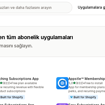
Uygulamalara g
eren tüm abonelik uygulamaları
masını sağlayın.
ching Subscriptions App
Appstle℠ Membership
5 yıldız üzerinden
5 yıldız üzerinden
(822)
•
Free plan available
5,0
(832)
•
Free to install
lam 822 değerlendirme
toplam 832 değerlendirme
w recurring revenue with flexible
App for membership plan
duct subscriptions
perks, and recurring paym
Built for Shopify
Built for Shopify
op Subscriptions App
Easy Subscriptions Ap