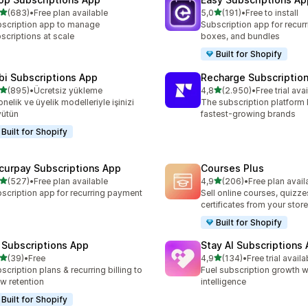
5 yıldız üzerinden
5 yıldız üzerinden
(683)
•
Free plan available
5,0
(191)
•
Free to install
lam 683 değerlendirme
toplam 191 değerlendirme
scription app to manage
Subscription app for recurr
scriptions at scale
boxes, and bundles
Built for Shopify
bi Subscriptions App
Recharge Subscriptio
5 yıldız üzerinden
5 yıldız üzerinden
(895)
•
Ücretsiz yükleme
4,8
(2.950)
•
Free trial ava
lam 895 değerlendirme
toplam 2950 değerlendirm
nelik ve üyelik modelleriyle işinizi
The subscription platform b
yütün
fastest-growing brands
Built for Shopify
curpay Subscriptions App
Courses Plus
5 yıldız üzerinden
5 yıldız üzerinden
(527)
•
Free plan available
4,9
(206)
•
Free plan avail
lam 527 değerlendirme
toplam 206 değerlendirme
scription app for recurring payment
Sell online courses, quizze
certificates from your store
Built for Shopify
 Subscriptions App
Stay AI Subscriptions
5 yıldız üzerinden
5 yıldız üzerinden
(39)
•
Free
4,9
(134)
•
Free trial availa
lam 39 değerlendirme
toplam 134 değerlendirme
scription plans & recurring billing to
Fuel subscription growth wi
w retention
intelligence
Built for Shopify