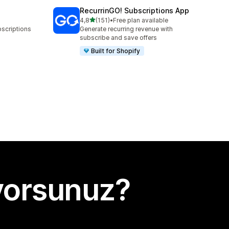
RecurrinGO! Subscriptions App
5 yıldız üzerinden
4,8
(151)
•
Free plan available
toplam 151 değerlendirme
bscriptions
Generate recurring revenue with
subscribe and save offers
Built for Shopify
yorsunuz?