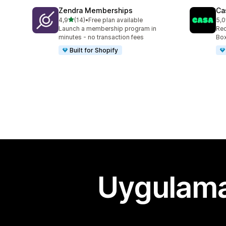
Zendra Memberships
Ca
5 yıldız üzerinden
4,9
(14)
•
Free plan available
5,0
toplam 14 değerlendirme
top
Launch a membership program in
Rec
minutes - no transaction fees
Box
Built for Shopify
Uygulama