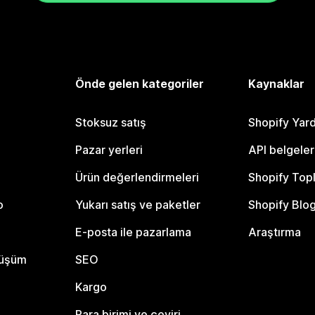
Önde gelen kategoriler
Kaynaklar
Stoksuz satış
Shopify Yar
Pazar yerleri
API belgeler
Ürün değerlendirmeleri
Shopify Top
o
Yukarı satış ve paketler
Shopify Blo
E-posta ile pazarlama
Araştırma
nüşüm
SEO
Kargo
Para birimi ve çeviri