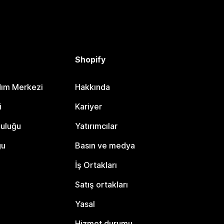
Shopify
dım Merkezi
Hakkında
i
Kariyer
luluğu
Yatırımcılar
gu
Basın ve medya
İş Ortakları
Satış ortakları
Yasal
Hizmet durumu