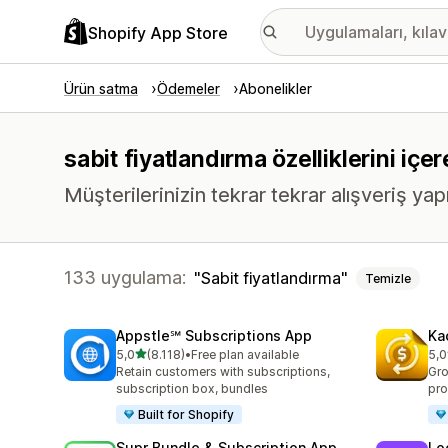
Shopify App Store
Ürün satma
Ödemeler
Abonelikler
sabit fiyatlandırma özelliklerini iç
Müşterilerinizin tekrar tekrar alışveriş yap
133 uygulama:
Sabit fiyatlandırma
Temizle
Appstle℠ Subscriptions App
Ka
5 yıldız üzerinden
5,0
(8.118)
•
Free plan available
5,0
toplam 8118 değerlendirme
top
Retain customers with subscriptions,
Gro
subscription box, bundles
pro
Built for Shopify
Supr Bundle & Subscription App
Lo