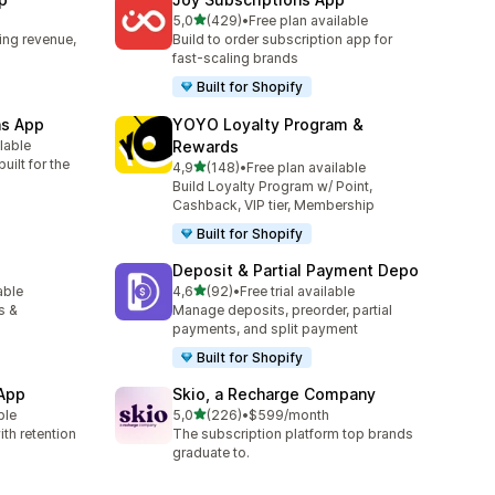
5 yıldız üzerinden
5,0
(429)
•
Free plan available
toplam 429 değerlendirme
ing revenue,
Build to order subscription app for
fast-scaling brands
Built for Shopify
ns App
YOYO Loyalty Program &
ilable
Rewards
e
uilt for the
5 yıldız üzerinden
4,9
(148)
•
Free plan available
toplam 148 değerlendirme
Build Loyalty Program w/ Point,
Cashback, VIP tier, Membership
Built for Shopify
Deposit & Partial Payment Depo
5 yıldız üzerinden
able
4,6
(92)
•
Free trial available
toplam 92 değerlendirme
s &
Manage deposits, preorder, partial
payments, and split payment
Built for Shopify
 App
Skio, a Recharge Company
5 yıldız üzerinden
ble
5,0
(226)
•
$599/month
toplam 226 değerlendirme
th retention
The subscription platform top brands
graduate to.