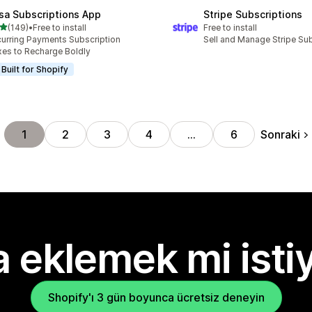
sa Subscriptions App
Stripe Subscriptions
5 yıldız üzerinden
(149)
•
Free to install
Free to install
lam 149 değerlendirme
urring Payments Subscription
Sell and Manage Stripe Su
es to Recharge Boldly
Built for Shopify
Sonraki
1
2
3
4
…
6
 eklemek mi isti
Shopify'ı 3 gün boyunca ücretsiz deneyin