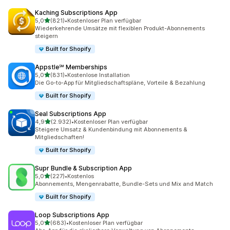
Kaching Subscriptions App
von 5 Sternen
5,0
(821)
•
Kostenloser Plan verfügbar
821 Rezensionen insgesamt
Wiederkehrende Umsätze mit flexiblen Produkt-Abonnements
steigern
Built for Shopify
Appstle℠ Memberships
von 5 Sternen
5,0
(831)
•
Kostenlose Installation
831 Rezensionen insgesamt
Die Go-to-App für Mitgliedschaftspläne, Vorteile & Bezahlung
Built for Shopify
Seal Subscriptions App
von 5 Sternen
4,9
(2.932)
•
Kostenloser Plan verfügbar
2932 Rezensionen insgesamt
Steigere Umsatz & Kundenbindung mit Abonnements &
Mitgliedschaften!
Built for Shopify
Supr Bundle & Subscription App
von 5 Sternen
5,0
(227)
•
Kostenlos
227 Rezensionen insgesamt
Abonnements, Mengenrabatte, Bundle-Sets und Mix and Match
Built for Shopify
Loop Subscriptions App
von 5 Sternen
5,0
(683)
•
Kostenloser Plan verfügbar
683 Rezensionen insgesamt