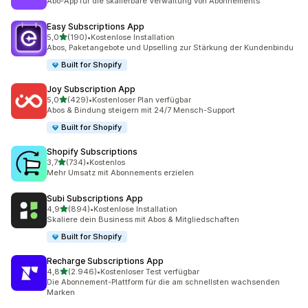
Abo-App für die skalierbare Verwaltung von Abonnements
Easy Subscriptions App
von 5 Sternen
5,0
(190)
•
Kostenlose Installation
190 Rezensionen insgesamt
Abos, Paketangebote und Upselling zur Stärkung der Kundenbindu
Built for Shopify
Joy Subscription App
von 5 Sternen
5,0
(429)
•
Kostenloser Plan verfügbar
429 Rezensionen insgesamt
Abos & Bindung steigern mit 24/7 Mensch-Support
Built for Shopify
Shopify Subscriptions
von 5 Sternen
3,7
(734)
•
Kostenlos
734 Rezensionen insgesamt
Mehr Umsatz mit Abonnements erzielen
Subi Subscriptions App
von 5 Sternen
4,9
(894)
•
Kostenlose Installation
894 Rezensionen insgesamt
Skaliere dein Business mit Abos & Mitgliedschaften
Built for Shopify
Recharge Subscriptions App
von 5 Sternen
4,8
(2.946)
•
Kostenloser Test verfügbar
2946 Rezensionen insgesamt
Die Abonnement-Plattform für die am schnellsten wachsenden
Marken