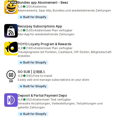
Bundles app Abonnement ‑ Beez
von 5 Sternen
5,0
(20)
•
Kostenlos
20 Rezensionen insgesamt
Abonnements, Spar Abo, Bundles und wiederkehrende Zahlungen
Built for Shopify
Recurpay Subscriptions App
von 5 Sternen
5,0
(526)
•
Kostenloser Plan verfügbar
526 Rezensionen insgesamt
Abo-App für wiederkehrende Zahlungen
YOYO Loyalty Program & Rewards
von 5 Sternen
4,9
(148)
•
Kostenloser Plan verfügbar
148 Rezensionen insgesamt
Treueprogramm mit Punkten, Cashback, VIP-Stufen, Mitgliedschaft
erstellen
Built for Shopify
GO SUB | 定期購入
von 5 Sternen
4,9
(26)
•
Free to install
26 Rezensionen insgesamt
Easily add and manage subscriptions on your store.
Built for Shopify
Deposit & Partial Payment Depo
von 5 Sternen
4,6
(92)
•
Kostenloser Test verfügbar
92 Rezensionen insgesamt
Verwalte Anzahlungen, Vorbestellungen, Teilzahlungen und
geteilte Zahlungen
Built for Shopify