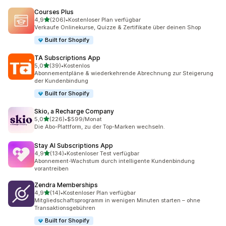
Courses Plus
von 5 Sternen
4,9
(206)
•
Kostenloser Plan verfügbar
206 Rezensionen insgesamt
Verkaufe Onlinekurse, Quizze & Zertifikate über deinen Shop
Built for Shopify
TA Subscriptions App
von 5 Sternen
5,0
(39)
•
Kostenlos
39 Rezensionen insgesamt
Abonnementpläne & wiederkehrende Abrechnung zur Steigerung
der Kundenbindung
Built for Shopify
Skio, a Recharge Company
von 5 Sternen
5,0
(226)
•
$599/Monat
226 Rezensionen insgesamt
Die Abo-Plattform, zu der Top-Marken wechseln.
Stay AI Subscriptions App
von 5 Sternen
4,9
(134)
•
Kostenloser Test verfügbar
134 Rezensionen insgesamt
Abonnement-Wachstum durch intelligente Kundenbindung
vorantreiben
Zendra Memberships
von 5 Sternen
4,9
(14)
•
Kostenloser Plan verfügbar
14 Rezensionen insgesamt
Mitgliedschaftsprogramm in wenigen Minuten starten – ohne
Transaktionsgebühren
Built for Shopify