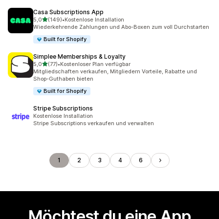
Casa Subscriptions App
von 5 Sternen
5,0
(149)
•
Kostenlose Installation
149 Rezensionen insgesamt
Wiederkehrende Zahlungen und Abo-Boxen zum voll Durchstarten
Built for Shopify
Simplee Memberships & Loyalty
von 5 Sternen
5,0
(77)
•
Kostenloser Plan verfügbar
77 Rezensionen insgesamt
Mitgliedschaften verkaufen, Mitgliedern Vorteile, Rabatte und
Shop-Guthaben bieten
Built for Shopify
Stripe Subscriptions
Kostenlose Installation
Stripe Subscriptions verkaufen und verwalten
1
2
3
4
6
Möchtest du eine App