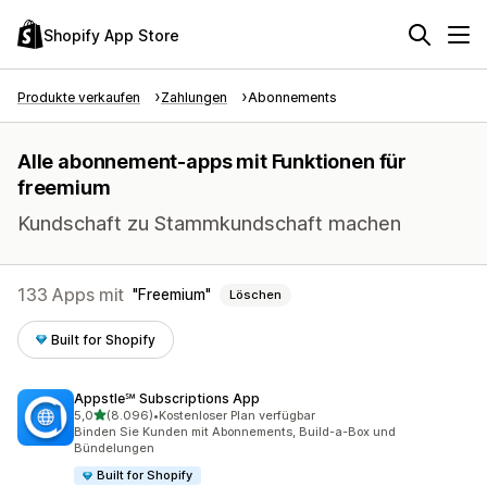
Shopify App Store
Produkte verkaufen
Zahlungen
Abonnements
Alle abonnement-apps mit Funktionen für
freemium
Kundschaft zu Stammkundschaft machen
133 Apps mit
Freemium
Löschen
Built for Shopify
Appstle℠ Subscriptions App
von 5 Sternen
5,0
(8.096)
•
Kostenloser Plan verfügbar
8096 Rezensionen insgesamt
Binden Sie Kunden mit Abonnements, Build-a-Box und
Bündelungen
Built for Shopify