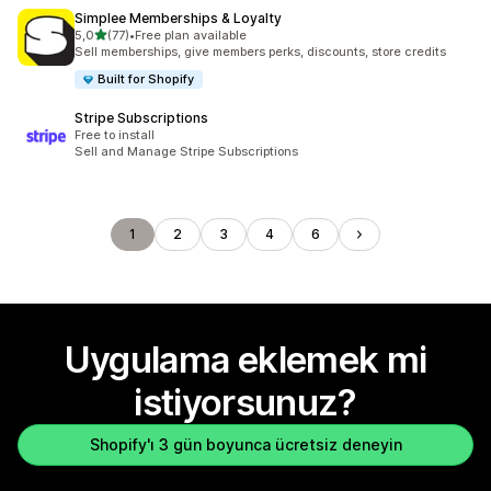
Simplee Memberships & Loyalty
5 yıldız üzerinden
5,0
(77)
•
Free plan available
toplam 77 değerlendirme
Sell memberships, give members perks, discounts, store credits
Built for Shopify
Stripe Subscriptions
Free to install
Sell and Manage Stripe Subscriptions
1
2
3
4
6
Uygulama eklemek mi
istiyorsunuz?
Shopify'ı 3 gün boyunca ücretsiz deneyin