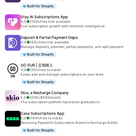
Built for Shopify
Stay AI Subscriptions App
5 yıldız üzerinden
4,9
(134)
•
Free trial available
toplam 134 değerlendirme
Fuel subscription growth with retention intelligence
Deposit & Partial Payment Depo
5 yıldız üzerinden
4,4
(93)
•
Free trial available
toplam 93 değerlendirme
Manage deposits, preorder, partial payments, and split payment
Built for Shopify
GO SUB | 定期購入
5 yıldız üzerinden
4,9
(26)
•
Free to install
toplam 26 değerlendirme
Easily add and manage subscriptions on your store.
Built for Shopify
Skio, a Recharge Company
5 yıldız üzerinden
5,0
(226)
•
$599/month
toplam 226 değerlendirme
The subscription platform top brands graduate to.
Casa Subscriptions App
5 yıldız üzerinden
5,0
(149)
•
Free to install
toplam 149 değerlendirme
Recurring Payments Subscription Boxes to Recharge Boldly
Built for Shopify