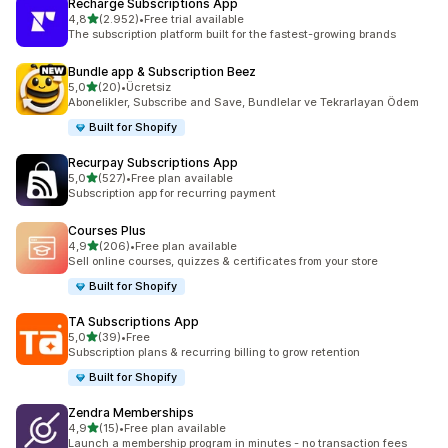
Recharge Subscriptions App
5 yıldız üzerinden
4,8
(2.952)
•
Free trial available
toplam 2952 değerlendirme
The subscription platform built for the fastest-growing brands
Bundle app & Subscription Beez
5 yıldız üzerinden
5,0
(20)
•
Ücretsiz
toplam 20 değerlendirme
Abonelikler, Subscribe and Save, Bundlelar ve Tekrarlayan Ödem
Built for Shopify
Recurpay Subscriptions App
5 yıldız üzerinden
5,0
(527)
•
Free plan available
toplam 527 değerlendirme
Subscription app for recurring payment
Courses Plus
5 yıldız üzerinden
4,9
(206)
•
Free plan available
toplam 206 değerlendirme
Sell online courses, quizzes & certificates from your store
Built for Shopify
TA Subscriptions App
5 yıldız üzerinden
5,0
(39)
•
Free
toplam 39 değerlendirme
Subscription plans & recurring billing to grow retention
Built for Shopify
Zendra Memberships
5 yıldız üzerinden
4,9
(15)
•
Free plan available
toplam 15 değerlendirme
Launch a membership program in minutes - no transaction fees