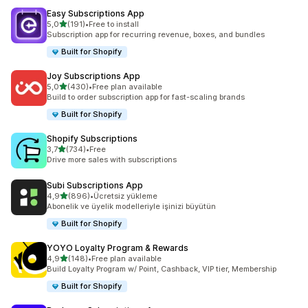
Easy Subscriptions App
5 yıldız üzerinden
5,0
(191)
•
Free to install
toplam 191 değerlendirme
Subscription app for recurring revenue, boxes, and bundles
Built for Shopify
Joy Subscriptions App
5 yıldız üzerinden
5,0
(430)
•
Free plan available
toplam 430 değerlendirme
Build to order subscription app for fast-scaling brands
Built for Shopify
Shopify Subscriptions
5 yıldız üzerinden
3,7
(734)
•
Free
toplam 734 değerlendirme
Drive more sales with subscriptions
Subi Subscriptions App
5 yıldız üzerinden
4,9
(896)
•
Ücretsiz yükleme
toplam 896 değerlendirme
Abonelik ve üyelik modelleriyle işinizi büyütün
Built for Shopify
YOYO Loyalty Program & Rewards
5 yıldız üzerinden
4,9
(148)
•
Free plan available
toplam 148 değerlendirme
Build Loyalty Program w/ Point, Cashback, VIP tier, Membership
Built for Shopify