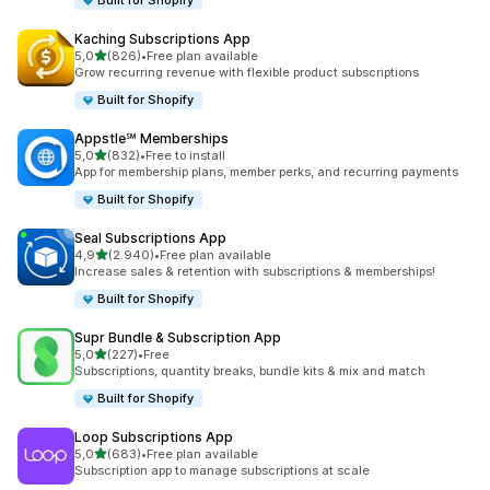
Built for Shopify
Kaching Subscriptions App
5 yıldız üzerinden
5,0
(826)
•
Free plan available
toplam 826 değerlendirme
Grow recurring revenue with flexible product subscriptions
Built for Shopify
Appstle℠ Memberships
5 yıldız üzerinden
5,0
(832)
•
Free to install
toplam 832 değerlendirme
App for membership plans, member perks, and recurring payments
Built for Shopify
Seal Subscriptions App
5 yıldız üzerinden
4,9
(2.940)
•
Free plan available
toplam 2940 değerlendirme
Increase sales & retention with subscriptions & memberships!
Built for Shopify
Supr Bundle & Subscription App
5 yıldız üzerinden
5,0
(227)
•
Free
toplam 227 değerlendirme
Subscriptions, quantity breaks, bundle kits & mix and match
Built for Shopify
Loop Subscriptions App
5 yıldız üzerinden
5,0
(683)
•
Free plan available
toplam 683 değerlendirme
Subscription app to manage subscriptions at scale