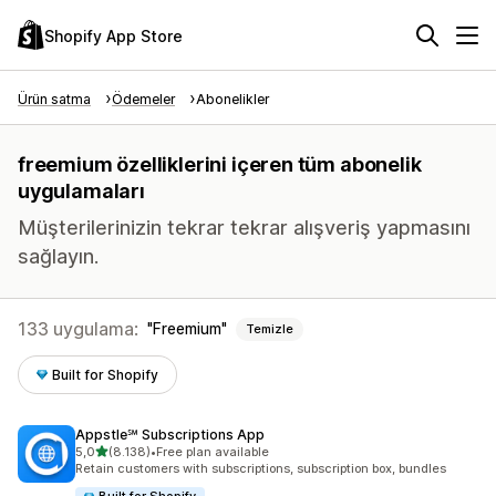
Shopify App Store
Ürün satma
Ödemeler
Abonelikler
freemium özelliklerini içeren tüm abonelik
uygulamaları
Müşterilerinizin tekrar tekrar alışveriş yapmasını
sağlayın.
133 uygulama:
Freemium
Temizle
Built for Shopify
Appstle℠ Subscriptions App
5 yıldız üzerinden
5,0
(8.138)
•
Free plan available
toplam 8138 değerlendirme
Retain customers with subscriptions, subscription box, bundles