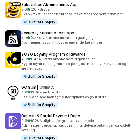
Subscribee Abonnements App
ud af 5 stjerner
5,0
(20)
•
Gratis
20 anmeldelser i alt
Skab vækst i abonnementer og maksimer abonnentindtægter
Built for Shopify
Recurpay Subscriptions App
ud af 5 stjerner
5,0
(526)
•
Gratis abonnement tilgængeligt
526 anmeldelser i alt
Abonnementsapp til tilbagevendende betalinger
YOYO Loyalty Program & Rewards
ud af 5 stjerner
4,9
(148)
•
Gratis abonnement tilgængeligt
148 anmeldelser i alt
Byg et loyalitetsprogram med point, cashback, VIP-niveauer og
medlemskab
Built for Shopify
GO SUB | 定期購入
ud af 5 stjerner
4,9
(26)
•
Free to install
26 anmeldelser i alt
Easily add and manage subscriptions on your store.
Built for Shopify
Deposit & Partial Payment Depo
ud af 5 stjerner
4,6
(92)
•
Mulighed for gratis prøveperiode
92 anmeldelser i alt
Administrer deposita, forudbestilling, delvise betalinger og opdelt
betaling
Built for Shopify