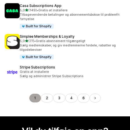
Casa Subscriptions App
ud af 5 stjerner
5,0
(149)
•
Gratis at installere
149 anmeldelser i alt
Tilbagevendende betalinger og abonnementsbokse til problemfri
fornyelse
Built for Shopify
Simplee Memberships & Loyalty
ud af 5 stjerner
5,0
(77)
•
Gratis abonnement tilgængeligt
77 anmeldelser i alt
Sælg medlemskaber, og giv medlemmerne fordele, rabatter og
tilgodebeviser
Built for Shopify
Stripe Subscriptions
Gratis at installere
Sælg og administrer Stripe Subscriptions
1
2
3
4
6