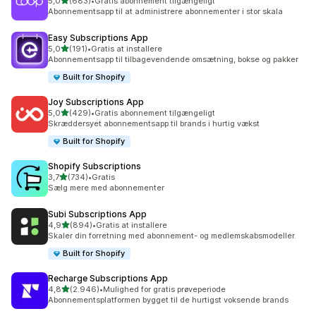
ud af 5 stjerner
5,0
(683)
•
Gratis abonnement tilgængeligt
683 anmeldelser i alt
Abonnementsapp til at administrere abonnementer i stor skala
Easy Subscriptions App
ud af 5 stjerner
5,0
(191)
•
Gratis at installere
191 anmeldelser i alt
Abonnementsapp til tilbagevendende omsætning, bokse og pakker
Built for Shopify
Joy Subscriptions App
ud af 5 stjerner
5,0
(429)
•
Gratis abonnement tilgængeligt
429 anmeldelser i alt
Skræddersyet abonnementsapp til brands i hurtig vækst
Built for Shopify
Shopify Subscriptions
ud af 5 stjerner
3,7
(734)
•
Gratis
734 anmeldelser i alt
Sælg mere med abonnementer
Subi Subscriptions App
ud af 5 stjerner
4,9
(894)
•
Gratis at installere
894 anmeldelser i alt
Skaler din forretning med abonnement- og medlemskabsmodeller.
Built for Shopify
Recharge Subscriptions App
ud af 5 stjerner
4,8
(2.946)
•
Mulighed for gratis prøveperiode
2946 anmeldelser i alt
Abonnementsplatformen bygget til de hurtigst voksende brands