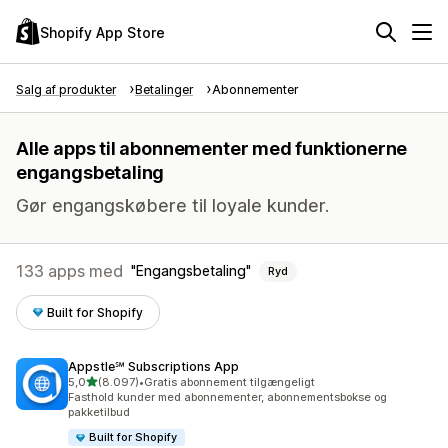
Shopify App Store
Salg af produkter
Betalinger
Abonnementer
Alle apps til abonnementer med funktionerne
engangsbetaling
Gør engangskøbere til loyale kunder.
133 apps med
Engangsbetaling
Ryd
Built for Shopify
Appstle℠ Subscriptions App
ud af 5 stjerner
5,0
(8.097)
•
Gratis abonnement tilgængeligt
8097 anmeldelser i alt
Fasthold kunder med abonnementer, abonnementsbokse og
pakketilbud
Built for Shopify