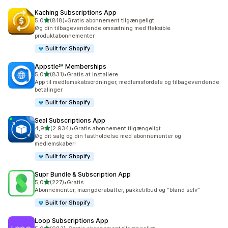
Kaching Subscriptions App
ud af 5 stjerner
5,0
(818)
•
Gratis abonnement tilgængeligt
818 anmeldelser i alt
Øg din tilbagevendende omsætning med fleksible
produktabonnementer
Built for Shopify
Appstle℠ Memberships
ud af 5 stjerner
5,0
(831)
•
Gratis at installere
831 anmeldelser i alt
App til medlemskabsordninger, medlemsfordele og tilbagevendende
betalinger
Built for Shopify
Seal Subscriptions App
ud af 5 stjerner
4,9
(2.934)
•
Gratis abonnement tilgængeligt
2934 anmeldelser i alt
Øg dit salg og din fastholdelse med abonnementer og
medlemskaber!
Built for Shopify
Supr Bundle & Subscription App
ud af 5 stjerner
5,0
(227)
•
Gratis
227 anmeldelser i alt
Abonnementer, mængderabatter, pakketilbud og “bland selv”
Built for Shopify
Loop Subscriptions App