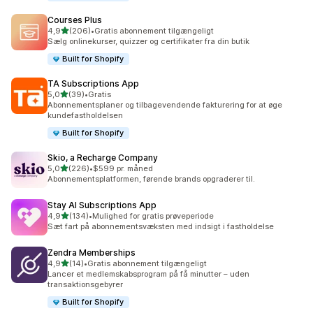
Courses Plus
ud af 5 stjerner
4,9
(206)
•
Gratis abonnement tilgængeligt
206 anmeldelser i alt
Sælg onlinekurser, quizzer og certifikater fra din butik
Built for Shopify
TA Subscriptions App
ud af 5 stjerner
5,0
(39)
•
Gratis
39 anmeldelser i alt
Abonnementsplaner og tilbagevendende fakturering for at øge
kundefastholdelsen
Built for Shopify
Skio, a Recharge Company
ud af 5 stjerner
5,0
(226)
•
$599 pr. måned
226 anmeldelser i alt
Abonnementsplatformen, førende brands opgraderer til.
Stay AI Subscriptions App
ud af 5 stjerner
4,9
(134)
•
Mulighed for gratis prøveperiode
134 anmeldelser i alt
Sæt fart på abonnementsvæksten med indsigt i fastholdelse
Zendra Memberships
ud af 5 stjerner
4,9
(14)
•
Gratis abonnement tilgængeligt
14 anmeldelser i alt
Lancer et medlemskabsprogram på få minutter – uden
transaktionsgebyrer
Built for Shopify