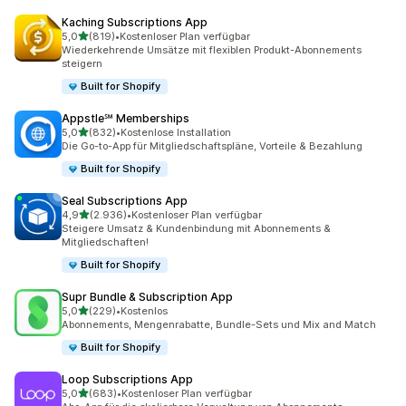
Kaching Subscriptions App
von 5 Sternen
5,0
(819)
•
Kostenloser Plan verfügbar
819 Rezensionen insgesamt
Wiederkehrende Umsätze mit flexiblen Produkt-Abonnements
steigern
Built for Shopify
Appstle℠ Memberships
von 5 Sternen
5,0
(832)
•
Kostenlose Installation
832 Rezensionen insgesamt
Die Go-to-App für Mitgliedschaftspläne, Vorteile & Bezahlung
Built for Shopify
Seal Subscriptions App
von 5 Sternen
4,9
(2.936)
•
Kostenloser Plan verfügbar
2936 Rezensionen insgesamt
Steigere Umsatz & Kundenbindung mit Abonnements &
Mitgliedschaften!
Built for Shopify
Supr Bundle & Subscription App
von 5 Sternen
5,0
(229)
•
Kostenlos
229 Rezensionen insgesamt
Abonnements, Mengenrabatte, Bundle-Sets und Mix and Match
Built for Shopify
Loop Subscriptions App
von 5 Sternen
5,0
(683)
•
Kostenloser Plan verfügbar
683 Rezensionen insgesamt