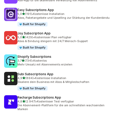
Abo-App für die skalierbare Verwaltung von Abonnements
Easy Subscriptions App
von 5 Sternen
5,0
(191)
•
Kostenlose Installation
191 Rezensionen insgesamt
Abos, Paketangebote und Upselling zur Stärkung der Kundenbindu
Built for Shopify
Joy Subscription App
von 5 Sternen
5,0
(429)
•
Kostenloser Plan verfügbar
429 Rezensionen insgesamt
Abos & Bindung steigern mit 24/7 Mensch-Support
Built for Shopify
Shopify Subscriptions
von 5 Sternen
3,7
(734)
•
Kostenlos
734 Rezensionen insgesamt
Mehr Umsatz mit Abonnements erzielen
Subi Subscriptions App
von 5 Sternen
4,9
(894)
•
Kostenlose Installation
894 Rezensionen insgesamt
Skaliere dein Business mit Abos & Mitgliedschaften
Built for Shopify
Recharge Subscriptions App
von 5 Sternen
4,8
(2.947)
•
Kostenloser Test verfügbar
2947 Rezensionen insgesamt
Die Abonnement-Plattform für die am schnellsten wachsenden
Marken