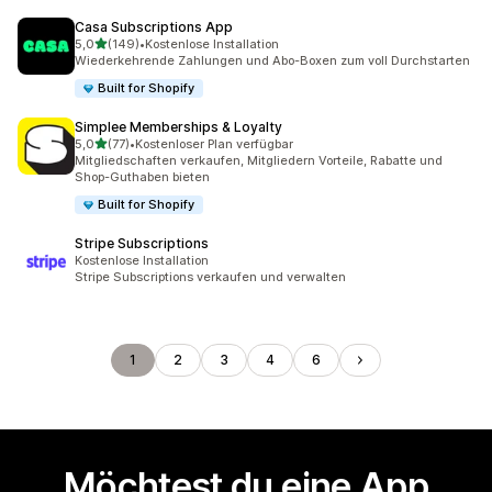
Casa Subscriptions App
von 5 Sternen
5,0
(149)
•
Kostenlose Installation
149 Rezensionen insgesamt
Wiederkehrende Zahlungen und Abo-Boxen zum voll Durchstarten
Built for Shopify
Simplee Memberships & Loyalty
von 5 Sternen
5,0
(77)
•
Kostenloser Plan verfügbar
77 Rezensionen insgesamt
Mitgliedschaften verkaufen, Mitgliedern Vorteile, Rabatte und
Shop-Guthaben bieten
Built for Shopify
Stripe Subscriptions
Kostenlose Installation
Stripe Subscriptions verkaufen und verwalten
1
2
3
4
6
Möchtest du eine App