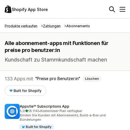
Shopify App Store
Produkte verkaufen
Zahlungen
Abonnements
Alle abonnement-apps mit Funktionen für
preise pro benutzer:in
Kundschaft zu Stammkundschaft machen
133 Apps mit
Preise pro Benutzer:in
Löschen
Built for Shopify
Appstle℠ Subscriptions App
von 5 Sternen
5,0
(8.114)
•
Kostenloser Plan verfügbar
8114 Rezensionen insgesamt
Binden Sie Kunden mit Abonnements, Build-a-Box und
Bündelungen
Built for Shopify