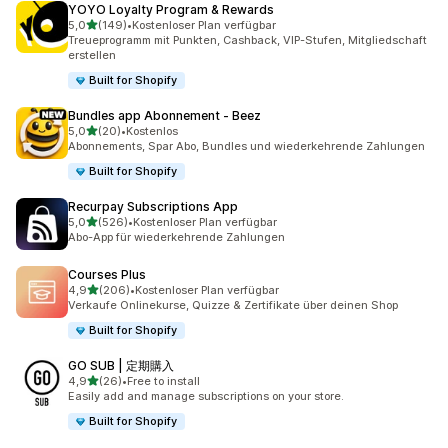
YOYO Loyalty Program & Rewards
von 5 Sternen
5,0
(149)
•
Kostenloser Plan verfügbar
149 Rezensionen insgesamt
Treueprogramm mit Punkten, Cashback, VIP-Stufen, Mitgliedschaft
erstellen
Built for Shopify
Bundles app Abonnement ‑ Beez
von 5 Sternen
5,0
(20)
•
Kostenlos
20 Rezensionen insgesamt
Abonnements, Spar Abo, Bundles und wiederkehrende Zahlungen
Built for Shopify
Recurpay Subscriptions App
von 5 Sternen
5,0
(526)
•
Kostenloser Plan verfügbar
526 Rezensionen insgesamt
Abo-App für wiederkehrende Zahlungen
Courses Plus
von 5 Sternen
4,9
(206)
•
Kostenloser Plan verfügbar
206 Rezensionen insgesamt
Verkaufe Onlinekurse, Quizze & Zertifikate über deinen Shop
Built for Shopify
GO SUB | 定期購入
von 5 Sternen
4,9
(26)
•
Free to install
26 Rezensionen insgesamt
Easily add and manage subscriptions on your store.
Built for Shopify