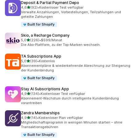
Deposit & Partial Payment Depo
von 5 Sternen
4,6
(92)
•
Kostenloser Test verfügbar
92 Rezensionen insgesamt
Verwalte Anzahlungen, Vorbestellungen, Teilzahlungen und
geteilte Zahlungen
Built for Shopify
Skio, a Recharge Company
von 5 Sternen
5,0
(226)
•
$599/Monat
226 Rezensionen insgesamt
Die Abo-Plattform, zu der Top-Marken wechseln.
TA Subscriptions App
von 5 Sternen
5,0
(39)
•
Kostenlos
39 Rezensionen insgesamt
Abonnementpläne & wiederkehrende Abrechnung zur Steigerung
der Kundenbindung
Built for Shopify
Stay AI Subscriptions App
von 5 Sternen
4,9
(134)
•
Kostenloser Test verfügbar
134 Rezensionen insgesamt
Abonnement-Wachstum durch intelligente Kundenbindung
vorantreiben
Zendra Memberships
von 5 Sternen
4,9
(14)
•
Kostenloser Plan verfügbar
14 Rezensionen insgesamt
Mitgliedschaftsprogramm in wenigen Minuten starten – ohne
Transaktionsgebühren
Built for Shopify