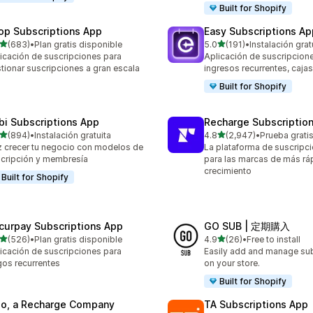
Built for Shopify
op Subscriptions App
Easy Subscriptions Ap
de 5 estrellas
de 5 estrellas
(683)
•
Plan gratis disponible
5.0
(191)
•
Instalación grat
 reseñas en total
191 reseñas en total
icación de suscripciones para
Aplicación de suscripcion
tionar suscripciones a gran escala
ingresos recurrentes, caja
Built for Shopify
bi Subscriptions App
Recharge Subscriptio
de 5 estrellas
de 5 estrellas
(894)
•
Instalación gratuita
4.8
(2,947)
•
Prueba grati
 reseñas en total
2947 reseñas en total
 crecer tu negocio con modelos de
La plataforma de suscripc
cripción y membresía
para las marcas de más rá
crecimiento
Built for Shopify
curpay Subscriptions App
GO SUB | 定期購入
de 5 estrellas
de 5 estrellas
(526)
•
Plan gratis disponible
4.9
(26)
•
Free to install
 reseñas en total
26 reseñas en total
icación de suscripciones para
Easily add and manage sub
os recurrentes
on your store.
Built for Shopify
io, a Recharge Company
TA Subscriptions App