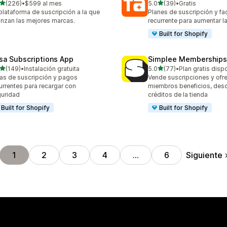
de 5 estrellas
de 5 estrellas
(226)
•
$599 al mes
5.0
(39)
•
Gratis
 reseñas en total
39 reseñas en total
plataforma de suscripción a la que
Planes de suscripción y fa
nzan las mejores marcas.
recurrente para aumentar l
Built for Shopify
sa Subscriptions App
Simplee Memberships 
de 5 estrellas
de 5 estrellas
(149)
•
Instalación gratuita
5.0
(77)
•
Plan gratis disp
 reseñas en total
77 reseñas en total
as de suscripción y pagos
Vende suscripciones y ofre
urrentes para recargar con
miembros beneficios, des
uridad
créditos de la tienda
Built for Shopify
Built for Shopify
Siguiente
1
2
3
4
…
6