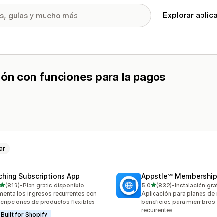
Explorar aplic
ión con funciones para la pagos
.
ar
ching Subscriptions App
Appstle℠ Membership
de 5 estrellas
de 5 estrellas
(819)
•
Plan gratis disponible
5.0
(832)
•
Instalación gra
 reseñas en total
832 reseñas en total
enta los ingresos recurrentes con
Aplicación para planes de
cripciones de productos flexibles
beneficios para miembros
recurrentes
Built for Shopify