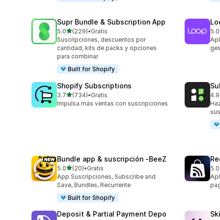
Supr Bundle & Subscription App
Lo
de 5 estrellas
5.0
(229)
•
Gratis
5.0
229 reseñas en total
683
Suscripciones, descuentos por
Apl
cantidad, kits de packs y opciones
ges
para combinar
Built for Shopify
Shopify Subscriptions
Su
de 5 estrellas
3.7
(734)
•
Gratis
4.9
734 reseñas en total
894
Impulsa más ventas con suscripciones
Haz
sus
Bundle app & suscripción ‑BeeZ
Re
de 5 estrellas
5.0
(20)
•
Gratis
5.0
20 reseñas en total
526
App Suscripciones, Subscribe and
Apl
Save, Bundles, Recurrente
pag
Built for Shopify
Deposit & Partial Payment Depo
Sk