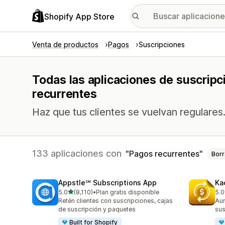
Shopify App Store
Venta de productos
Pagos
Suscripciones
Todas las aplicaciones de suscripc
recurrentes
Haz que tus clientes se vuelvan regulares
133 aplicaciones con
Pagos recurrentes
Borr
Appstle℠ Subscriptions App
Ka
de 5 estrellas
5.0
(8,110)
•
Plan gratis disponible
5.0
8110 reseñas en total
819
Retén clientes con suscripciones, cajas
Aum
de suscripción y paquetes
sus
Built for Shopify