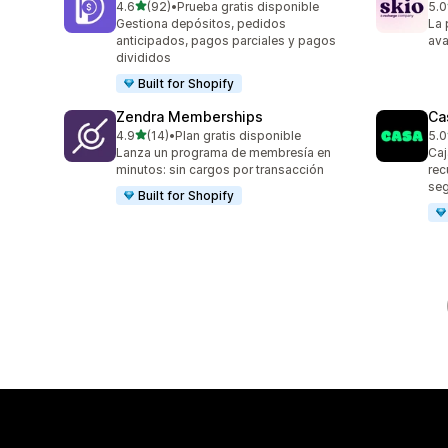
de 5 estrellas
4.6
(92)
•
Prueba gratis disponible
5.0
92 reseñas en total
226
Gestiona depósitos, pedidos
La 
anticipados, pagos parciales y pagos
ava
divididos
Built for Shopify
Zendra Memberships
Ca
de 5 estrellas
4.9
(14)
•
Plan gratis disponible
5.0
14 reseñas en total
149
Lanza un programa de membresía en
Caj
minutos: sin cargos por transacción
rec
seg
Built for Shopify