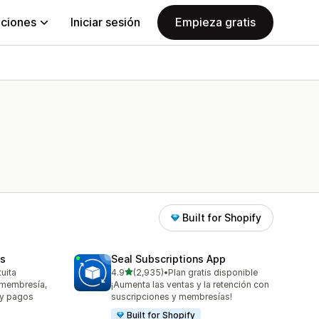
aciones
Iniciar sesión
Empieza gratis
Built for Shopify
s
Seal Subscriptions App
de 5 estrellas
tuita
4.9
(2,935)
•
Plan gratis disponible
2935 reseñas en total
 membresía,
¡Aumenta las ventas y la retención con
 y pagos
suscripciones y membresías!
Built for Shopify