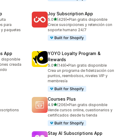
p
Joy Subscription App
de 5 estrellas
uita
5.0
(429)
•
Plan gratis disponible
429 reseñas en total
es para
Crece suscripciones y retención con
s y paquetes
soporte humano 24/7
Built for Shopify
ns App
YOYO Loyalty Program &
s disponible
Rewards
iones creada
de 5 estrellas
5.0
(149)
•
Plan gratis disponible
149 reseñas en total
pido
Crea un programa de fidelización con
puntos, reembolsos, niveles VIP y
membresía
Built for Shopify
Courses Plus
de 5 estrellas
4.9
(206)
•
Plan gratis disponible
206 reseñas en total
scriptions
Vende cursos online, cuestionarios y
certificados desde tu tienda
Built for Shopify
Stay AI Subscriptions App