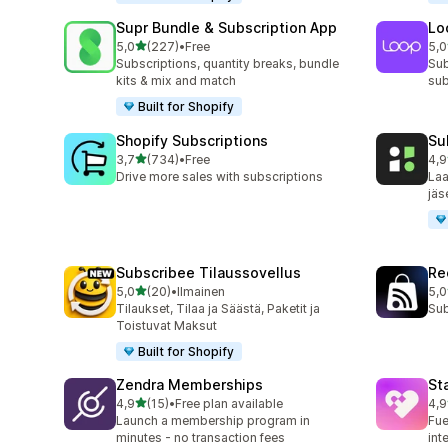
Supr Bundle & Subscription App
Lo
/ 5 tähteä
5,0
(227)
•
Free
5,0
227 arvostelua yhteensä
683
Subscriptions, quantity breaks, bundle
Sub
kits & mix and match
sub
Built for Shopify
Shopify Subscriptions
Su
/ 5 tähteä
3,7
(734)
•
Free
4,9
734 arvostelua yhteensä
896
Drive more sales with subscriptions
Laa
jäs
Subscribee Tilaussovellus
Re
/ 5 tähteä
5,0
(20)
•
Ilmainen
5,0
20 arvostelua yhteensä
527
Tilaukset, Tilaa ja Säästä, Paketit ja
Sub
Toistuvat Maksut
Built for Shopify
Zendra Memberships
St
/ 5 tähteä
4,9
(15)
•
Free plan available
4,9
15 arvostelua yhteensä
134
Launch a membership program in
Fue
minutes - no transaction fees
int