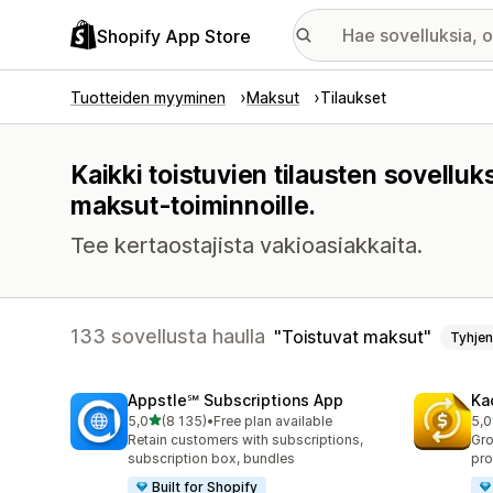
Shopify App Store
Tuotteiden myyminen
Maksut
Tilaukset
Kaikki toistuvien tilausten sovelluk
maksut-toiminnoille.
Tee kertaostajista vakioasiakkaita.
133 sovellusta haulla
Toistuvat maksut
Tyhje
Appstle℠ Subscriptions App
Ka
/ 5 tähteä
5,0
(8 135)
•
Free plan available
5,0
8135 arvostelua yhteensä
825
Retain customers with subscriptions,
Gro
subscription box, bundles
pro
Built for Shopify