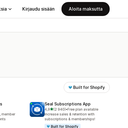
ksia
Kirjaudu sisään
Aloita maksutta
Built for Shopify
s
Seal Subscriptions App
/ 5 tähteä
4,9
(2 940)
•
Free plan available
2940 arvostelua yhteensä
s, member
Increase sales & retention with
ents
subscriptions & memberships!
Built for Shopify