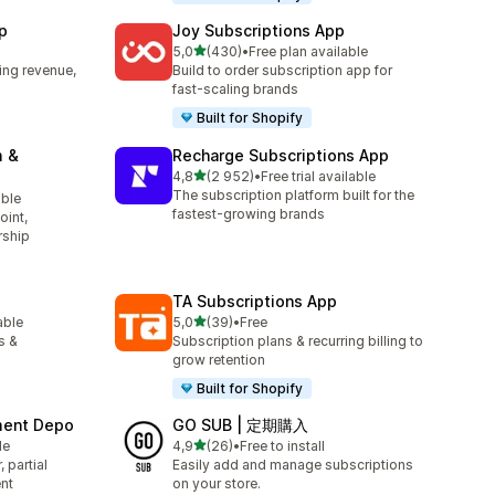
p
Joy Subscriptions App
/ 5 tähteä
5,0
(430)
•
Free plan available
430 arvostelua yhteensä
ing revenue,
Build to order subscription app for
fast-scaling brands
Built for Shopify
m &
Recharge Subscriptions App
/ 5 tähteä
4,8
(2 952)
•
Free trial available
2952 arvostelua yhteensä
The subscription platform built for the
able
fastest-growing brands
oint,
rship
TA Subscriptions App
/ 5 tähteä
able
5,0
(39)
•
Free
39 arvostelua yhteensä
s &
Subscription plans & recurring billing to
grow retention
Built for Shopify
yment Depo
GO SUB | 定期購入
/ 5 tähteä
le
4,9
(26)
•
Free to install
26 arvostelua yhteensä
 partial
Easily add and manage subscriptions
nt
on your store.