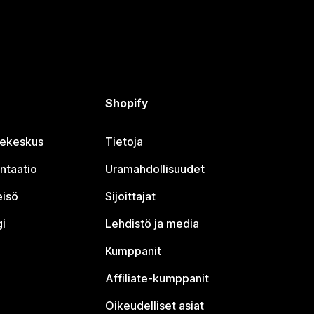
Shopify
jekeskus
Tietoja
ntaatio
Uramahdollisuudet
eisö
Sijoittajat
i
Lehdistö ja media
Kumppanit
Affiliate-kumppanit
Oikeudelliset asiat