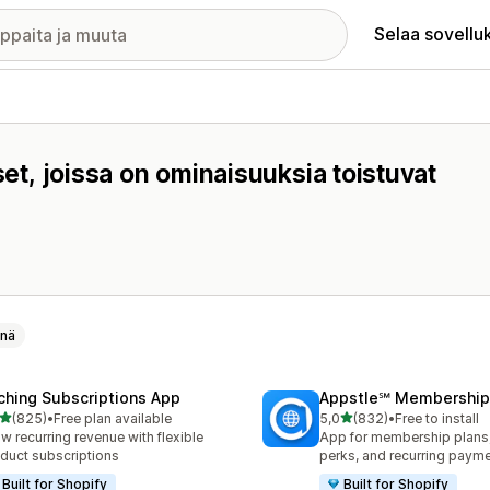
Selaa sovellu
set, joissa on ominaisuuksia toistuvat
nnä
ching Subscriptions App
Appstle℠ Membership
/ 5 tähteä
/ 5 tähteä
(825)
•
Free plan available
5,0
(832)
•
Free to install
 arvostelua yhteensä
832 arvostelua yhteensä
w recurring revenue with flexible
App for membership plan
duct subscriptions
perks, and recurring paym
Built for Shopify
Built for Shopify