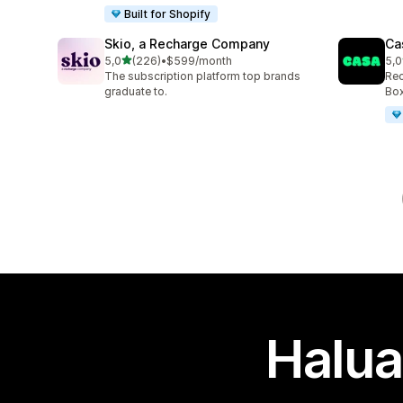
Built for Shopify
Skio, a Recharge Company
Ca
/ 5 tähteä
5,0
(226)
•
$599/month
5,0
226 arvostelua yhteensä
149
The subscription platform top brands
Rec
graduate to.
Box
Halua