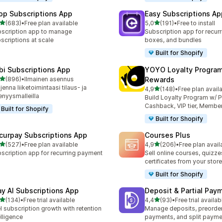
op Subscriptions App
Easy Subscriptions Ap
/ 5 tähteä
/ 5 tähteä
(683)
•
Free plan available
5,0
(191)
•
Free to install
 arvostelua yhteensä
191 arvostelua yhteensä
scription app to manage
Subscription app for recurr
scriptions at scale
boxes, and bundles
Built for Shopify
bi Subscriptions App
YOYO Loyalty Progra
/ 5 tähteä
(896)
•
Ilmainen asennus
Rewards
 arvostelua yhteensä
jenna liiketoimintaasi tilaus- ja
/ 5 tähteä
4,9
(148)
•
Free plan avail
148 arvostelua yhteensä
enyysmalleilla
Build Loyalty Program w/ P
Cashback, VIP tier, Membe
Built for Shopify
Built for Shopify
curpay Subscriptions App
Courses Plus
/ 5 tähteä
/ 5 tähteä
(527)
•
Free plan available
4,9
(206)
•
Free plan avail
 arvostelua yhteensä
206 arvostelua yhteensä
scription app for recurring payment
Sell online courses, quizze
certificates from your store
Built for Shopify
ay AI Subscriptions App
Deposit & Partial Pa
/ 5 tähteä
/ 5 tähteä
(134)
•
Free trial available
4,4
(93)
•
Free trial availab
 arvostelua yhteensä
93 arvostelua yhteensä
l subscription growth with retention
Manage deposits, preorder,
elligence
payments, and split payme