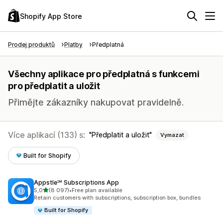
Shopify App Store
Prodej produktů
Platby
Předplatná
Všechny aplikace pro předplatná s funkcemi
pro předplatit a uložit
Přimějte zákazníky nakupovat pravidelně.
Více aplikací (133) s:
Předplatit a uložit
Vymazat
Built for Shopify
Appstle℠ Subscriptions App
z 5 hvězd
5,0
(8 097)
•
Free plan available
Celkový počet recenzí: 8097
Retain customers with subscriptions, subscription box, bundles
Built for Shopify