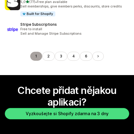
z 5 hvězd
5,0
(77)
•
Free plan available
Celkový počet recenzí: 77
Sell memberships, give members perks, discounts, store credits
Built for Shopify
Stripe Subscriptions
Free to install
Sell and Manage Stripe Subscriptions
1
2
3
4
6
Chcete přidat nějakou
aplikaci?
Vyzkoušejte si Shopify zdarma na 3 dny