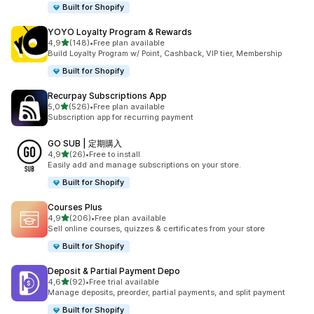
Built for Shopify
YOYO Loyalty Program & Rewards
z 5 hvězd
4,9
(148)
•
Free plan available
Celkový počet recenzí: 148
Build Loyalty Program w/ Point, Cashback, VIP tier, Membership
Built for Shopify
Recurpay Subscriptions App
z 5 hvězd
5,0
(526)
•
Free plan available
Celkový počet recenzí: 526
Subscription app for recurring payment
GO SUB | 定期購入
z 5 hvězd
4,9
(26)
•
Free to install
Celkový počet recenzí: 26
Easily add and manage subscriptions on your store.
Built for Shopify
Courses Plus
z 5 hvězd
4,9
(206)
•
Free plan available
Celkový počet recenzí: 206
Sell online courses, quizzes & certificates from your store
Built for Shopify
Deposit & Partial Payment Depo
z 5 hvězd
4,6
(92)
•
Free trial available
Celkový počet recenzí: 92
Manage deposits, preorder, partial payments, and split payment
Built for Shopify