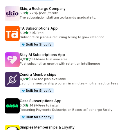
Skio, a Recharge Company
z 5 hvězd
5,0
(226)
•
$599/month
Celkový počet recenzí: 226
The subscription platform top brands graduate to.
TA Subscriptions App
z 5 hvězd
5,0
(39)
•
Free
Celkový počet recenzí: 39
Subscription plans & recurring billing to grow retention
Built for Shopify
Stay AI Subscriptions App
z 5 hvězd
4,9
(134)
•
Free trial available
Celkový počet recenzí: 134
Fuel subscription growth with retention intelligence
Zendra Memberships
z 5 hvězd
4,9
(14)
•
Free plan available
Celkový počet recenzí: 14
Launch a membership program in minutes - no transaction fees
Built for Shopify
Casa Subscriptions App
z 5 hvězd
5,0
(149)
•
Free to install
Celkový počet recenzí: 149
Recurring Payments Subscription Boxes to Recharge Boldly
Built for Shopify
Simplee Memberships & Loyalty