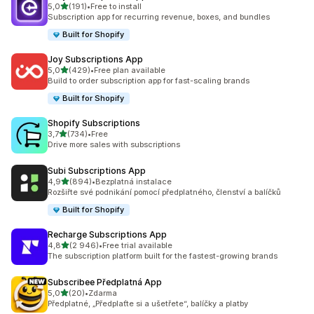
z 5 hvězd
5,0
(191)
•
Free to install
Celkový počet recenzí: 191
Subscription app for recurring revenue, boxes, and bundles
Built for Shopify
Joy Subscriptions App
z 5 hvězd
5,0
(429)
•
Free plan available
Celkový počet recenzí: 429
Build to order subscription app for fast-scaling brands
Built for Shopify
Shopify Subscriptions
z 5 hvězd
3,7
(734)
•
Free
Celkový počet recenzí: 734
Drive more sales with subscriptions
Subi Subscriptions App
z 5 hvězd
4,9
(894)
•
Bezplatná instalace
Celkový počet recenzí: 894
Rozšiřte své podnikání pomocí předplatného, členství a balíčků
Built for Shopify
Recharge Subscriptions App
z 5 hvězd
4,8
(2 946)
•
Free trial available
Celkový počet recenzí: 2946
The subscription platform built for the fastest-growing brands
Subscribee Předplatná App
z 5 hvězd
5,0
(20)
•
Zdarma
Celkový počet recenzí: 20
Předplatné, „Předplaťte si a ušetřete“, balíčky a platby