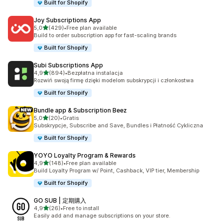
Built for Shopify
Joy Subscriptions App
na 5 gwiazdek
5,0
(429)
•
Free plan available
Łączna liczba recenzji: 429
Build to order subscription app for fast-scaling brands
Built for Shopify
Subi Subscriptions App
na 5 gwiazdek
4,9
(894)
•
Bezpłatna instalacja
Łączna liczba recenzji: 894
Rozwiń swoją firmę dzięki modelom subskrypcji i członkostwa
Built for Shopify
Bundle app & Subscription Beez
na 5 gwiazdek
5,0
(20)
•
Gratis
Łączna liczba recenzji: 20
Subskrypcje, Subscribe and Save, Bundles i Płatność Cykliczna
Built for Shopify
YOYO Loyalty Program & Rewards
na 5 gwiazdek
4,9
(148)
•
Free plan available
Łączna liczba recenzji: 148
Build Loyalty Program w/ Point, Cashback, VIP tier, Membership
Built for Shopify
GO SUB | 定期購入
na 5 gwiazdek
4,9
(26)
•
Free to install
Łączna liczba recenzji: 26
Easily add and manage subscriptions on your store.