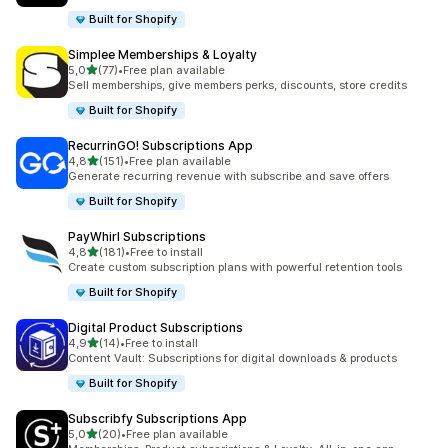
Built for Shopify
Simplee Memberships & Loyalty
na 5 gwiazdek
5,0
(77)
•
Free plan available
Łączna liczba recenzji: 77
Sell memberships, give members perks, discounts, store credits
Built for Shopify
RecurrinGO! Subscriptions App
na 5 gwiazdek
4,8
(151)
•
Free plan available
Łączna liczba recenzji: 151
Generate recurring revenue with subscribe and save offers
Built for Shopify
PayWhirl Subscriptions
na 5 gwiazdek
4,8
(181)
•
Free to install
Łączna liczba recenzji: 181
Create custom subscription plans with powerful retention tools
Built for Shopify
Digital Product Subscriptions
na 5 gwiazdek
4,9
(14)
•
Free to install
Łączna liczba recenzji: 14
Content Vault: Subscriptions for digital downloads & products
Built for Shopify
Subscribfy Subscriptions App
na 5 gwiazdek
5,0
(20)
•
Free plan available
Łączna liczba recenzji: 20