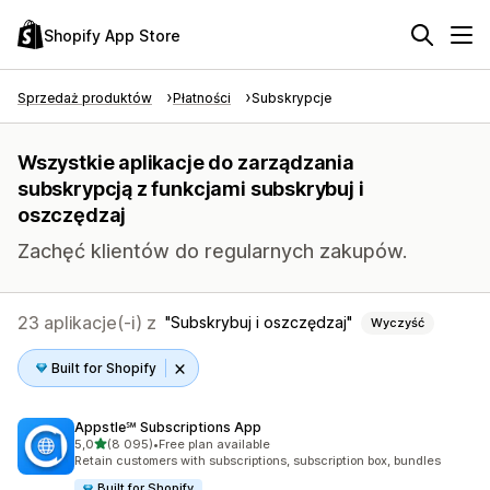
Shopify App Store
Sprzedaż produktów
Płatności
Subskrypcje
Wszystkie aplikacje do zarządzania
subskrypcją z funkcjami subskrybuj i
oszczędzaj
Zachęć klientów do regularnych zakupów.
23 aplikacje(-i) z
Subskrybuj i oszczędzaj
Wyczyść
Built for Shopify
Appstle℠ Subscriptions App
na 5 gwiazdek
5,0
(8 095)
•
Free plan available
Łączna liczba recenzji: 8095
Retain customers with subscriptions, subscription box, bundles
Built for Shopify