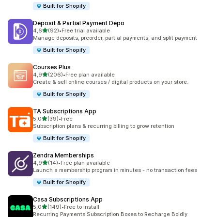
Built for Shopify
Deposit & Partial Payment Depo
na 5 gwiazdek
4,6
(92)
•
Free trial available
Łączna liczba recenzji: 92
Manage deposits, preorder, partial payments, and split payment
Built for Shopify
Courses Plus
na 5 gwiazdek
4,9
(206)
•
Free plan available
Łączna liczba recenzji: 206
Create & sell online courses / digital products on your store.
Built for Shopify
TA Subscriptions App
na 5 gwiazdek
5,0
(39)
•
Free
Łączna liczba recenzji: 39
Subscription plans & recurring billing to grow retention
Built for Shopify
Zendra Memberships
na 5 gwiazdek
4,9
(14)
•
Free plan available
Łączna liczba recenzji: 14
Launch a membership program in minutes - no transaction fees
Built for Shopify
Casa Subscriptions App
na 5 gwiazdek
5,0
(149)
•
Free to install
Łączna liczba recenzji: 149
Recurring Payments Subscription Boxes to Recharge Boldly