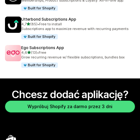
Memberships, Product subscriptions & Loyalty. All-in-one app.
Built for Shopify
Utterbond Subscriptions App
na 5 gwiazdek
4,7
(85)
•
Free to install
Łączna liczba recenzji: 85
Subscriptions app to maximize revenue with recurring payments
Built for Shopify
Ego Subscriptions App
na 5 gwiazdek
4,6
(13)
•
Free
Łączna liczba recenzji: 13
Grow recurring revenue w/ flexible subscriptions, bundles box
Built for Shopify
Chcesz dodać aplikację?
Wypróbuj Shopify za darmo przez 3 dni