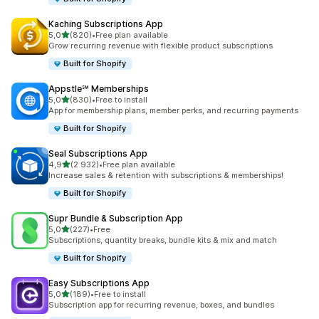
Kaching Subscriptions App
na 5 gwiazdek
5,0
(820)
•
Free plan available
Łączna liczba recenzji: 820
Grow recurring revenue with flexible product subscriptions
Built for Shopify
Appstle℠ Memberships
na 5 gwiazdek
5,0
(830)
•
Free to install
Łączna liczba recenzji: 830
App for membership plans, member perks, and recurring payments
Built for Shopify
Seal Subscriptions App
na 5 gwiazdek
4,9
(2 932)
•
Free plan available
Łączna liczba recenzji: 2932
Increase sales & retention with subscriptions & memberships!
Built for Shopify
Supr Bundle & Subscription App
na 5 gwiazdek
5,0
(227)
•
Free
Łączna liczba recenzji: 227
Subscriptions, quantity breaks, bundle kits & mix and match
Built for Shopify
Easy Subscriptions App
na 5 gwiazdek
5,0
(189)
•
Free to install
Łączna liczba recenzji: 189
Subscription app for recurring revenue, boxes, and bundles