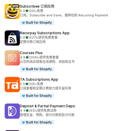
Subscribee 订阅应用
星（满分 5 星）
5.0
(20)
•
免费
总共 20 条评论
订阅、Subscribe and Save、捆绑包和 Recurring Payment
Built for Shopify
Recurpay Subscriptions App
星（满分 5 星）
5.0
(527)
•
提供免费套餐
总共 527 条评论
定期付款订阅应用
Courses Plus
星（满分 5 星）
4.9
(206)
•
提供免费套餐
总共 206 条评论
从您的商店销售在线课程、测验和证书
Built for Shopify
TA Subscriptions App
星（满分 5 星）
5.0
(39)
•
免费
总共 39 条评论
订阅套餐和定期计费助力提升留存率
Built for Shopify
Deposit & Partial Payment Depo
星（满分 5 星）
4.4
(93)
•
提供免费试用
总共 93 条评论
管理定金、预购、部分付款和拆分付款
Built for Shopify