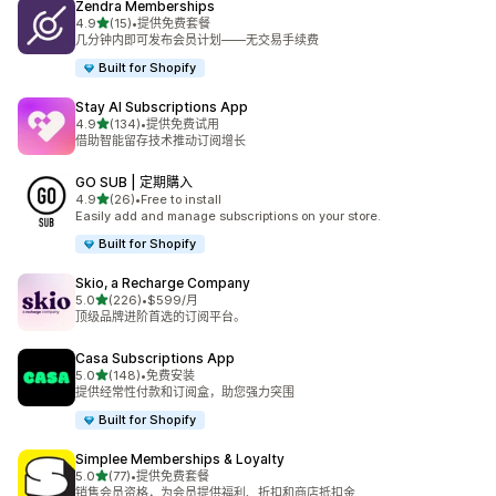
Zendra Memberships
星（满分 5 星）
4.9
(15)
•
提供免费套餐
总共 15 条评论
几分钟内即可发布会员计划——无交易手续费
Built for Shopify
Stay AI Subscriptions App
星（满分 5 星）
4.9
(134)
•
提供免费试用
总共 134 条评论
借助智能留存技术推动订阅增长
GO SUB | 定期購入
星（满分 5 星）
4.9
(26)
•
Free to install
总共 26 条评论
Easily add and manage subscriptions on your store.
Built for Shopify
Skio, a Recharge Company
星（满分 5 星）
5.0
(226)
•
$599/月
总共 226 条评论
顶级品牌进阶首选的订阅平台。
Casa Subscriptions App
星（满分 5 星）
5.0
(148)
•
免费安装
总共 148 条评论
提供经常性付款和订阅盒，助您强力突围
Built for Shopify
Simplee Memberships & Loyalty
星（满分 5 星）
5.0
(77)
•
提供免费套餐
总共 77 条评论
销售会员资格，为会员提供福利、折扣和商店抵扣金