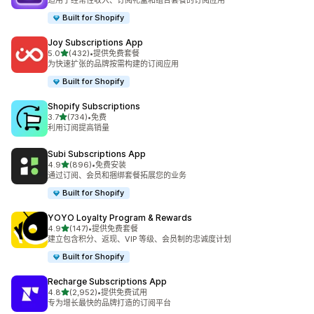
适用于经常性收入、订阅礼盒和组合套餐的订阅应用
Built for Shopify
Joy Subscriptions App
星（满分 5 星）
5.0
(432)
•
提供免费套餐
总共 432 条评论
为快速扩张的品牌按需构建的订阅应用
Built for Shopify
Shopify Subscriptions
星（满分 5 星）
3.7
(734)
•
免费
总共 734 条评论
利用订阅提高销量
Subi Subscriptions App
星（满分 5 星）
4.9
(896)
•
免费安装
总共 896 条评论
通过订阅、会员和捆绑套餐拓展您的业务
Built for Shopify
YOYO Loyalty Program & Rewards
星（满分 5 星）
4.9
(147)
•
提供免费套餐
总共 147 条评论
建立包含积分、返现、VIP 等级、会员制的忠诚度计划
Built for Shopify
Recharge Subscriptions App
星（满分 5 星）
4.8
(2,952)
•
提供免费试用
总共 2952 条评论
专为增长最快的品牌打造的订阅平台