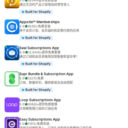
星（满分 5 星）
5.0
(834)
•
提供免费套餐
总共 834 条评论
通过灵活的产品订阅增加经常性收入
Built for Shopify
Appstle℠ Memberships
星（满分 5 星）
5.0
(835)
•
免费安装
总共 835 条评论
用于会员计划、会员福利和定期付款的应用
Built for Shopify
Seal Subscriptions App
星（满分 5 星）
4.9
(2,944)
•
提供免费套餐
总共 2944 条评论
通过订阅和会员资格增加销售额和留存率！
Built for Shopify
Supr Bundle & Subscription App
星（满分 5 星）
5.0
(227)
•
免费
总共 227 条评论
订阅、数量折扣、捆绑套装及自由搭配
Built for Shopify
Loop Subscriptions App
星（满分 5 星）
5.0
(686)
•
提供免费套餐
总共 686 条评论
大规模管理订阅的订阅应用
Easy Subscriptions App
星（满分 5 星）
5.0
(191)
•
免费安装
总共 191 条评论