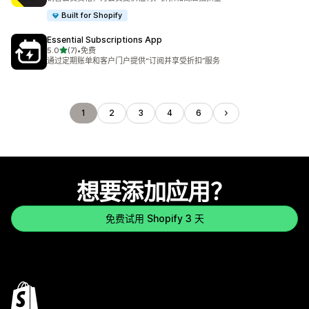
Built for Shopify
Essential Subscriptions App
星（满分 5 星）
5.0
(7)
•
免费
总共 7 条评论
通过定期账单和客户门户提供“订阅并享受折扣”服务
1
2
3
4
6
想要添加应用？
免费试用 Shopify 3 天