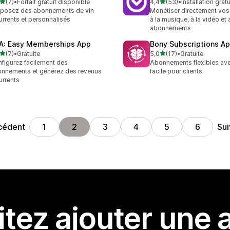
étoile(s) sur 5
étoile(s) sur 5
(7)
•
Forfait gratuit disponible
4,4
(53)
•
Installation gratu
vis au total
53 avis au total
posez des abonnements de vin
Monétiser directement vos
urrents et personnalisés
à la musique, à la vidéo et
abonnements
A: Easy Memberships App
Bony Subscriptions A
étoile(s) sur 5
étoile(s) sur 5
(7)
•
Gratuite
5,0
(17)
•
Gratuite
vis au total
17 avis au total
figurez facilement des
Abonnements flexibles ave
nnements et générez des revenus
facile pour clients
urrents
cédent
Sui
1
2
3
4
5
6
tez ajouter une a