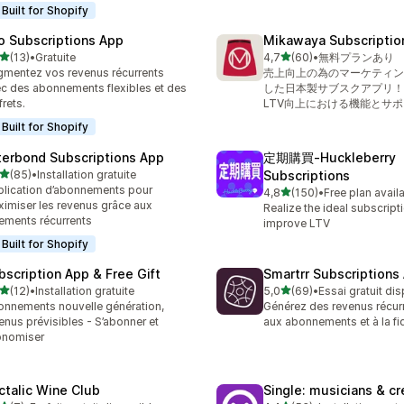
Built for Shopify
o Subscriptions App
Mikawaya Subscriptio
étoile(s) sur 5
étoile(s) sur 5
(13)
•
Gratuite
4,7
(60)
•
無料プランあり
avis au total
60 avis au total
mentez vos revenus récurrents
売上向上の為のマーケティン
c des abonnements flexibles et des
した日本製サブスクアプリ！
frets.
LTV向上における機能とサ
Built for Shopify
terbond Subscriptions App
定期購買‑Huckleberry
étoile(s) sur 5
(85)
•
Installation gratuite
Subscriptions
avis au total
lication d’abonnements pour
étoile(s) sur 5
4,8
(150)
•
Free plan avail
150 avis au total
imiser les revenus grâce aux
Realize the ideal subscript
ements récurrents
improve LTV
Built for Shopify
bscription App & Free Gift
Smartrr Subscriptions
étoile(s) sur 5
étoile(s) sur 5
(12)
•
Installation gratuite
5,0
(69)
•
Essai gratuit di
avis au total
69 avis au total
nnements nouvelle génération,
Générez des revenus récur
enus prévisibles - S’abonner et
aux abonnements et à la fid
onomiser
ctalic Wine Club
Single: musicians & cr