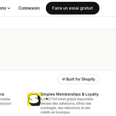
ions
Connexion
Faire un essai gratuit
Built for Shopify
ons
Simplee Memberships & Loyalty
étoile(s) sur 5
ponible
5,0
(77)
•
Forfait gratuit disponible
77 avis au total
isé pour
Vendez des adhésions, offrez des
avantages, des réductions et des
crédits en boutique.