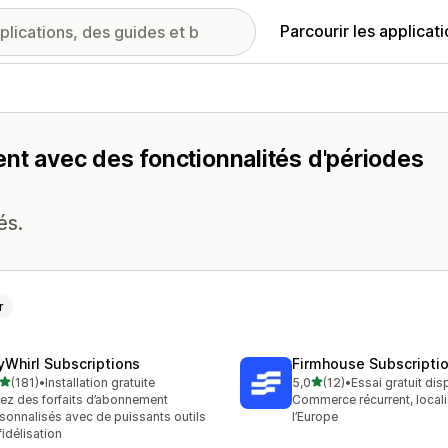
Parcourir les applicat
nt avec des fonctionnalités d'périodes
és.
r
yWhirl Subscriptions
Firmhouse Subscripti
étoile(s) sur 5
étoile(s) sur 5
(181)
•
Installation gratuite
5,0
(12)
•
Essai gratuit dis
 avis au total
12 avis au total
ez des forfaits d’abonnement
Commerce récurrent, local
sonnalisés avec de puissants outils
l’Europe
fidélisation