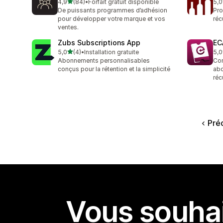
étoile(s) sur 5
4,9
(84)
•
Forfait gratuit disponible
5,0
84 avis au total
7 a
De puissants programmes d’adhésion
Pro
pour développer votre marque et vos
réc
ventes.
Zubs Subscriptions App
EC
étoile(s) sur 5
5,0
(4)
•
Installation gratuite
5,0
4 avis au total
7 a
Abonnements personnalisables
Con
conçus pour la rétention et la simplicité
abo
réc
Pré
Vous souhai