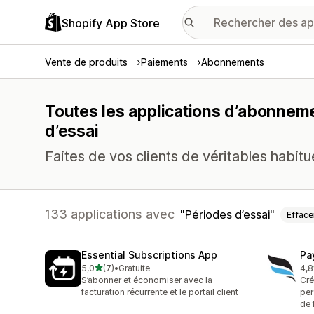
Shopify App Store
Vente de produits
Paiements
Abonnements
Toutes les applications d’abonneme
d’essai
Faites de vos clients de véritables habitu
133 applications avec
Périodes d’essai
Efface
Essential Subscriptions App
Pa
étoile(s) sur 5
5,0
(7)
•
Gratuite
4,8
7 avis au total
181
S’abonner et économiser avec la
Cré
facturation récurrente et le portail client
per
de 