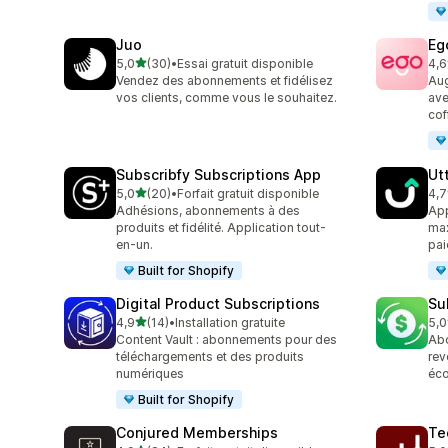
Juo
Eg
étoile(s) sur 5
5,0
(30)
•
Essai gratuit disponible
4,6
30 avis au total
13 
Vendez des abonnements et fidélisez
Aug
vos clients, comme vous le souhaitez.
ave
cof
Subscribfy Subscriptions App
Ut
étoile(s) sur 5
5,0
(20)
•
Forfait gratuit disponible
4,7
20 avis au total
85 
Adhésions, abonnements à des
App
produits et fidélité. Application tout-
max
en-un.
pai
Built for Shopify
Digital Product Subscriptions
Su
étoile(s) sur 5
4,9
(14)
•
Installation gratuite
5,0
14 avis au total
12 
Content Vault : abonnements pour des
Abo
téléchargements et des produits
rev
numériques
éc
Built for Shopify
Conjured Memberships
Te