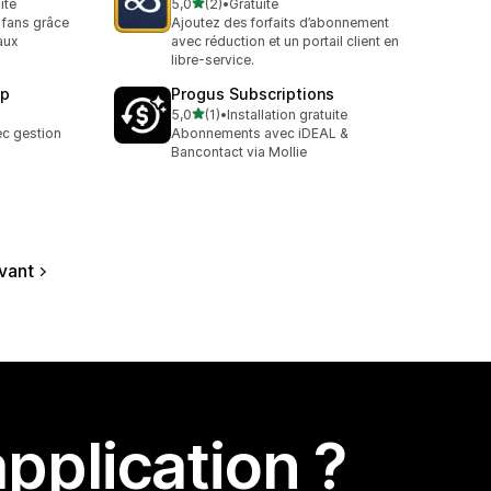
étoile(s) sur 5
ite
5,0
(2)
•
Gratuite
2 avis au total
 fans grâce
Ajoutez des forfaits d’abonnement
 aux
avec réduction et un portail client en
libre-service.
pp
Progus Subscriptions
étoile(s) sur 5
5,0
(1)
•
Installation gratuite
1 avis au total
c gestion
Abonnements avec iDEAL &
Bancontact via Mollie
vant
pplication ?