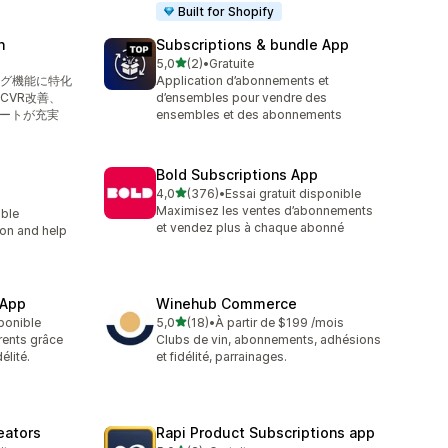
Built for Shopify
n
Subscriptions & bundle App
étoile(s) sur 5
5,0
(2)
•
Gratuite
2 avis au total
グ機能に特化
Application d’abonnements et
CVR改善、
d’ensembles pour vendre des
ポートが充実
ensembles et des abonnements
Bold Subscriptions App
étoile(s) sur 5
4,0
(376)
•
Essai gratuit disponible
376 avis au total
Maximisez les ventes d’abonnements
able
et vendez plus à chaque abonné
ion and help
 App
Winehub Commerce
étoile(s) sur 5
sponible
5,0
(18)
•
À partir de $199 /mois
18 avis au total
rents grâce
Clubs de vin, abonnements, adhésions
élité.
et fidélité, parrainages.
eators
Rapi Product Subscriptions app