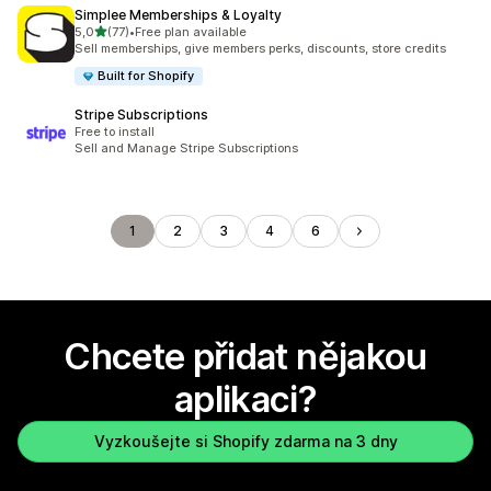
Simplee Memberships & Loyalty
z 5 hvězd
5,0
(77)
•
Free plan available
Celkový počet recenzí: 77
Sell memberships, give members perks, discounts, store credits
Built for Shopify
Stripe Subscriptions
Free to install
Sell and Manage Stripe Subscriptions
1
2
3
4
6
Chcete přidat nějakou
aplikaci?
Vyzkoušejte si Shopify zdarma na 3 dny