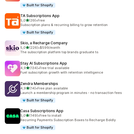
Built for Shopify
TA Subscriptions App
z 5 hvězd
5,0
(39)
•
Free
Celkový počet recenzí: 39
Subscription plans & recurring billing to grow retention
Built for Shopify
Skio, a Recharge Company
z 5 hvězd
5,0
(226)
•
$599/month
Celkový počet recenzí: 226
The subscription platform top brands graduate to.
Stay AI Subscriptions App
z 5 hvězd
4,9
(134)
•
Free trial available
Celkový počet recenzí: 134
Fuel subscription growth with retention intelligence
Zendra Memberships
z 5 hvězd
4,9
(14)
•
Free plan available
Celkový počet recenzí: 14
Launch a membership program in minutes - no transaction fees
Built for Shopify
Casa Subscriptions App
z 5 hvězd
5,0
(149)
•
Free to install
Celkový počet recenzí: 149
Recurring Payments Subscription Boxes to Recharge Boldly
Built for Shopify