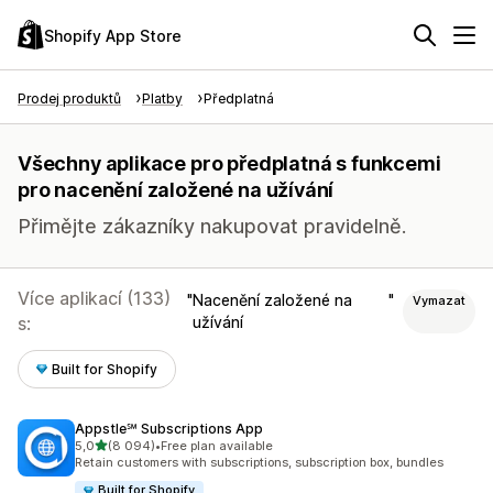
Shopify App Store
Prodej produktů
Platby
Předplatná
Všechny aplikace pro předplatná s funkcemi
pro nacenění založené na užívání
Přimějte zákazníky nakupovat pravidelně.
Více aplikací (133)
Nacenění založené na
Vymazat
s:
užívání
Built for Shopify
Appstle℠ Subscriptions App
z 5 hvězd
5,0
(8 094)
•
Free plan available
Celkový počet recenzí: 8094
Retain customers with subscriptions, subscription box, bundles
Built for Shopify