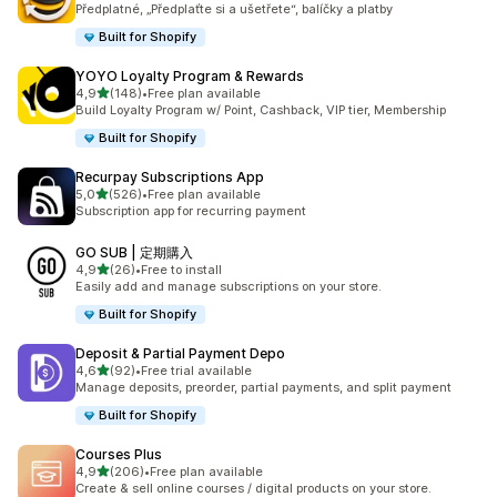
Předplatné, „Předplaťte si a ušetřete“, balíčky a platby
Built for Shopify
YOYO Loyalty Program & Rewards
z 5 hvězd
4,9
(148)
•
Free plan available
Celkový počet recenzí: 148
Build Loyalty Program w/ Point, Cashback, VIP tier, Membership
Built for Shopify
Recurpay Subscriptions App
z 5 hvězd
5,0
(526)
•
Free plan available
Celkový počet recenzí: 526
Subscription app for recurring payment
GO SUB | 定期購入
z 5 hvězd
4,9
(26)
•
Free to install
Celkový počet recenzí: 26
Easily add and manage subscriptions on your store.
Built for Shopify
Deposit & Partial Payment Depo
z 5 hvězd
4,6
(92)
•
Free trial available
Celkový počet recenzí: 92
Manage deposits, preorder, partial payments, and split payment
Built for Shopify
Courses Plus
z 5 hvězd
4,9
(206)
•
Free plan available
Celkový počet recenzí: 206
Create & sell online courses / digital products on your store.