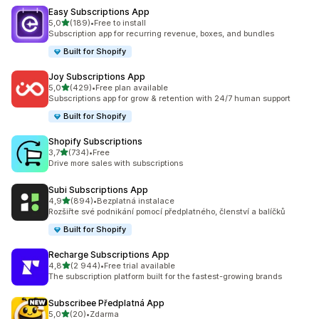
Easy Subscriptions App
z 5 hvězd
5,0
(189)
•
Free to install
Celkový počet recenzí: 189
Subscription app for recurring revenue, boxes, and bundles
Built for Shopify
Joy Subscriptions App
z 5 hvězd
5,0
(429)
•
Free plan available
Celkový počet recenzí: 429
Subscriptions app for grow & retention with 24/7 human support
Built for Shopify
Shopify Subscriptions
z 5 hvězd
3,7
(734)
•
Free
Celkový počet recenzí: 734
Drive more sales with subscriptions
Subi Subscriptions App
z 5 hvězd
4,9
(894)
•
Bezplatná instalace
Celkový počet recenzí: 894
Rozšiřte své podnikání pomocí předplatného, členství a balíčků
Built for Shopify
Recharge Subscriptions App
z 5 hvězd
4,8
(2 944)
•
Free trial available
Celkový počet recenzí: 2944
The subscription platform built for the fastest-growing brands
Subscribee Předplatná App
z 5 hvězd
5,0
(20)
•
Zdarma
Celkový počet recenzí: 20