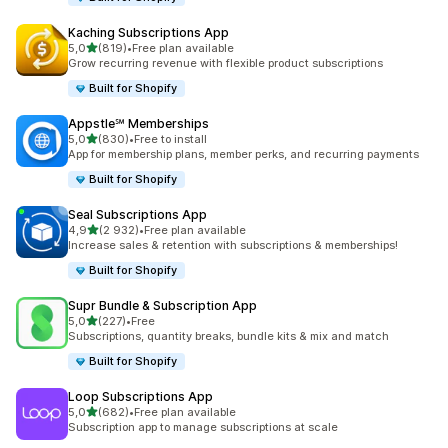
Kaching Subscriptions App
z 5 hvězd
5,0
(819)
•
Free plan available
Celkový počet recenzí: 819
Grow recurring revenue with flexible product subscriptions
Built for Shopify
Appstle℠ Memberships
z 5 hvězd
5,0
(830)
•
Free to install
Celkový počet recenzí: 830
App for membership plans, member perks, and recurring payments
Built for Shopify
Seal Subscriptions App
z 5 hvězd
4,9
(2 932)
•
Free plan available
Celkový počet recenzí: 2932
Increase sales & retention with subscriptions & memberships!
Built for Shopify
Supr Bundle & Subscription App
z 5 hvězd
5,0
(227)
•
Free
Celkový počet recenzí: 227
Subscriptions, quantity breaks, bundle kits & mix and match
Built for Shopify
Loop Subscriptions App
z 5 hvězd
5,0
(682)
•
Free plan available
Celkový počet recenzí: 682
Subscription app to manage subscriptions at scale