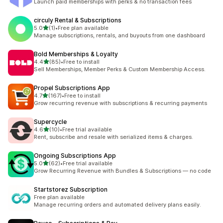
Launch paid memberships with perks & no transaction fees
circuly Rental & Subscriptions
별 5개 중
5.0
(1)
•
Free plan available
총 리뷰 1개
Manage subscriptions, rentals, and buyouts from one dashboard
Bold Memberships & Loyalty
별 5개 중
4.4
(85)
•
Free to install
총 리뷰 85개
Sell Memberships, Member Perks & Custom Membership Access.
Propel Subscriptions App
별 5개 중
4.7
(167)
•
Free to install
총 리뷰 167개
Grow recurring revenue with subscriptions & recurring payments
Supercycle
별 5개 중
4.6
(10)
•
Free trial available
총 리뷰 10개
Rent, subscribe and resale with serialized items & charges.
Ongoing Subscriptions App
별 5개 중
5.0
(62)
•
Free trial available
총 리뷰 62개
Grow Recurring Revenue with Bundles & Subscriptions — no code
Startstorez Subscription
Free plan available
Manage recurring orders and automated delivery plans easily.