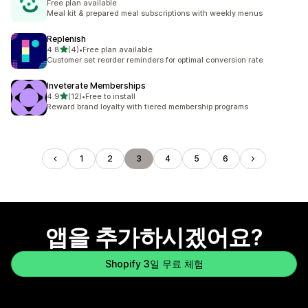
Free plan available
Meal kit & prepared meal subscriptions with weekly menus
Replenish
별 5개 중
4.8
(4)
•
Free plan available
총 리뷰 4개
Customer set reorder reminders for optimal conversion rate
Inveterate Memberships
별 5개 중
4.9
(12)
•
Free to install
총 리뷰 12개
Reward brand loyalty with tiered membership programs
1
2
3
4
5
6
앱을 추가하시겠어요?
Shopify 3일 무료 체험