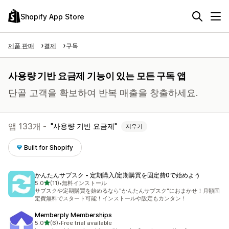
Shopify App Store
제품 판매
결제
구독
사용량 기반 요금제 기능이 있는 모든 구독 앱
단골 고객을 확보하여 반복 매출을 창출하세요.
앱 133개 -
사용량 기반 요금제
지우기
Built for Shopify
かんたんサブスク ‑ 定期購入/定期購買を固定費0で始めよう
별 5개 중
5.0
(11)
•
無料インストール
총 리뷰 11개
サブスクや定期購買を始めるなら"かんたんサブスク"におまかせ！月額固
定費無料でスタート可能！インストールや設定もカンタン！
Memberply Memberships
별 5개 중
5.0
(6)
•
Free trial available
총 리뷰 6개