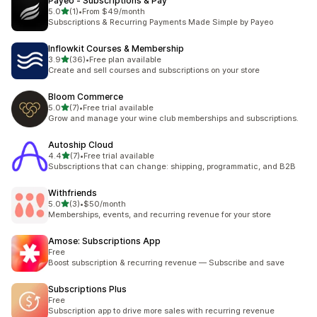
Payeo ‑ Subscriptions & Pay
별 5개 중
5.0
(1)
•
From $49/month
총 리뷰 1개
Subscriptions & Recurring Payments Made Simple by Payeo
Inflowkit Courses & Membership
별 5개 중
3.9
(36)
•
Free plan available
총 리뷰 36개
Create and sell courses and subscriptions on your store
Bloom Commerce
별 5개 중
5.0
(7)
•
Free trial available
총 리뷰 7개
Grow and manage your wine club memberships and subscriptions.
Autoship Cloud
별 5개 중
4.4
(7)
•
Free trial available
총 리뷰 7개
Subscriptions that can change: shipping, programmatic, and B2B
Withfriends
별 5개 중
5.0
(3)
•
$50/month
총 리뷰 3개
Memberships, events, and recurring revenue for your store
Amose: Subscriptions App
Free
Boost subscription & recurring revenue — Subscribe and save
Subscriptions Plus
Free
Subscription app to drive more sales with recurring revenue