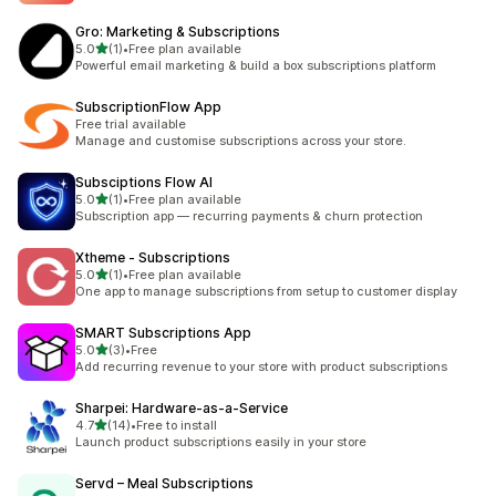
Gro: Marketing & Subscriptions
별 5개 중
5.0
(1)
•
Free plan available
총 리뷰 1개
Powerful email marketing & build a box subscriptions platform
SubscriptionFlow App
Free trial available
Manage and customise subscriptions across your store.
Subsciptions Flow AI
별 5개 중
5.0
(1)
•
Free plan available
총 리뷰 1개
Subscription app — recurring payments & churn protection
Xtheme ‑ Subscriptions
별 5개 중
5.0
(1)
•
Free plan available
총 리뷰 1개
One app to manage subscriptions from setup to customer display
SMART Subscriptions App
별 5개 중
5.0
(3)
•
Free
총 리뷰 3개
Add recurring revenue to your store with product subscriptions
Sharpei: Hardware‑as‑a‑Service
별 5개 중
4.7
(14)
•
Free to install
총 리뷰 14개
Launch product subscriptions easily in your store
Servd – Meal Subscriptions