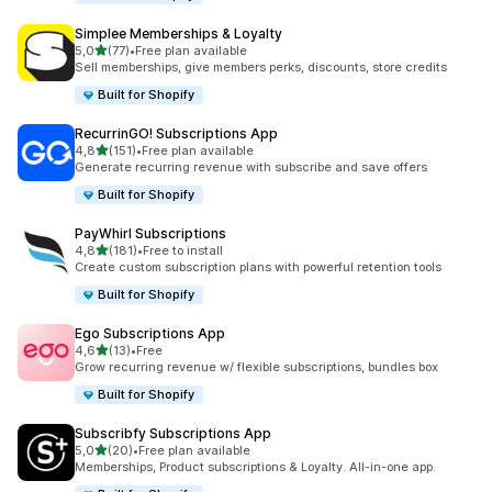
Simplee Memberships & Loyalty
av 5 stjerner
5,0
(77)
•
Free plan available
Totalt 77 omtaler
Sell memberships, give members perks, discounts, store credits
Built for Shopify
RecurrinGO! Subscriptions App
av 5 stjerner
4,8
(151)
•
Free plan available
Totalt 151 omtaler
Generate recurring revenue with subscribe and save offers
Built for Shopify
PayWhirl Subscriptions
av 5 stjerner
4,8
(181)
•
Free to install
Totalt 181 omtaler
Create custom subscription plans with powerful retention tools
Built for Shopify
Ego Subscriptions App
av 5 stjerner
4,6
(13)
•
Free
Totalt 13 omtaler
Grow recurring revenue w/ flexible subscriptions, bundles box
Built for Shopify
Subscribfy Subscriptions App
av 5 stjerner
5,0
(20)
•
Free plan available
Totalt 20 omtaler
Memberships, Product subscriptions & Loyalty. All-in-one app.