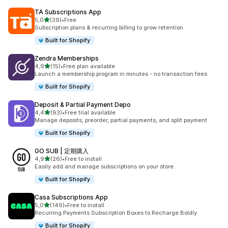
TA Subscriptions App
av 5 stjerner
5,0
(39)
•
Free
Totalt 39 omtaler
Subscription plans & recurring billing to grow retention
Built for Shopify
Zendra Memberships
av 5 stjerner
4,9
(15)
•
Free plan available
Totalt 15 omtaler
Launch a membership program in minutes - no transaction fees
Built for Shopify
Deposit & Partial Payment Depo
av 5 stjerner
4,4
(93)
•
Free trial available
Totalt 93 omtaler
Manage deposits, preorder, partial payments, and split payment
Built for Shopify
GO SUB | 定期購入
av 5 stjerner
4,9
(26)
•
Free to install
Totalt 26 omtaler
Easily add and manage subscriptions on your store.
Built for Shopify
Casa Subscriptions App
av 5 stjerner
5,0
(149)
•
Free to install
Totalt 149 omtaler
Recurring Payments Subscription Boxes to Recharge Boldly
Built for Shopify