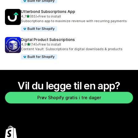
Built for Shopify
Utterbond Subscriptions App
av 5 stjerner
4,7
(85)
•
Free to install
Totalt 85 omtaler
Subscriptions app to maximize revenue with recurring payments
Built for Shopify
Digital Product Subscriptions
av 5 stjerner
4,9
(14)
•
Free to install
Totalt 14 omtaler
Content Vault: Subscriptions for digital downloads & products
Built for Shopify
Vil du legge til en app?
Prøv Shopify gratis i tre dager