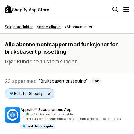
Shopify App Store
Selge produkter
Innbetalinger
Abonnementer
Alle abonnementsapper med funksjoner for
bruksbasert prissetting
Gjør kundene til stamkunder.
23 apper med
Bruksbasert prissetting
Tøm
Built for Shopify
Appstle℠ Subscriptions App
av 5 stjerner
5,0
(8 138)
•
Free plan available
Totalt 8138 omtaler
Retain customers with subscriptions, subscription box, bundles
Built for Shopify