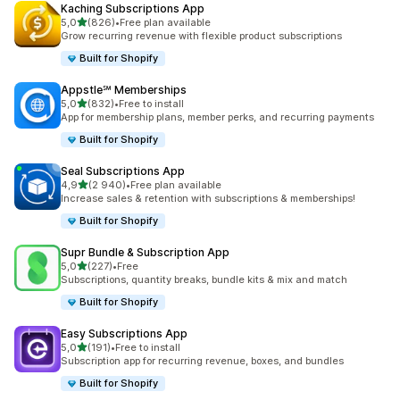
Kaching Subscriptions App
av 5 stjerner
5,0
(826)
•
Free plan available
Totalt 826 omtaler
Grow recurring revenue with flexible product subscriptions
Built for Shopify
Appstle℠ Memberships
av 5 stjerner
5,0
(832)
•
Free to install
Totalt 832 omtaler
App for membership plans, member perks, and recurring payments
Built for Shopify
Seal Subscriptions App
av 5 stjerner
4,9
(2 940)
•
Free plan available
Totalt 2940 omtaler
Increase sales & retention with subscriptions & memberships!
Built for Shopify
Supr Bundle & Subscription App
av 5 stjerner
5,0
(227)
•
Free
Totalt 227 omtaler
Subscriptions, quantity breaks, bundle kits & mix and match
Built for Shopify
Easy Subscriptions App
av 5 stjerner
5,0
(191)
•
Free to install
Totalt 191 omtaler
Subscription app for recurring revenue, boxes, and bundles
Built for Shopify