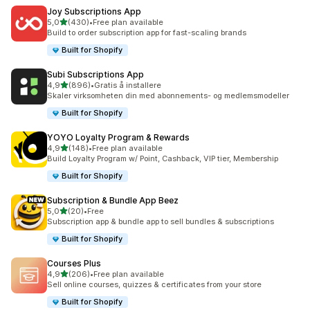
Joy Subscriptions App
av 5 stjerner
5,0
(430)
•
Free plan available
Totalt 430 omtaler
Build to order subscription app for fast-scaling brands
Built for Shopify
Subi Subscriptions App
av 5 stjerner
4,9
(896)
•
Gratis å installere
Totalt 896 omtaler
Skaler virksomheten din med abonnements- og medlemsmodeller
Built for Shopify
YOYO Loyalty Program & Rewards
av 5 stjerner
4,9
(148)
•
Free plan available
Totalt 148 omtaler
Build Loyalty Program w/ Point, Cashback, VIP tier, Membership
Built for Shopify
Subscription & Bundle App Beez
av 5 stjerner
5,0
(20)
•
Free
Totalt 20 omtaler
Subscription app & bundle app to sell bundles & subscriptions
Built for Shopify
Courses Plus
av 5 stjerner
4,9
(206)
•
Free plan available
Totalt 206 omtaler
Sell online courses, quizzes & certificates from your store
Built for Shopify