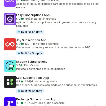
de 5 estrellas
5.0
(682)
•
Plan gratis disponible
682 reseñas en total
Aplicación de suscripciones para gestionar suscripciones a gran
escala
Easy Subscriptions App
de 5 estrellas
5.0
(189)
•
Instalación gratuita
189 reseñas en total
Aplicación de suscripciones para ingresos recurrentes, cajas y
paquetes
Built for Shopify
Joy Subscription App
de 5 estrellas
5.0
(429)
•
Plan gratis disponible
429 reseñas en total
Crece suscripciones y retención con soporte humano 24/7
Built for Shopify
Shopify Subscriptions
de 5 estrellas
3.7
(734)
•
Gratis
734 reseñas en total
Impulsa más ventas con suscripciones
Subi Subscriptions App
de 5 estrellas
4.9
(894)
•
Instalación gratuita
894 reseñas en total
Haz crecer tu negocio con modelos de suscripción y membresía
Built for Shopify
Recharge Subscriptions App
de 5 estrellas
4.8
(2,945)
•
Prueba gratis disponible
2945 reseñas en total