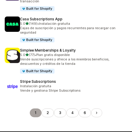
transacción
Built for Shopify
Casa Subscriptions App
de 5 estrellas
5.0
(149)
•
Instalación gratuita
149 reseñas en total
Cajas de suscripción y pagos recurrentes para recargar con
seguridad
Built for Shopify
Simplee Memberships & Loyalty
de 5 estrellas
5.0
(77)
•
Plan gratis disponible
77 reseñas en total
Vende suscripciones y ofrece a los miembros beneficios,
descuentos y créditos de la tienda
Built for Shopify
Stripe Subscriptions
Instalación gratuita
Vende y gestiona Stripe Subscriptions
1
2
3
4
6