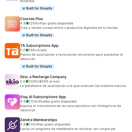
divididos
Built for Shopify
Courses Plus
de 5 estrellas
4.9
(206)
•
Plan gratis disponible
206 reseñas en total
Crea y vende cursos online o productos digitales en tu tienda.
Built for Shopify
TA Subscriptions App
de 5 estrellas
5.0
(39)
•
Gratis
39 reseñas en total
Planes de suscripción y facturación recurrente para aumentar la
retención
Built for Shopify
Skio, a Recharge Company
de 5 estrellas
5.0
(226)
•
$599 al mes
226 reseñas en total
La plataforma de suscripción a la que avanzan las mejores marcas.
Stay AI Subscriptions App
de 5 estrellas
4.9
(134)
•
Prueba gratis disponible
134 reseñas en total
Impulsa el crecimiento de las suscripciones con inteligencia de
retención
Zendra Memberships
de 5 estrellas
4.9
(14)
•
Plan gratis disponible
14 reseñas en total
Lanza un programa de membresía en minutos: sin cargos por