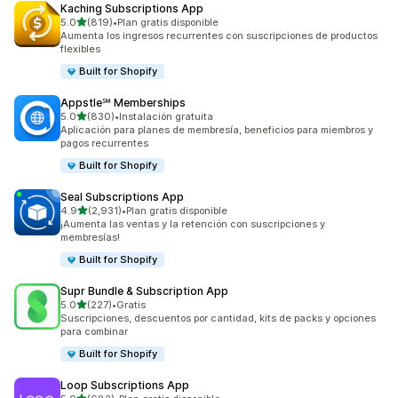
Kaching Subscriptions App
de 5 estrellas
5.0
(819)
•
Plan gratis disponible
819 reseñas en total
Aumenta los ingresos recurrentes con suscripciones de productos
flexibles
Built for Shopify
Appstle℠ Memberships
de 5 estrellas
5.0
(830)
•
Instalación gratuita
830 reseñas en total
Aplicación para planes de membresía, beneficios para miembros y
pagos recurrentes
Built for Shopify
Seal Subscriptions App
de 5 estrellas
4.9
(2,931)
•
Plan gratis disponible
2931 reseñas en total
¡Aumenta las ventas y la retención con suscripciones y
membresías!
Built for Shopify
Supr Bundle & Subscription App
de 5 estrellas
5.0
(227)
•
Gratis
227 reseñas en total
Suscripciones, descuentos por cantidad, kits de packs y opciones
para combinar
Built for Shopify
Loop Subscriptions App