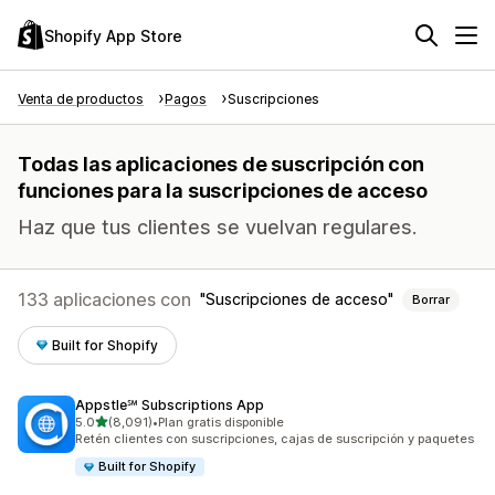
Shopify App Store
Venta de productos
Pagos
Suscripciones
Todas las aplicaciones de suscripción con
funciones para la suscripciones de acceso
Haz que tus clientes se vuelvan regulares.
133 aplicaciones con
Suscripciones de acceso
Borrar
Built for Shopify
Appstle℠ Subscriptions App
de 5 estrellas
5.0
(8,091)
•
Plan gratis disponible
8091 reseñas en total
Retén clientes con suscripciones, cajas de suscripción y paquetes
Built for Shopify