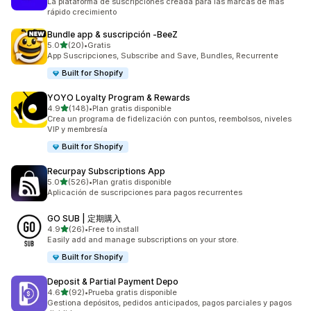
La plataforma de suscripciones creada para las marcas de más
rápido crecimiento
Bundle app & suscripción ‑BeeZ
de 5 estrellas
5.0
(20)
•
Gratis
20 reseñas en total
App Suscripciones, Subscribe and Save, Bundles, Recurrente
Built for Shopify
YOYO Loyalty Program & Rewards
de 5 estrellas
4.9
(148)
•
Plan gratis disponible
148 reseñas en total
Crea un programa de fidelización con puntos, reembolsos, niveles
VIP y membresía
Built for Shopify
Recurpay Subscriptions App
de 5 estrellas
5.0
(526)
•
Plan gratis disponible
526 reseñas en total
Aplicación de suscripciones para pagos recurrentes
GO SUB | 定期購入
de 5 estrellas
4.9
(26)
•
Free to install
26 reseñas en total
Easily add and manage subscriptions on your store.
Built for Shopify
Deposit & Partial Payment Depo
de 5 estrellas
4.6
(92)
•
Prueba gratis disponible
92 reseñas en total
Gestiona depósitos, pedidos anticipados, pagos parciales y pagos