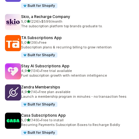
Built for Shopify
Skio, a Recharge Company
/ 5 tähteä
5,0
(226)
•
$599/month
226 arvostelua yhteensä
The subscription platform top brands graduate to.
TA Subscriptions App
/ 5 tähteä
5,0
(39)
•
Free
39 arvostelua yhteensä
Subscription plans & recurring billing to grow retention
Built for Shopify
Stay AI Subscriptions App
/ 5 tähteä
4,9
(134)
•
Free trial available
134 arvostelua yhteensä
Fuel subscription growth with retention intelligence
Zendra Memberships
/ 5 tähteä
4,9
(14)
•
Free plan available
14 arvostelua yhteensä
Launch a membership program in minutes - no transaction fees
Built for Shopify
Casa Subscriptions App
/ 5 tähteä
5,0
(149)
•
Free to install
149 arvostelua yhteensä
Recurring Payments Subscription Boxes to Recharge Boldly
Built for Shopify