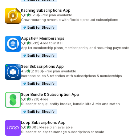
Kaching Subscriptions App
/ 5 tähteä
5,0
(819)
•
Free plan available
819 arvostelua yhteensä
Grow recurring revenue with flexible product subscriptions
Built for Shopify
Appstle℠ Memberships
/ 5 tähteä
5,0
(832)
•
Free to install
832 arvostelua yhteensä
App for membership plans, member perks, and recurring payments
Built for Shopify
Seal Subscriptions App
/ 5 tähteä
4,9
(2 936)
•
Free plan available
2936 arvostelua yhteensä
Increase sales & retention with subscriptions & memberships!
Built for Shopify
Supr Bundle & Subscription App
/ 5 tähteä
5,0
(229)
•
Free
229 arvostelua yhteensä
Subscriptions, quantity breaks, bundle kits & mix and match
Built for Shopify
Loop Subscriptions App
/ 5 tähteä
5,0
(683)
•
Free plan available
683 arvostelua yhteensä
Subscription app to manage subscriptions at scale