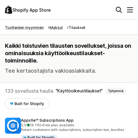
Shopify App Store
Tuotteiden myyminen
Maksut
Tilaukset
Kaikki toistuvien tilausten sovellukset, joissa on
ominaisuuksia käyttöoikeustilaukset-
toiminnoille.
Tee kertaostajista vakioasiakkaita.
133 sovellusta haulla
Käyttöoikeustilaukset
Tyhjennä
Built for Shopify
Appstle℠ Subscriptions App
/ 5 tähteä
5,0
(8 115)
•
Free plan available
8115 arvostelua yhteensä
Retain customers with subscriptions, subscription box, bundles
Built for Shopify