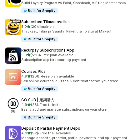
149 arvostelua yhteensä
Build Loyalty Program w/ Point, Cashback, VIP tier, Membership
Built for Shopify
Subscribee Tilaussovellus
/ 5 tähteä
5,0
(20)
•
Ilmainen
20 arvostelua yhteensä
Tilaukset, Tilaa ja Säästä, Paketit ja Toistuvat Maksut
Built for Shopify
Recurpay Subscriptions App
/ 5 tähteä
5,0
(526)
•
Free plan available
526 arvostelua yhteensä
Subscription app for recurring payment
Courses Plus
/ 5 tähteä
4,9
(206)
•
Free plan available
206 arvostelua yhteensä
Sell online courses, quizzes & certificates from your store
Built for Shopify
GO SUB | 定期購入
/ 5 tähteä
4,9
(26)
•
Free to install
26 arvostelua yhteensä
Easily add and manage subscriptions on your store.
Built for Shopify
Deposit & Partial Payment Depo
/ 5 tähteä
4,6
(92)
•
Free trial available
92 arvostelua yhteensä
Manage deposits, preorder, partial payments, and split payment