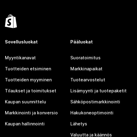
Sovellusluokat
Pääluokat
Myyntikanavat
Suoratoimitus
Tuotteiden etsiminen
Markkinapaikat
Tuotteiden myyminen
Tuotearvostelut
Tilaukset ja toimitukset
Lisämyynti ja tuotepaketit
Kaupan suunnittelu
Sähköpostimarkkinointi
Markkinointi ja konversio
Hakukoneoptimointi
Kaupan hallinnointi
Lähetys
Valuutta ja käännös