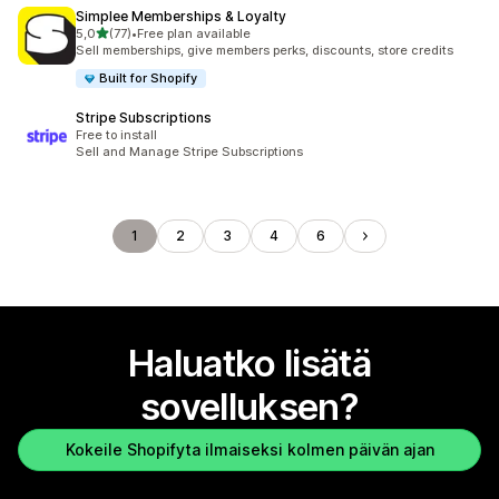
Simplee Memberships & Loyalty
/ 5 tähteä
5,0
(77)
•
Free plan available
77 arvostelua yhteensä
Sell memberships, give members perks, discounts, store credits
Built for Shopify
Stripe Subscriptions
Free to install
Sell and Manage Stripe Subscriptions
1
2
3
4
6
Haluatko lisätä
sovelluksen?
Kokeile Shopifyta ilmaiseksi kolmen päivän ajan