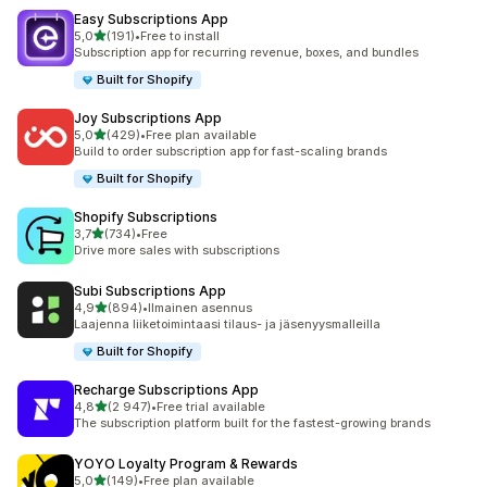
Easy Subscriptions App
/ 5 tähteä
5,0
(191)
•
Free to install
191 arvostelua yhteensä
Subscription app for recurring revenue, boxes, and bundles
Built for Shopify
Joy Subscriptions App
/ 5 tähteä
5,0
(429)
•
Free plan available
429 arvostelua yhteensä
Build to order subscription app for fast-scaling brands
Built for Shopify
Shopify Subscriptions
/ 5 tähteä
3,7
(734)
•
Free
734 arvostelua yhteensä
Drive more sales with subscriptions
Subi Subscriptions App
/ 5 tähteä
4,9
(894)
•
Ilmainen asennus
894 arvostelua yhteensä
Laajenna liiketoimintaasi tilaus- ja jäsenyysmalleilla
Built for Shopify
Recharge Subscriptions App
/ 5 tähteä
4,8
(2 947)
•
Free trial available
2947 arvostelua yhteensä
The subscription platform built for the fastest-growing brands
YOYO Loyalty Program & Rewards
/ 5 tähteä
5,0
(149)
•
Free plan available