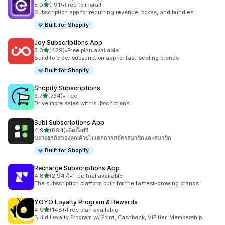
เต็ม 5 ดาว
5.0
(191)
•
Free to install
ทั้งหมด 191 รีวิว
Subscription app for recurring revenue, boxes, and bundles
Built for Shopify
Joy Subscriptions App
เต็ม 5 ดาว
5.0
(429)
•
Free plan available
ทั้งหมด 429 รีวิว
Build to order subscription app for fast-scaling brands
Built for Shopify
Shopify Subscriptions
เต็ม 5 ดาว
3.7
(734)
•
Free
ทั้งหมด 734 รีวิว
Drive more sales with subscriptions
Subi Subscriptions App
เต็ม 5 ดาว
4.9
(894)
•
ติดตั้งฟรี
ทั้งหมด 894 รีวิว
ขยายธุรกิจของคุณด้วยโมเดลการสมัครสมาชิกและสมาชิก
Built for Shopify
Recharge Subscriptions App
เต็ม 5 ดาว
4.8
(2,947)
•
Free trial available
ทั้งหมด 2947 รีวิว
The subscription platform built for the fastest-growing brands
YOYO Loyalty Program & Rewards
เต็ม 5 ดาว
4.9
(148)
•
Free plan available
ทั้งหมด 148 รีวิว
Build Loyalty Program w/ Point, Cashback, VIP tier, Membership