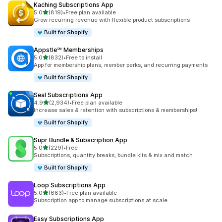
Kaching Subscriptions App
เต็ม 5 ดาว
5.0
(819)
•
Free plan available
ทั้งหมด 819 รีวิว
Grow recurring revenue with flexible product subscriptions
Built for Shopify
Appstle℠ Memberships
เต็ม 5 ดาว
5.0
(832)
•
Free to install
ทั้งหมด 832 รีวิว
App for membership plans, member perks, and recurring payments
Built for Shopify
Seal Subscriptions App
เต็ม 5 ดาว
4.9
(2,934)
•
Free plan available
ทั้งหมด 2934 รีวิว
Increase sales & retention with subscriptions & memberships!
Built for Shopify
Supr Bundle & Subscription App
เต็ม 5 ดาว
5.0
(229)
•
Free
ทั้งหมด 229 รีวิว
Subscriptions, quantity breaks, bundle kits & mix and match
Built for Shopify
Loop Subscriptions App
เต็ม 5 ดาว
5.0
(683)
•
Free plan available
ทั้งหมด 683 รีวิว
Subscription app to manage subscriptions at scale
Easy Subscriptions App