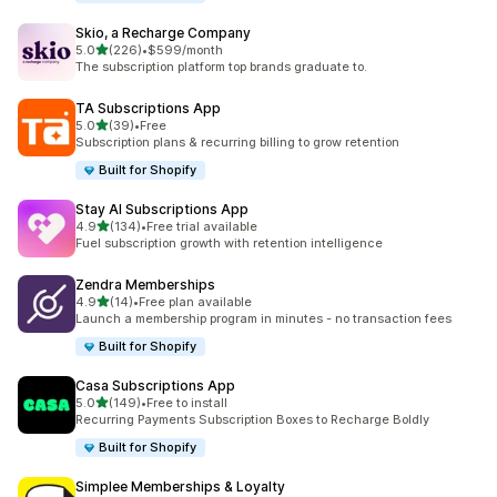
Skio, a Recharge Company
เต็ม 5 ดาว
5.0
(226)
•
$599/month
ทั้งหมด 226 รีวิว
The subscription platform top brands graduate to.
TA Subscriptions App
เต็ม 5 ดาว
5.0
(39)
•
Free
ทั้งหมด 39 รีวิว
Subscription plans & recurring billing to grow retention
Built for Shopify
Stay AI Subscriptions App
เต็ม 5 ดาว
4.9
(134)
•
Free trial available
ทั้งหมด 134 รีวิว
Fuel subscription growth with retention intelligence
Zendra Memberships
เต็ม 5 ดาว
4.9
(14)
•
Free plan available
ทั้งหมด 14 รีวิว
Launch a membership program in minutes - no transaction fees
Built for Shopify
Casa Subscriptions App
เต็ม 5 ดาว
5.0
(149)
•
Free to install
ทั้งหมด 149 รีวิว
Recurring Payments Subscription Boxes to Recharge Boldly
Built for Shopify
Simplee Memberships & Loyalty