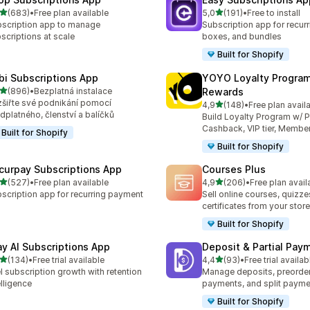
z 5 hvězd
z 5 hvězd
(683)
•
Free plan available
5,0
(191)
•
Free to install
kový počet recenzí: 683
Celkový počet recenzí: 191
scription app to manage
Subscription app for recurr
scriptions at scale
boxes, and bundles
Built for Shopify
bi Subscriptions App
YOYO Loyalty Progra
z 5 hvězd
(896)
•
Bezplatná instalace
Rewards
kový počet recenzí: 896
šiřte své podnikání pomocí
z 5 hvězd
4,9
(148)
•
Free plan avail
Celkový počet recenzí: 14
dplatného, členství a balíčků
Build Loyalty Program w/ P
Cashback, VIP tier, Membe
Built for Shopify
Built for Shopify
curpay Subscriptions App
Courses Plus
z 5 hvězd
z 5 hvězd
(527)
•
Free plan available
4,9
(206)
•
Free plan avail
kový počet recenzí: 527
Celkový počet recenzí: 20
scription app for recurring payment
Sell online courses, quizze
certificates from your store
Built for Shopify
ay AI Subscriptions App
Deposit & Partial Pa
z 5 hvězd
z 5 hvězd
(134)
•
Free trial available
4,4
(93)
•
Free trial availab
kový počet recenzí: 134
Celkový počet recenzí: 93
l subscription growth with retention
Manage deposits, preorder,
elligence
payments, and split payme
Built for Shopify