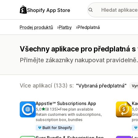
Shopify App Store
Prodej produktů
Platby
Předplatná
Všechny aplikace pro předplatná s
Přimějte zákazníky nakupovat pravidelně.
Více aplikací (133) s:
Vybraná předplatná
Vy
Appstle℠ Subscriptions App
Ka
z 5 hvězd
5,0
(8 135)
•
Free plan available
5,0
Celkový počet recenzí: 8135
Cel
Retain customers with subscriptions,
Gro
subscription box, bundles
pro
Built for Shopify
Supr Bundle & Subscription App
Lo