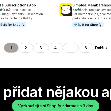
sa Subscriptions App
Simplee Memberships 
z 5 hvězd
z 5 hvězd
(149)
•
Free to install
5,0
(77)
•
Free plan availa
kový počet recenzí: 149
Celkový počet recenzí: 77
urring Payments Subscription
Sell memberships, give m
es to Recharge Boldly
perks, discounts, store cre
Built for Shopify
Built for Shopify
Další
1
2
3
4
…
6
přidat nějakou a
Vyzkoušejte si Shopify zdarma na 3 dny