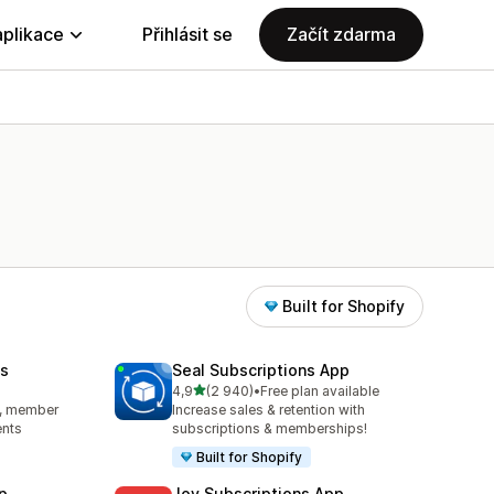
aplikace
Přihlásit se
Začít zdarma
Built for Shopify
s
Seal Subscriptions App
z 5 hvězd
4,9
(2 940)
•
Free plan available
2
Celkový počet recenzí: 2940
s, member
Increase sales & retention with
ents
subscriptions & memberships!
Built for Shopify
p
Joy Subscriptions App