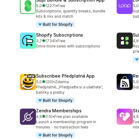
z 5 hvězd
5,0
(227)
•
Free
5,0
Celkový počet recenzí: 227
Cel
Subscriptions, quantity breaks, bundle
Sub
kits & mix and match
sub
Built for Shopify
Shopify Subscriptions
Su
z 5 hvězd
3,7
(734)
•
Free
4,9
Celkový počet recenzí: 734
Cel
Drive more sales with subscriptions
Roz
pře
Subscribee Předplatná App
Re
z 5 hvězd
5,0
(20)
•
Zdarma
5,0
Celkový počet recenzí: 20
Cel
Předplatné, „Předplaťte si a ušetřete“,
Sub
balíčky a platby
Built for Shopify
Zendra Memberships
St
z 5 hvězd
4,9
(15)
•
Free plan available
4,9
Celkový počet recenzí: 15
Cel
Launch a membership program in
Fue
minutes - no transaction fees
int
Built for Shopify