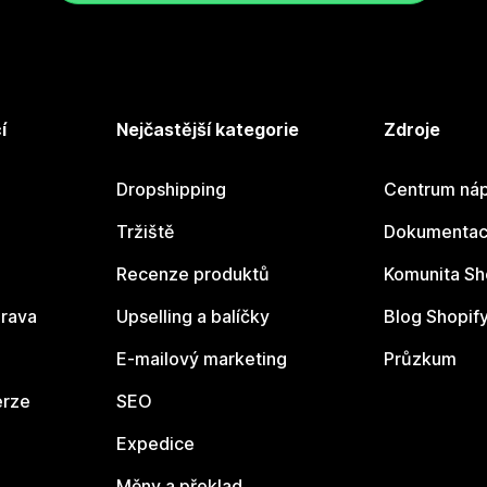
í
Nejčastější kategorie
Zdroje
Dropshipping
Centrum náp
Tržiště
Dokumentace
Recenze produktů
Komunita Sh
rava
Upselling a balíčky
Blog Shopif
E-mailový marketing
Průzkum
erze
SEO
Expedice
Měny a překlad