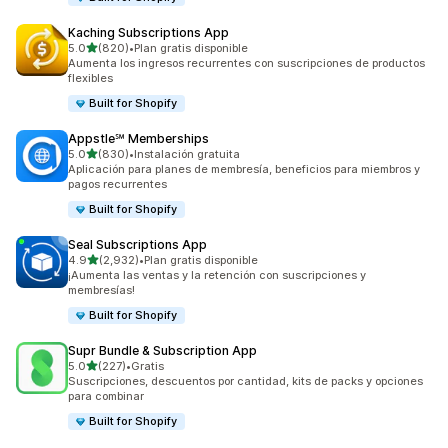
Kaching Subscriptions App
de 5 estrellas
5.0
(820)
•
Plan gratis disponible
820 reseñas en total
Aumenta los ingresos recurrentes con suscripciones de productos
flexibles
Built for Shopify
Appstle℠ Memberships
de 5 estrellas
5.0
(830)
•
Instalación gratuita
830 reseñas en total
Aplicación para planes de membresía, beneficios para miembros y
pagos recurrentes
Built for Shopify
Seal Subscriptions App
de 5 estrellas
4.9
(2,932)
•
Plan gratis disponible
2932 reseñas en total
¡Aumenta las ventas y la retención con suscripciones y
membresías!
Built for Shopify
Supr Bundle & Subscription App
de 5 estrellas
5.0
(227)
•
Gratis
227 reseñas en total
Suscripciones, descuentos por cantidad, kits de packs y opciones
para combinar
Built for Shopify