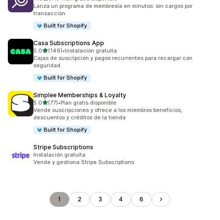
14 reseñas en total
Lanza un programa de membresía en minutos: sin cargos por
transacción
Built for Shopify
Casa Subscriptions App
de 5 estrellas
5.0
(149)
•
Instalación gratuita
149 reseñas en total
Cajas de suscripción y pagos recurrentes para recargar con
seguridad
Built for Shopify
Simplee Memberships & Loyalty
de 5 estrellas
5.0
(77)
•
Plan gratis disponible
77 reseñas en total
Vende suscripciones y ofrece a los miembros beneficios,
descuentos y créditos de la tienda
Built for Shopify
Stripe Subscriptions
Instalación gratuita
Vende y gestiona Stripe Subscriptions
1
2
3
4
6