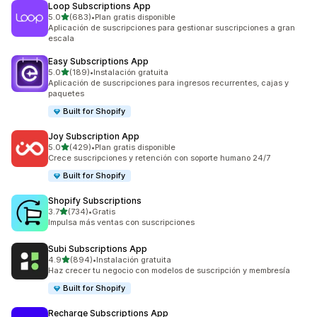
Loop Subscriptions App
de 5 estrellas
5.0
(683)
•
Plan gratis disponible
683 reseñas en total
Aplicación de suscripciones para gestionar suscripciones a gran
escala
Easy Subscriptions App
de 5 estrellas
5.0
(189)
•
Instalación gratuita
189 reseñas en total
Aplicación de suscripciones para ingresos recurrentes, cajas y
paquetes
Built for Shopify
Joy Subscription App
de 5 estrellas
5.0
(429)
•
Plan gratis disponible
429 reseñas en total
Crece suscripciones y retención con soporte humano 24/7
Built for Shopify
Shopify Subscriptions
de 5 estrellas
3.7
(734)
•
Gratis
734 reseñas en total
Impulsa más ventas con suscripciones
Subi Subscriptions App
de 5 estrellas
4.9
(894)
•
Instalación gratuita
894 reseñas en total
Haz crecer tu negocio con modelos de suscripción y membresía
Built for Shopify
Recharge Subscriptions App