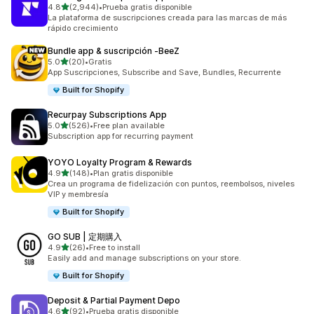
de 5 estrellas
4.8
(2,944)
•
Prueba gratis disponible
2944 reseñas en total
La plataforma de suscripciones creada para las marcas de más
rápido crecimiento
Bundle app & suscripción ‑BeeZ
de 5 estrellas
5.0
(20)
•
Gratis
20 reseñas en total
App Suscripciones, Subscribe and Save, Bundles, Recurrente
Built for Shopify
Recurpay Subscriptions App
de 5 estrellas
5.0
(526)
•
Free plan available
526 reseñas en total
Subscription app for recurring payment
YOYO Loyalty Program & Rewards
de 5 estrellas
4.9
(148)
•
Plan gratis disponible
148 reseñas en total
Crea un programa de fidelización con puntos, reembolsos, niveles
VIP y membresía
Built for Shopify
GO SUB | 定期購入
de 5 estrellas
4.9
(26)
•
Free to install
26 reseñas en total
Easily add and manage subscriptions on your store.
Built for Shopify
Deposit & Partial Payment Depo
de 5 estrellas
4.6
(92)
•
Prueba gratis disponible