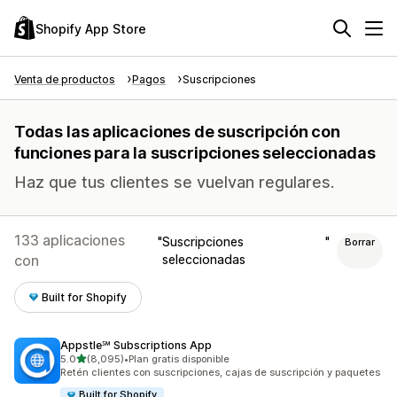
Shopify App Store
Venta de productos
Pagos
Suscripciones
Todas las aplicaciones de suscripción con
funciones para la suscripciones seleccionadas
Haz que tus clientes se vuelvan regulares.
133 aplicaciones
Suscripciones
Borrar
con
seleccionadas
Built for Shopify
Appstle℠ Subscriptions App
de 5 estrellas
5.0
(8,095)
•
Plan gratis disponible
8095 reseñas en total
Retén clientes con suscripciones, cajas de suscripción y paquetes
Built for Shopify