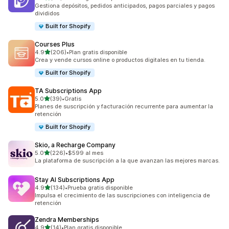
92 reseñas en total
Gestiona depósitos, pedidos anticipados, pagos parciales y pagos
divididos
Built for Shopify
Courses Plus
de 5 estrellas
4.9
(206)
•
Plan gratis disponible
206 reseñas en total
Crea y vende cursos online o productos digitales en tu tienda.
Built for Shopify
TA Subscriptions App
de 5 estrellas
5.0
(39)
•
Gratis
39 reseñas en total
Planes de suscripción y facturación recurrente para aumentar la
retención
Built for Shopify
Skio, a Recharge Company
de 5 estrellas
5.0
(226)
•
$599 al mes
226 reseñas en total
La plataforma de suscripción a la que avanzan las mejores marcas.
Stay AI Subscriptions App
de 5 estrellas
4.9
(134)
•
Prueba gratis disponible
134 reseñas en total
Impulsa el crecimiento de las suscripciones con inteligencia de
retención
Zendra Memberships
de 5 estrellas
4.9
(14)
•
Plan gratis disponible