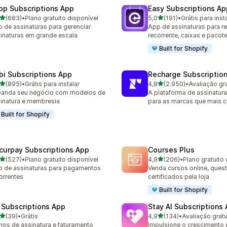
op Subscriptions App
Easy Subscriptions Ap
de 5 estrelas
de 5 estrelas
(683)
•
Plano gratuito disponível
5,0
(191)
•
Grátis para inst
 avaliações ao todo
191 avaliações ao todo
 de assinaturas para gerenciar
App de assinaturas para re
inaturas em grande escala
recorrente, caixas e pacot
Built for Shopify
bi Subscriptions App
Recharge Subscriptio
de 5 estrelas
de 5 estrelas
(895)
•
Grátis para instalar
4,8
(2.950)
•
Avaliação gra
 avaliações ao todo
2950 avaliações ao todo
panda seu negócio com modelos de
A plataforma de assinatura
inatura e membresia
para as marcas que mais 
Built for Shopify
curpay Subscriptions App
Courses Plus
de 5 estrelas
de 5 estrelas
(527)
•
Plano gratuito disponível
4,9
(206)
•
Plano gratuito 
 avaliações ao todo
206 avaliações ao todo
 de assinaturas para pagamentos
Venda cursos online, quest
orrentes
certificados pela loja
Built for Shopify
 Subscriptions App
Stay AI Subscriptions
de 5 estrelas
de 5 estrelas
(39)
•
Grátis
4,9
(134)
•
Avaliação gratu
avaliações ao todo
134 avaliações ao todo
nos de assinatura e faturamento
Impulsione o crescimento 