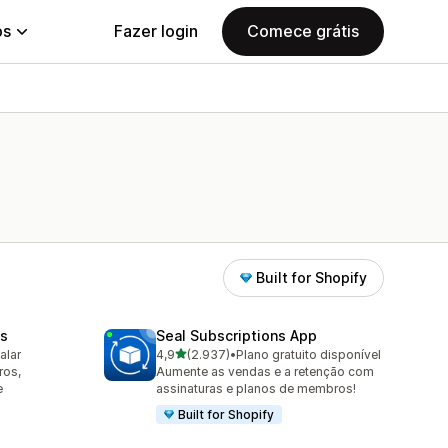
ps
Fazer login
Comece grátis
Built for Shopify
s
Seal Subscriptions App
de 5 estrelas
alar
4,9
(2.937)
•
Plano gratuito disponível
2937 avaliações ao todo
ros,
Aumente as vendas e a retenção com
e
assinaturas e planos de membros!
Built for Shopify