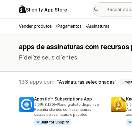
Shopify App Store
Vender produtos
Pagamentos
Assinaturas
apps de assinaturas com recursos 
Fidelize seus clientes.
133 apps com
Assinaturas selecionadas
Limpa
Appstle℠ Subscriptions App
Ka
de 5 estrelas
5,0
(8.129)
•
Plano gratuito disponível
5,0
8129 avaliações ao todo
822
Retenha clientes com assinaturas,
Aum
caixas de assinatura e pacotes
ass
Built for Shopify