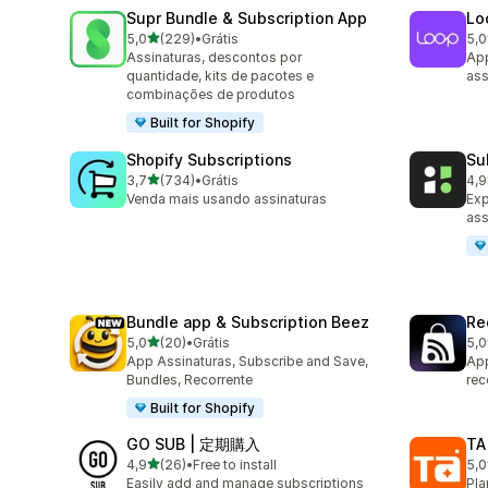
Supr Bundle & Subscription App
Lo
de 5 estrelas
5,0
(229)
•
Grátis
5,0
229 avaliações ao todo
683
Assinaturas, descontos por
App
quantidade, kits de pacotes e
ass
combinações de produtos
Built for Shopify
Shopify Subscriptions
Su
de 5 estrelas
3,7
(734)
•
Grátis
4,9
734 avaliações ao todo
895
Venda mais usando assinaturas
Ex
ass
Bundle app & Subscription Beez
Re
de 5 estrelas
5,0
(20)
•
Grátis
5,0
20 avaliações ao todo
527
App Assinaturas, Subscribe and Save,
App
Bundles, Recorrente
rec
Built for Shopify
GO SUB | 定期購入
TA
de 5 estrelas
4,9
(26)
•
Free to install
5,0
26 avaliações ao todo
39 
Easily add and manage subscriptions
Pla