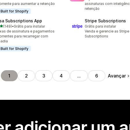
orrente para aumentar a retenção
assinaturas com inteligênc
retenção
Built for Shopify
sa Subscriptions App
Stripe Subscriptions
de 5 estrelas
(149)
•
Grátis para instalar
Grátis para instalar
 avaliações ao todo
xas de assinatura e pagamentos
Venda e gerencie as Stripe
orrentes para recarregar com
Subscriptions
sadia
Built for Shopify
Avançar
1
2
3
4
…
6
r adicionar um 