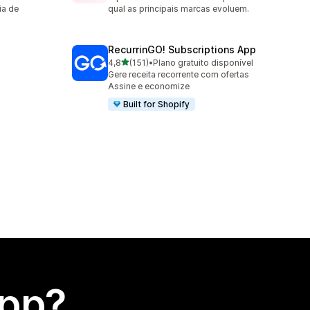
ia de
qual as principais marcas evoluem.
RecurrinGO! Subscriptions App
de 5 estrelas
4,8
(151)
•
Plano gratuito disponível
151 avaliações ao todo
Gere receita recorrente com ofertas
Assine e economize
Built for Shopify
app?