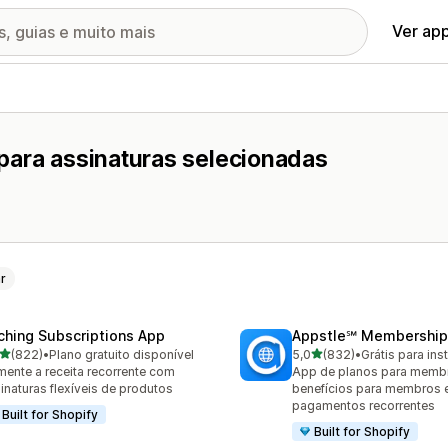
Ver ap
para assinaturas selecionadas
r
ching Subscriptions App
Appstle℠ Membership
de 5 estrelas
de 5 estrelas
(822)
•
Plano gratuito disponível
5,0
(832)
•
Grátis para inst
 avaliações ao todo
832 avaliações ao todo
ente a receita recorrente com
App de planos para memb
inaturas flexíveis de produtos
benefícios para membros 
pagamentos recorrentes
Built for Shopify
Built for Shopify