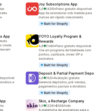
p
Joy Subscriptions App
de 5 estrelas
alar
5,0
(429)
•
Plano gratuito disponível
429 avaliações ao todo
ceita
App de assinaturas sob medida para
es
marcas em rápido crescimento
Built for Shopify
ns App
YOYO Loyalty Program &
tuita
Rewards
s criada
de 5 estrelas
4,9
(148)
•
Plano gratuito disponível
148 avaliações ao todo
crescem
Crie um programa de fidelidade com
pontos, cashback, níveis VIP e
assinatura
Built for Shopify
Deposit & Partial Payment Depo
de 5 estrelas
disponível
4,6
(92)
•
Avaliação gratuita
92 avaliações ao todo
ionários e
Gerencie depósitos, pré-vendas,
pagamentos parciais e divididos
Built for Shopify
 App
Skio, a Recharge Company
de 5 estrelas
ita
5,0
(226)
•
$599/mês
226 avaliações ao todo
de
A plataforma de assinaturas para a