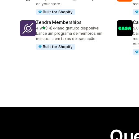
on your store.
rec
Built for Shopify
Zendra Memberships
Ca
de 5 estrelas
4,9
(14)
•
Plano gratuito disponível
5,0
14 avaliações ao todo
149
Lance um programa de membros em
Cai
minutos: sem taxas de transação
rec
ou
Built for Shopify
Que