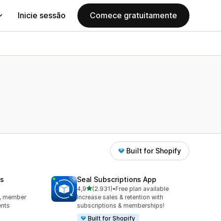
Inicie sessão
Comece gratuitamente
Built for Shopify
s
Seal Subscriptions App
de 5 estrelas
4,9
(2.931)
•
Free plan available
2931 total de avaliações
s, member
Increase sales & retention with
ents
subscriptions & memberships!
Built for Shopify