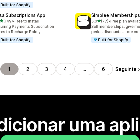
Built for Shopify
sa Subscriptions App
Simplee Memberships 
de 5 estrelas
de 5 estrelas
(149)
•
Free to install
5,0
(77)
•
Free plan availa
 total de avaliações
77 total de avaliações
urring Payments Subscription
Sell memberships, give m
es to Recharge Boldly
perks, discounts, store cre
Built for Shopify
Built for Shopify
Seguinte
1
2
3
4
…
6
dicionar uma apl