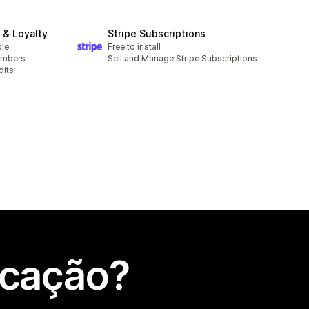
& Loyalty
Stripe Subscriptions
ble
Free to install
embers
Sell and Manage Stripe Subscriptions
dits
icação?