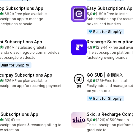
op Subscriptions App
Easy Subscriptions Ap
de 5 estrelas
de 5 estrelas
(682)
•
Free plan available
5,0
(189)
•
Free to install
 total de avaliações
189 total de avaliações
scription app to manage
Subscription app for recurr
scriptions at scale
boxes, and bundles
Built for Shopify
bi Subscriptions App
Recharge Subscriptio
de 5 estrelas
de 5 estrelas
(894)
•
Instalação gratuita
4,8
(2.944)
•
Free trial ava
 total de avaliações
2944 total de avaliações
panda o seu negócio com modelos
The subscription platform b
subscrição e adesão
fastest-growing brands
Built for Shopify
curpay Subscriptions App
GO SUB | 定期購入
de 5 estrelas
de 5 estrelas
(526)
•
Free plan available
4,9
(26)
•
Free to install
 total de avaliações
26 total de avaliações
scription app for recurring payment
Easily add and manage sub
on your store.
Built for Shopify
 Subscriptions App
Skio, a Recharge Com
de 5 estrelas
de 5 estrelas
(39)
•
Free
5,0
(226)
•
$599/month
total de avaliações
226 total de avaliações
scription plans & recurring billing to
The subscription platform
w retention
graduate to.