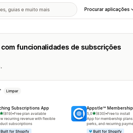
Procurar aplicações
o com funcionalidades de subscrições
.
Limpar
ching Subscriptions App
Appstle℠ Membership
de 5 estrelas
de 5 estrelas
(819)
•
Free plan available
5,0
(830)
•
Free to install
 total de avaliações
830 total de avaliações
w recurring revenue with flexible
App for membership plan
duct subscriptions
perks, and recurring paym
Built for Shopify
Built for Shopify