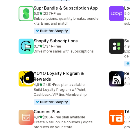
Supr Bundle & Subscription App
Lo
de 5 estrelas
5,0
(227)
•
Free
5,0
227 total de avaliações
682
Subscriptions, quantity breaks, bundle
Sub
kits & mix and match
sub
Built for Shopify
Shopify Subscriptions
Su
de 5 estrelas
3,7
(734)
•
Free
4,9
734 total de avaliações
894
Drive more sales with subscriptions
Ex
de 
YOYO Loyalty Program &
Re
Rewards
5,0
526
Sub
de 5 estrelas
4,9
(148)
•
Free plan available
148 total de avaliações
Build Loyalty Program w/ Point,
Cashback, VIP tier, Membership
Built for Shopify
Courses Plus
TA
de 5 estrelas
4,9
(206)
•
Free plan available
5,0
206 total de avaliações
39 
Create & sell online courses / digital
Sub
products on your store.
gro