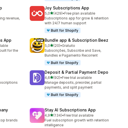
p
Joy Subscriptions App
de 5 estrelas
5,0
(429)
•
Free plan available
429 total de avaliações
ing revenue,
Subscriptions app for grow & retention
with 24/7 human support
Built for Shopify
ns App
Bundle app & Subscription Beez
de 5 estrelas
ilable
5,0
(20)
•
Gratuito
20 total de avaliações
uilt for the
Subscrições, Subscribe and Save,
Bundles e Pagamento Recorrent
Built for Shopify
Deposit & Partial Payment Depo
de 5 estrelas
4,6
(92)
•
Free trial available
92 total de avaliações
scriptions
Manage deposits, preorder, partial
payments, and split payment
Built for Shopify
pany
Stay AI Subscriptions App
de 5 estrelas
4,9
(134)
•
Free trial available
134 total de avaliações
 top brands
Fuel subscription growth with retention
intelligence