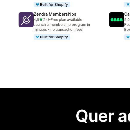
Built for Shopify
Zendra Memberships
Ca
de 5 estrelas
4,9
(14)
•
Free plan available
5,0
14 total de avaliações
149
Launch a membership program in
Rec
minutes - no transaction fees
Box
Built for Shopify
Quer a