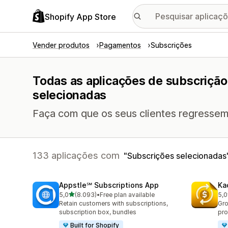
Shopify App Store
Vender produtos
Pagamentos
Subscrições
Todas as aplicações de subscriçã
selecionadas
Faça com que os seus clientes regressem
133 aplicações com
Subscrições selecionadas
Appstle℠ Subscriptions App
Ka
de 5 estrelas
5,0
(8.093)
•
Free plan available
5,0
8093 total de avaliações
819
Retain customers with subscriptions,
Gro
subscription box, bundles
pro
Built for Shopify