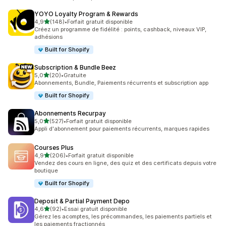
YOYO Loyalty Program & Rewards
étoile(s) sur 5
4,9
(148)
•
Forfait gratuit disponible
148 avis au total
Créez un programme de fidélité : points, cashback, niveaux VIP,
adhésions
Built for Shopify
Subscription & Bundle Beez
étoile(s) sur 5
5,0
(20)
•
Gratuite
20 avis au total
Abonnements, Bundle, Paiements récurrents et subscription app
Built for Shopify
Abonnements Recurpay
étoile(s) sur 5
5,0
(527)
•
Forfait gratuit disponible
527 avis au total
Appli d'abonnement pour paiements récurrents, marques rapides
Courses Plus
étoile(s) sur 5
4,9
(206)
•
Forfait gratuit disponible
206 avis au total
Vendez des cours en ligne, des quiz et des certificats depuis votre
boutique
Built for Shopify
Deposit & Partial Payment Depo
étoile(s) sur 5
4,6
(92)
•
Essai gratuit disponible
92 avis au total
Gérez les acomptes, les précommandes, les paiements partiels et
les paiements fractionnés