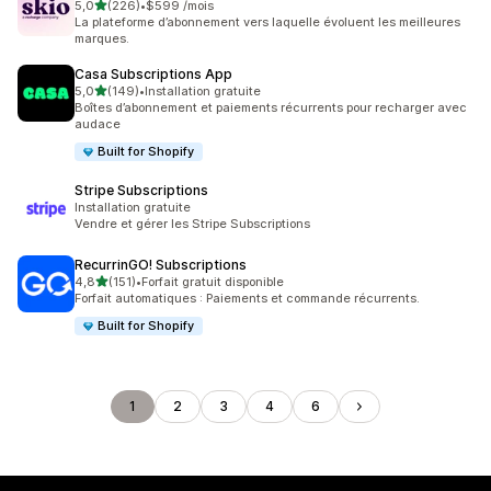
étoile(s) sur 5
5,0
(226)
•
$599 /mois
226 avis au total
La plateforme d’abonnement vers laquelle évoluent les meilleures
marques.
Casa Subscriptions App
étoile(s) sur 5
5,0
(149)
•
Installation gratuite
149 avis au total
Boîtes d’abonnement et paiements récurrents pour recharger avec
audace
Built for Shopify
Stripe Subscriptions
Installation gratuite
Vendre et gérer les Stripe Subscriptions
RecurrinGO! Subscriptions
étoile(s) sur 5
4,8
(151)
•
Forfait gratuit disponible
151 avis au total
Forfait automatiques : Paiements et commande récurrents.
Built for Shopify
1
2
3
4
6