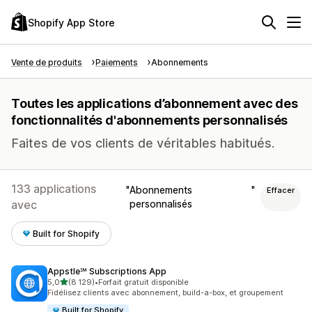
Shopify App Store
Vente de produits
Paiements
Abonnements
Toutes les applications d’abonnement avec des
fonctionnalités d'abonnements personnalisés
Faites de vos clients de véritables habitués.
133 applications
Abonnements
Effacer
avec
personnalisés
Built for Shopify
Appstle℠ Subscriptions App
étoile(s) sur 5
5,0
(8 129)
•
Forfait gratuit disponible
8129 avis au total
Fidélisez clients avec abonnement, build-a-box, et groupement
Built for Shopify