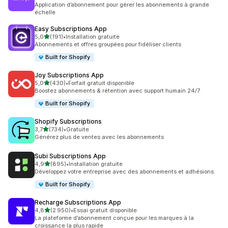
683 avis au total
Application d’abonnement pour gérer les abonnements à grande
échelle
Easy Subscriptions App
étoile(s) sur 5
5,0
(191)
•
Installation gratuite
191 avis au total
Abonnements et offres groupées pour fidéliser clients
Built for Shopify
Joy Subscriptions App
étoile(s) sur 5
5,0
(430)
•
Forfait gratuit disponible
430 avis au total
Boostez abonnements & rétention avec support humain 24/7
Built for Shopify
Shopify Subscriptions
étoile(s) sur 5
3,7
(734)
•
Gratuite
734 avis au total
Générez plus de ventes avec les abonnements
Subi Subscriptions App
étoile(s) sur 5
4,9
(895)
•
Installation gratuite
895 avis au total
Développez votre entreprise avec des abonnements et adhésions
Built for Shopify
Recharge Subscriptions App
étoile(s) sur 5
4,8
(2 950)
•
Essai gratuit disponible
2950 avis au total
La plateforme d’abonnement conçue pour les marques à la
croissance la plus rapide