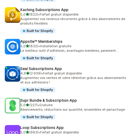
Kaching Subscriptions App
étoile(s) sur 5
5,0
(822)
•
Forfait gratuit disponible
822 avis au total
Augmentez vos revenus récurrents grâce à des abonnements de
produits flexibles
Built for Shopify
Appstle℠ Memberships
étoile(s) sur 5
5,0
(832)
•
Installation gratuite
832 avis au total
Le meilleur outil d'adhésion, avantages membres, paiement...
Built for Shopify
Seal Subscriptions App
étoile(s) sur 5
4,9
(2 939)
•
Forfait gratuit disponible
2939 avis au total
Augmentez vos ventes et votre rétention grâce aux abonnements
et aux adhésions !
Built for Shopify
Supr Bundle & Subscription App
étoile(s) sur 5
5,0
(227)
•
Gratuite
227 avis au total
Abonnements, réductions sur quantité, ensembles et panachage
Built for Shopify
Loop Subscriptions App
étoile(s) sur 5
5,0
(683)
•
Forfait gratuit disponible