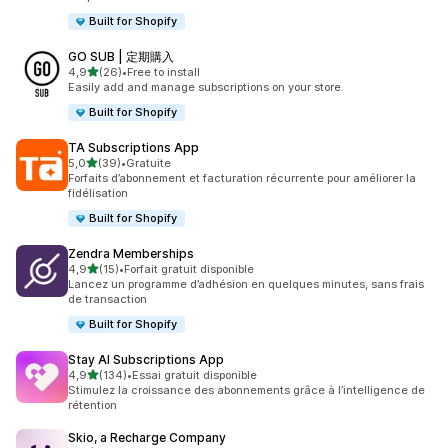
Built for Shopify
GO SUB | 定期購入
étoile(s) sur 5
4,9
(26)
•
Free to install
26 avis au total
Easily add and manage subscriptions on your store.
Built for Shopify
TA Subscriptions App
étoile(s) sur 5
5,0
(39)
•
Gratuite
39 avis au total
Forfaits d’abonnement et facturation récurrente pour améliorer la
fidélisation
Built for Shopify
Zendra Memberships
étoile(s) sur 5
4,9
(15)
•
Forfait gratuit disponible
15 avis au total
Lancez un programme d’adhésion en quelques minutes, sans frais
de transaction
Built for Shopify
Stay AI Subscriptions App
étoile(s) sur 5
4,9
(134)
•
Essai gratuit disponible
134 avis au total
Stimulez la croissance des abonnements grâce à l’intelligence de
rétention
Skio, a Recharge Company