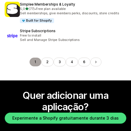
Simplee Memberships & Loyalty
de 5 estrelas
5,0
(77)
•
Free plan available
77 total de avaliações
Sell memberships, give members perks, discounts, store credits
Built for Shopify
Stripe Subscriptions
Free to install
Sell and Manage Stripe Subscriptions
1
2
3
4
6
Quer adicionar uma
aplicação?
Experimente a Shopify gratuitamente durante 3 dias