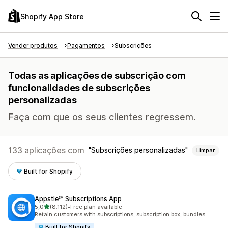
Shopify App Store
Vender produtos
Pagamentos
Subscrições
Todas as aplicações de subscrição com
funcionalidades de subscrições
personalizadas
Faça com que os seus clientes regressem.
133 aplicações com
Subscrições personalizadas
Limpar
Built for Shopify
Appstle℠ Subscriptions App
de 5 estrelas
5,0
(8.112)
•
Free plan available
8112 total de avaliações
Retain customers with subscriptions, subscription box, bundles
Built for Shopify