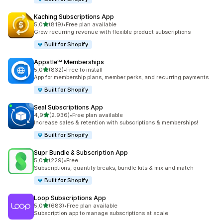
Kaching Subscriptions App
de 5 estrelas
5,0
(819)
•
Free plan available
819 total de avaliações
Grow recurring revenue with flexible product subscriptions
Built for Shopify
Appstle℠ Memberships
de 5 estrelas
5,0
(832)
•
Free to install
832 total de avaliações
App for membership plans, member perks, and recurring payments
Built for Shopify
Seal Subscriptions App
de 5 estrelas
4,9
(2.936)
•
Free plan available
2936 total de avaliações
Increase sales & retention with subscriptions & memberships!
Built for Shopify
Supr Bundle & Subscription App
de 5 estrelas
5,0
(229)
•
Free
229 total de avaliações
Subscriptions, quantity breaks, bundle kits & mix and match
Built for Shopify
Loop Subscriptions App
de 5 estrelas
5,0
(683)
•
Free plan available
683 total de avaliações
Subscription app to manage subscriptions at scale