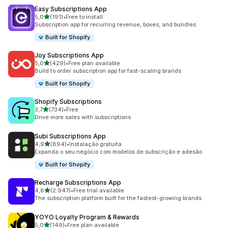
Easy Subscriptions App
de 5 estrelas
5,0
(191)
•
Free to install
191 total de avaliações
Subscription app for recurring revenue, boxes, and bundles
Built for Shopify
Joy Subscriptions App
de 5 estrelas
5,0
(429)
•
Free plan available
429 total de avaliações
Build to order subscription app for fast-scaling brands
Built for Shopify
Shopify Subscriptions
de 5 estrelas
3,7
(734)
•
Free
734 total de avaliações
Drive more sales with subscriptions
Subi Subscriptions App
de 5 estrelas
4,9
(894)
•
Instalação gratuita
894 total de avaliações
Expanda o seu negócio com modelos de subscrição e adesão
Built for Shopify
Recharge Subscriptions App
de 5 estrelas
4,8
(2.947)
•
Free trial available
2947 total de avaliações
The subscription platform built for the fastest-growing brands
YOYO Loyalty Program & Rewards
de 5 estrelas
5,0
(149)
•
Free plan available