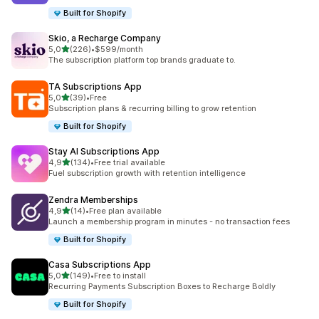
Built for Shopify
Skio, a Recharge Company
de 5 estrelas
5,0
(226)
•
$599/month
226 total de avaliações
The subscription platform top brands graduate to.
TA Subscriptions App
de 5 estrelas
5,0
(39)
•
Free
39 total de avaliações
Subscription plans & recurring billing to grow retention
Built for Shopify
Stay AI Subscriptions App
de 5 estrelas
4,9
(134)
•
Free trial available
134 total de avaliações
Fuel subscription growth with retention intelligence
Zendra Memberships
de 5 estrelas
4,9
(14)
•
Free plan available
14 total de avaliações
Launch a membership program in minutes - no transaction fees
Built for Shopify
Casa Subscriptions App
de 5 estrelas
5,0
(149)
•
Free to install
149 total de avaliações
Recurring Payments Subscription Boxes to Recharge Boldly
Built for Shopify