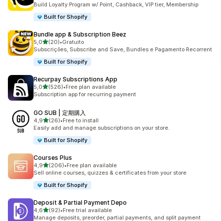
149 total de avaliações
Build Loyalty Program w/ Point, Cashback, VIP tier, Membership
Built for Shopify
Bundle app & Subscription Beez
de 5 estrelas
5,0
(20)
•
Gratuito
20 total de avaliações
Subscrições, Subscribe and Save, Bundles e Pagamento Recorrent
Built for Shopify
Recurpay Subscriptions App
de 5 estrelas
5,0
(526)
•
Free plan available
526 total de avaliações
Subscription app for recurring payment
GO SUB | 定期購入
de 5 estrelas
4,9
(26)
•
Free to install
26 total de avaliações
Easily add and manage subscriptions on your store.
Built for Shopify
Courses Plus
de 5 estrelas
4,9
(206)
•
Free plan available
206 total de avaliações
Sell online courses, quizzes & certificates from your store
Built for Shopify
Deposit & Partial Payment Depo
de 5 estrelas
4,6
(92)
•
Free trial available
92 total de avaliações
Manage deposits, preorder, partial payments, and split payment