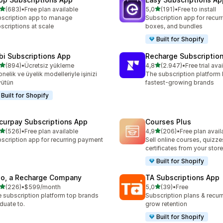
5 yıldız üzerinden
5 yıldız üzerinden
(683)
•
Free plan available
5,0
(191)
•
Free to install
lam 683 değerlendirme
toplam 191 değerlendirme
scription app to manage
Subscription app for recurr
scriptions at scale
boxes, and bundles
Built for Shopify
bi Subscriptions App
Recharge Subscriptio
5 yıldız üzerinden
5 yıldız üzerinden
(894)
•
Ücretsiz yükleme
4,8
(2.947)
•
Free trial ava
lam 894 değerlendirme
toplam 2947 değerlendirm
nelik ve üyelik modelleriyle işinizi
The subscription platform b
yütün
fastest-growing brands
Built for Shopify
curpay Subscriptions App
Courses Plus
5 yıldız üzerinden
5 yıldız üzerinden
(526)
•
Free plan available
4,9
(206)
•
Free plan avail
lam 526 değerlendirme
toplam 206 değerlendirme
scription app for recurring payment
Sell online courses, quizze
certificates from your store
Built for Shopify
io, a Recharge Company
TA Subscriptions App
5 yıldız üzerinden
5 yıldız üzerinden
(226)
•
$599/month
5,0
(39)
•
Free
lam 226 değerlendirme
toplam 39 değerlendirme
 subscription platform top brands
Subscription plans & recurri
duate to.
grow retention
Built for Shopify