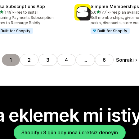
sa Subscriptions App
Simplee Memberships 
5 yıldız üzerinden
5 yıldız üzerinden
(149)
•
Free to install
5,0
(77)
•
Free plan availa
lam 149 değerlendirme
toplam 77 değerlendirme
urring Payments Subscription
Sell memberships, give m
es to Recharge Boldly
perks, discounts, store cre
Built for Shopify
Built for Shopify
Sonraki
1
2
3
4
…
6
 eklemek mi isti
Shopify'ı 3 gün boyunca ücretsiz deneyin