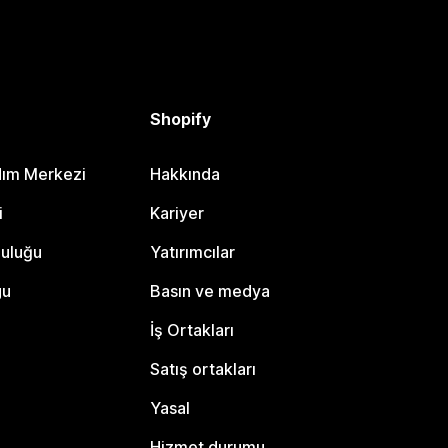
Shopify
dım Merkezi
Hakkında
i
Kariyer
luluğu
Yatırımcılar
gu
Basın ve medya
İş Ortakları
Satış ortakları
Yasal
Hizmet durumu