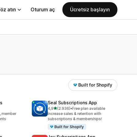
öz atın
Oturum aç
Ücretsiz başlayın
Built for Shopify
s
Seal Subscriptions App
5 yıldız üzerinden
4,9
(2.936)
•
Free plan available
toplam 2936 değerlendirme
s, member
Increase sales & retention with
ents
subscriptions & memberships!
Built for Shopify
p
Joy Subscriptions App