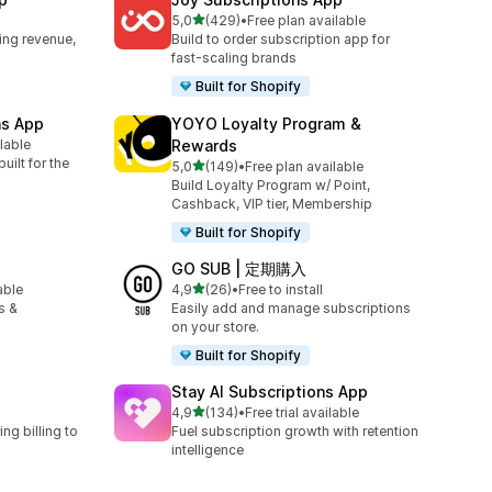
5 yıldız üzerinden
5,0
(429)
•
Free plan available
toplam 429 değerlendirme
ing revenue,
Build to order subscription app for
fast-scaling brands
Built for Shopify
ns App
YOYO Loyalty Program &
ilable
Rewards
e
uilt for the
5 yıldız üzerinden
5,0
(149)
•
Free plan available
toplam 149 değerlendirme
Build Loyalty Program w/ Point,
Cashback, VIP tier, Membership
Built for Shopify
GO SUB | 定期購入
5 yıldız üzerinden
able
4,9
(26)
•
Free to install
toplam 26 değerlendirme
s &
Easily add and manage subscriptions
on your store.
Built for Shopify
Stay AI Subscriptions App
5 yıldız üzerinden
4,9
(134)
•
Free trial available
toplam 134 değerlendirme
ng billing to
Fuel subscription growth with retention
intelligence