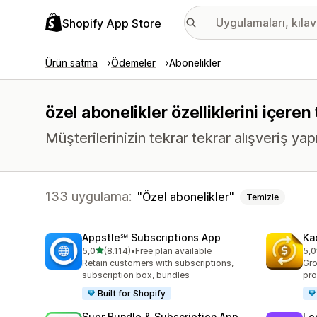
Shopify App Store
Ürün satma
Ödemeler
Abonelikler
özel abonelikler özelliklerini içere
Müşterilerinizin tekrar tekrar alışveriş yap
133 uygulama:
Özel abonelikler
Temizle
Appstle℠ Subscriptions App
Ka
5 yıldız üzerinden
5,0
(8.114)
•
Free plan available
5,0
toplam 8114 değerlendirme
top
Retain customers with subscriptions,
Gro
subscription box, bundles
pro
Built for Shopify
Supr Bundle & Subscription App
Lo