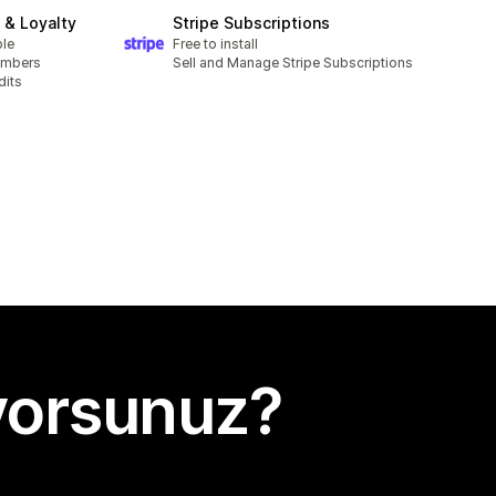
& Loyalty
Stripe Subscriptions
ble
Free to install
embers
Sell and Manage Stripe Subscriptions
dits
yorsunuz?