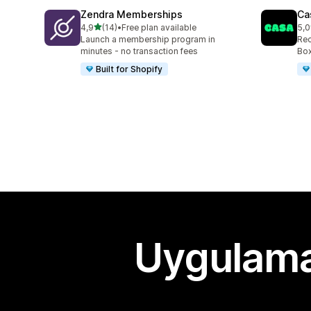
Zendra Memberships
Ca
5 yıldız üzerinden
4,9
(14)
•
Free plan available
5,0
toplam 14 değerlendirme
top
Launch a membership program in
Rec
minutes - no transaction fees
Box
Built for Shopify
Uygulama