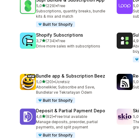
5 yıldız üzerinden
5,0
(229)
•
Free
5,0
toplam 229 değerlendirme
top
Subscriptions, quantity breaks, bundle
Sub
kits & mix and match
sub
Built for Shopify
Shopify Subscriptions
Su
5 yıldız üzerinden
3,7
(734)
•
Free
4,9
toplam 734 değerlendirme
top
Drive more sales with subscriptions
Abo
bü
Bundle app & Subscription Beez
Re
5 yıldız üzerinden
5,0
(20)
•
Ücretsiz
5,0
toplam 20 değerlendirme
top
Abonelikler, Subscribe and Save,
Sub
Bundlelar ve Tekrarlayan Ödem
Built for Shopify
Deposit & Partial Payment Depo
Sk
5 yıldız üzerinden
4,6
(92)
•
Free trial available
5,0
toplam 92 değerlendirme
top
Manage deposits, preorder, partial
The
payments, and split payment
gra
Built for Shopify