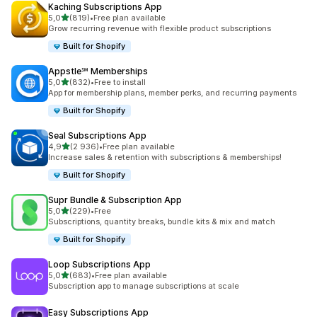
Kaching Subscriptions App
z 5 hvězd
5,0
(819)
•
Free plan available
Celkový počet recenzí: 819
Grow recurring revenue with flexible product subscriptions
Built for Shopify
Appstle℠ Memberships
z 5 hvězd
5,0
(832)
•
Free to install
Celkový počet recenzí: 832
App for membership plans, member perks, and recurring payments
Built for Shopify
Seal Subscriptions App
z 5 hvězd
4,9
(2 936)
•
Free plan available
Celkový počet recenzí: 2936
Increase sales & retention with subscriptions & memberships!
Built for Shopify
Supr Bundle & Subscription App
z 5 hvězd
5,0
(229)
•
Free
Celkový počet recenzí: 229
Subscriptions, quantity breaks, bundle kits & mix and match
Built for Shopify
Loop Subscriptions App
z 5 hvězd
5,0
(683)
•
Free plan available
Celkový počet recenzí: 683
Subscription app to manage subscriptions at scale
Easy Subscriptions App