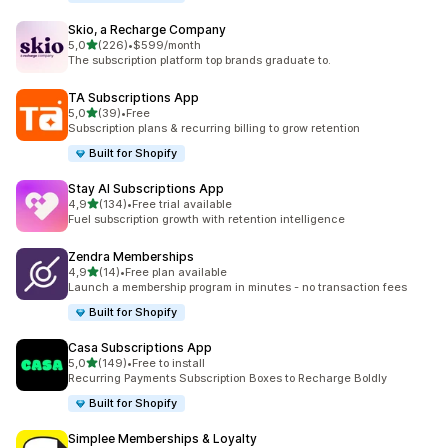
Skio, a Recharge Company
z 5 hvězd
5,0
(226)
•
$599/month
Celkový počet recenzí: 226
The subscription platform top brands graduate to.
TA Subscriptions App
z 5 hvězd
5,0
(39)
•
Free
Celkový počet recenzí: 39
Subscription plans & recurring billing to grow retention
Built for Shopify
Stay AI Subscriptions App
z 5 hvězd
4,9
(134)
•
Free trial available
Celkový počet recenzí: 134
Fuel subscription growth with retention intelligence
Zendra Memberships
z 5 hvězd
4,9
(14)
•
Free plan available
Celkový počet recenzí: 14
Launch a membership program in minutes - no transaction fees
Built for Shopify
Casa Subscriptions App
z 5 hvězd
5,0
(149)
•
Free to install
Celkový počet recenzí: 149
Recurring Payments Subscription Boxes to Recharge Boldly
Built for Shopify
Simplee Memberships & Loyalty