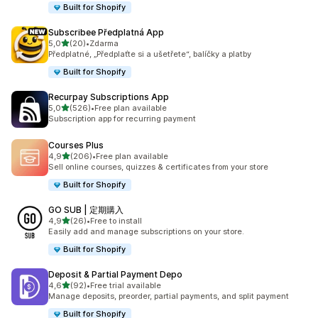
Built for Shopify
Subscribee Předplatná App
z 5 hvězd
5,0
(20)
•
Zdarma
Celkový počet recenzí: 20
Předplatné, „Předplaťte si a ušetřete“, balíčky a platby
Built for Shopify
Recurpay Subscriptions App
z 5 hvězd
5,0
(526)
•
Free plan available
Celkový počet recenzí: 526
Subscription app for recurring payment
Courses Plus
z 5 hvězd
4,9
(206)
•
Free plan available
Celkový počet recenzí: 206
Sell online courses, quizzes & certificates from your store
Built for Shopify
GO SUB | 定期購入
z 5 hvězd
4,9
(26)
•
Free to install
Celkový počet recenzí: 26
Easily add and manage subscriptions on your store.
Built for Shopify
Deposit & Partial Payment Depo
z 5 hvězd
4,6
(92)
•
Free trial available
Celkový počet recenzí: 92
Manage deposits, preorder, partial payments, and split payment
Built for Shopify