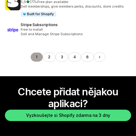
z 5 hvězd
5,0
(77)
•
Free plan available
Celkový počet recenzí: 77
Sell memberships, give members perks, discounts, store credits
Built for Shopify
Stripe Subscriptions
Free to install
Sell and Manage Stripe Subscriptions
1
2
3
4
6
Chcete přidat nějakou
aplikaci?
Vyzkoušejte si Shopify zdarma na 3 dny