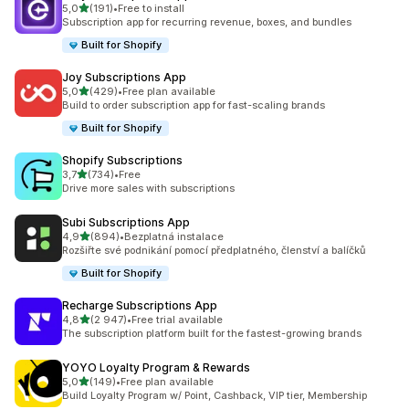
z 5 hvězd
5,0
(191)
•
Free to install
Celkový počet recenzí: 191
Subscription app for recurring revenue, boxes, and bundles
Built for Shopify
Joy Subscriptions App
z 5 hvězd
5,0
(429)
•
Free plan available
Celkový počet recenzí: 429
Build to order subscription app for fast-scaling brands
Built for Shopify
Shopify Subscriptions
z 5 hvězd
3,7
(734)
•
Free
Celkový počet recenzí: 734
Drive more sales with subscriptions
Subi Subscriptions App
z 5 hvězd
4,9
(894)
•
Bezplatná instalace
Celkový počet recenzí: 894
Rozšiřte své podnikání pomocí předplatného, členství a balíčků
Built for Shopify
Recharge Subscriptions App
z 5 hvězd
4,8
(2 947)
•
Free trial available
Celkový počet recenzí: 2947
The subscription platform built for the fastest-growing brands
YOYO Loyalty Program & Rewards
z 5 hvězd
5,0
(149)
•
Free plan available
Celkový počet recenzí: 149
Build Loyalty Program w/ Point, Cashback, VIP tier, Membership