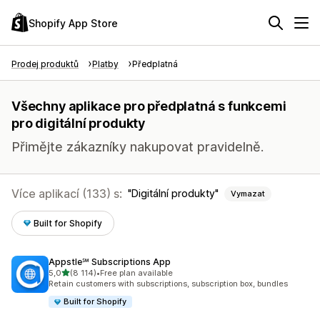
Shopify App Store
Prodej produktů
Platby
Předplatná
Všechny aplikace pro předplatná s funkcemi
pro digitální produkty
Přimějte zákazníky nakupovat pravidelně.
Více aplikací (133) s:
Digitální produkty
Vymazat
Built for Shopify
Appstle℠ Subscriptions App
z 5 hvězd
5,0
(8 114)
•
Free plan available
Celkový počet recenzí: 8114
Retain customers with subscriptions, subscription box, bundles
Built for Shopify