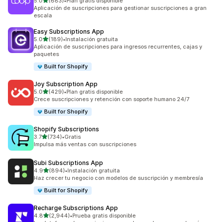
de 5 estrellas
5.0
(683)
•
Plan gratis disponible
683 reseñas en total
Aplicación de suscripciones para gestionar suscripciones a gran
escala
Easy Subscriptions App
de 5 estrellas
5.0
(189)
•
Instalación gratuita
189 reseñas en total
Aplicación de suscripciones para ingresos recurrentes, cajas y
paquetes
Built for Shopify
Joy Subscription App
de 5 estrellas
5.0
(429)
•
Plan gratis disponible
429 reseñas en total
Crece suscripciones y retención con soporte humano 24/7
Built for Shopify
Shopify Subscriptions
de 5 estrellas
3.7
(734)
•
Gratis
734 reseñas en total
Impulsa más ventas con suscripciones
Subi Subscriptions App
de 5 estrellas
4.9
(894)
•
Instalación gratuita
894 reseñas en total
Haz crecer tu negocio con modelos de suscripción y membresía
Built for Shopify
Recharge Subscriptions App
de 5 estrellas
4.8
(2,944)
•
Prueba gratis disponible
2944 reseñas en total