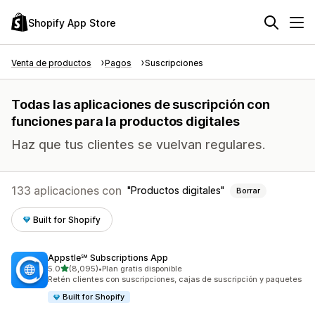
Shopify App Store
Venta de productos
Pagos
Suscripciones
Todas las aplicaciones de suscripción con
funciones para la productos digitales
Haz que tus clientes se vuelvan regulares.
133 aplicaciones con
Productos digitales
Borrar
Built for Shopify
Appstle℠ Subscriptions App
de 5 estrellas
5.0
(8,095)
•
Plan gratis disponible
8095 reseñas en total
Retén clientes con suscripciones, cajas de suscripción y paquetes
Built for Shopify