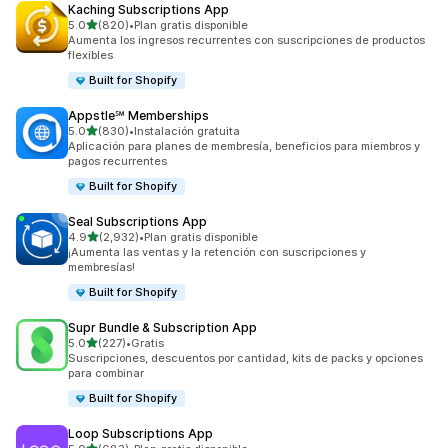
Kaching Subscriptions App
de 5 estrellas
5.0
(820)
•
Plan gratis disponible
820 reseñas en total
Aumenta los ingresos recurrentes con suscripciones de productos
flexibles
Built for Shopify
Appstle℠ Memberships
de 5 estrellas
5.0
(830)
•
Instalación gratuita
830 reseñas en total
Aplicación para planes de membresía, beneficios para miembros y
pagos recurrentes
Built for Shopify
Seal Subscriptions App
de 5 estrellas
4.9
(2,932)
•
Plan gratis disponible
2932 reseñas en total
¡Aumenta las ventas y la retención con suscripciones y
membresías!
Built for Shopify
Supr Bundle & Subscription App
de 5 estrellas
5.0
(227)
•
Gratis
227 reseñas en total
Suscripciones, descuentos por cantidad, kits de packs y opciones
para combinar
Built for Shopify
Loop Subscriptions App