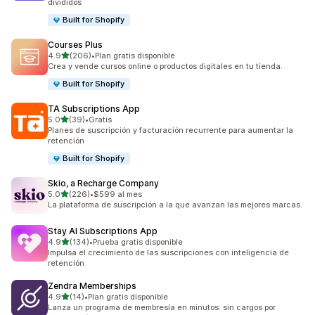
divididos
Built for Shopify
Courses Plus
de 5 estrellas
4.9
(206)
•
Plan gratis disponible
206 reseñas en total
Crea y vende cursos online o productos digitales en tu tienda.
Built for Shopify
TA Subscriptions App
de 5 estrellas
5.0
(39)
•
Gratis
39 reseñas en total
Planes de suscripción y facturación recurrente para aumentar la
retención
Built for Shopify
Skio, a Recharge Company
de 5 estrellas
5.0
(226)
•
$599 al mes
226 reseñas en total
La plataforma de suscripción a la que avanzan las mejores marcas.
Stay AI Subscriptions App
de 5 estrellas
4.9
(134)
•
Prueba gratis disponible
134 reseñas en total
Impulsa el crecimiento de las suscripciones con inteligencia de
retención
Zendra Memberships
de 5 estrellas
4.9
(14)
•
Plan gratis disponible
14 reseñas en total
Lanza un programa de membresía en minutos: sin cargos por