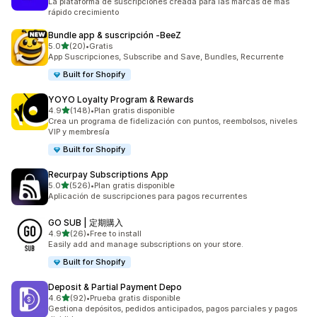
La plataforma de suscripciones creada para las marcas de más
rápido crecimiento
Bundle app & suscripción ‑BeeZ
de 5 estrellas
5.0
(20)
•
Gratis
20 reseñas en total
App Suscripciones, Subscribe and Save, Bundles, Recurrente
Built for Shopify
YOYO Loyalty Program & Rewards
de 5 estrellas
4.9
(148)
•
Plan gratis disponible
148 reseñas en total
Crea un programa de fidelización con puntos, reembolsos, niveles
VIP y membresía
Built for Shopify
Recurpay Subscriptions App
de 5 estrellas
5.0
(526)
•
Plan gratis disponible
526 reseñas en total
Aplicación de suscripciones para pagos recurrentes
GO SUB | 定期購入
de 5 estrellas
4.9
(26)
•
Free to install
26 reseñas en total
Easily add and manage subscriptions on your store.
Built for Shopify
Deposit & Partial Payment Depo
de 5 estrellas
4.6
(92)
•
Prueba gratis disponible
92 reseñas en total
Gestiona depósitos, pedidos anticipados, pagos parciales y pagos