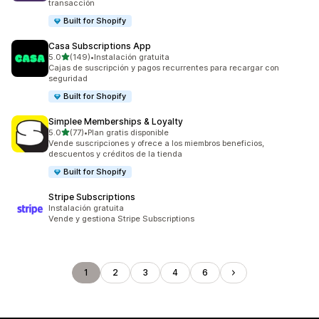
transacción
Built for Shopify
Casa Subscriptions App
de 5 estrellas
5.0
(149)
•
Instalación gratuita
149 reseñas en total
Cajas de suscripción y pagos recurrentes para recargar con
seguridad
Built for Shopify
Simplee Memberships & Loyalty
de 5 estrellas
5.0
(77)
•
Plan gratis disponible
77 reseñas en total
Vende suscripciones y ofrece a los miembros beneficios,
descuentos y créditos de la tienda
Built for Shopify
Stripe Subscriptions
Instalación gratuita
Vende y gestiona Stripe Subscriptions
1
2
3
4
6