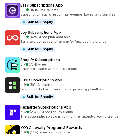
Easy Subscriptions App
/ 5 tähteä
5,0
(191)
•
Free to install
191 arvostelua yhteensä
Subscription app for recurring revenue, boxes, and bundles
Built for Shopify
Joy Subscriptions App
/ 5 tähteä
5,0
(429)
•
Free plan available
429 arvostelua yhteensä
Build to order subscription app for fast-scaling brands
Built for Shopify
Shopify Subscriptions
/ 5 tähteä
3,7
(734)
•
Free
734 arvostelua yhteensä
Drive more sales with subscriptions
Subi Subscriptions App
/ 5 tähteä
4,9
(894)
•
Ilmainen asennus
894 arvostelua yhteensä
Laajenna liiketoimintaasi tilaus- ja jäsenyysmalleilla
Built for Shopify
Recharge Subscriptions App
/ 5 tähteä
4,8
(2 947)
•
Free trial available
2947 arvostelua yhteensä
The subscription platform built for the fastest-growing brands
YOYO Loyalty Program & Rewards
/ 5 tähteä
4,9
(148)
•
Free plan available