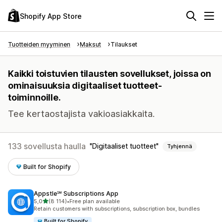
Shopify App Store
Tuotteiden myyminen
Maksut
Tilaukset
Kaikki toistuvien tilausten sovellukset, joissa on
ominaisuuksia digitaaliset tuotteet-
toiminnoille.
Tee kertaostajista vakioasiakkaita.
133 sovellusta haulla
Digitaaliset tuotteet
Tyhjennä
Built for Shopify
Appstle℠ Subscriptions App
/ 5 tähteä
5,0
(8 114)
•
Free plan available
8114 arvostelua yhteensä
Retain customers with subscriptions, subscription box, bundles
Built for Shopify