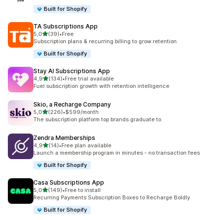
Built for Shopify
TA Subscriptions App
/ 5 tähteä
5,0
(39)
•
Free
39 arvostelua yhteensä
Subscription plans & recurring billing to grow retention
Built for Shopify
Stay AI Subscriptions App
/ 5 tähteä
4,9
(134)
•
Free trial available
134 arvostelua yhteensä
Fuel subscription growth with retention intelligence
Skio, a Recharge Company
/ 5 tähteä
5,0
(226)
•
$599/month
226 arvostelua yhteensä
The subscription platform top brands graduate to.
Zendra Memberships
/ 5 tähteä
4,9
(14)
•
Free plan available
14 arvostelua yhteensä
Launch a membership program in minutes - no transaction fees
Built for Shopify
Casa Subscriptions App
/ 5 tähteä
5,0
(149)
•
Free to install
149 arvostelua yhteensä
Recurring Payments Subscription Boxes to Recharge Boldly
Built for Shopify