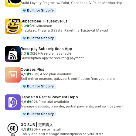
148 arvostelua yhteensä
Build Loyalty Program w/ Point, Cashback, VIP tier, Membership
Built for Shopify
Subscribee Tilaussovellus
/ 5 tähteä
5,0
(20)
•
Ilmainen
20 arvostelua yhteensä
Tilaukset, Tilaa ja Säästä, Paketit ja Toistuvat Maksut
Built for Shopify
Recurpay Subscriptions App
/ 5 tähteä
5,0
(526)
•
Free plan available
526 arvostelua yhteensä
Subscription app for recurring payment
Courses Plus
/ 5 tähteä
4,9
(206)
•
Free plan available
206 arvostelua yhteensä
Sell online courses, quizzes & certificates from your store
Built for Shopify
Deposit & Partial Payment Depo
/ 5 tähteä
4,6
(92)
•
Free trial available
92 arvostelua yhteensä
Manage deposits, preorder, partial payments, and split payment
Built for Shopify
GO SUB | 定期購入
/ 5 tähteä
4,9
(26)
•
Free to install
26 arvostelua yhteensä
Easily add and manage subscriptions on your store.