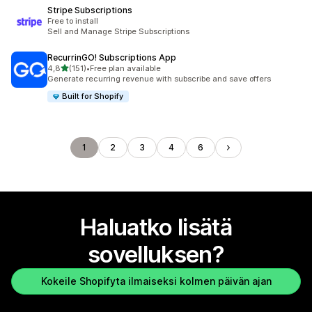
Stripe Subscriptions
Free to install
Sell and Manage Stripe Subscriptions
RecurrinGO! Subscriptions App
/ 5 tähteä
4,8
(151)
•
Free plan available
151 arvostelua yhteensä
Generate recurring revenue with subscribe and save offers
Built for Shopify
1
2
3
4
6
Haluatko lisätä
sovelluksen?
Kokeile Shopifyta ilmaiseksi kolmen päivän ajan