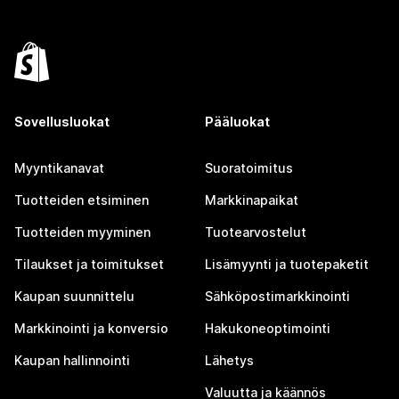
Sovellusluokat
Pääluokat
Myyntikanavat
Suoratoimitus
Tuotteiden etsiminen
Markkinapaikat
Tuotteiden myyminen
Tuotearvostelut
Tilaukset ja toimitukset
Lisämyynti ja tuotepaketit
Kaupan suunnittelu
Sähköpostimarkkinointi
Markkinointi ja konversio
Hakukoneoptimointi
Kaupan hallinnointi
Lähetys
Valuutta ja käännös