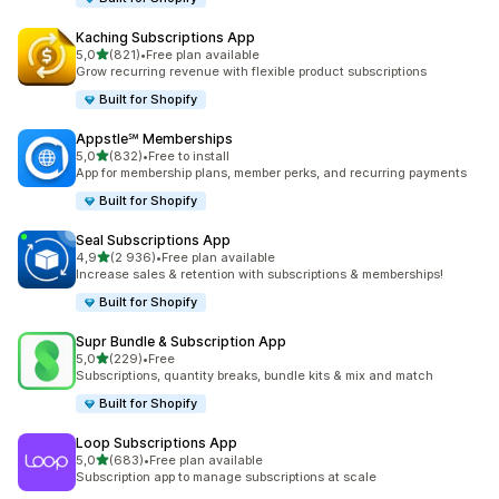
Kaching Subscriptions App
/ 5 tähteä
5,0
(821)
•
Free plan available
821 arvostelua yhteensä
Grow recurring revenue with flexible product subscriptions
Built for Shopify
Appstle℠ Memberships
/ 5 tähteä
5,0
(832)
•
Free to install
832 arvostelua yhteensä
App for membership plans, member perks, and recurring payments
Built for Shopify
Seal Subscriptions App
/ 5 tähteä
4,9
(2 936)
•
Free plan available
2936 arvostelua yhteensä
Increase sales & retention with subscriptions & memberships!
Built for Shopify
Supr Bundle & Subscription App
/ 5 tähteä
5,0
(229)
•
Free
229 arvostelua yhteensä
Subscriptions, quantity breaks, bundle kits & mix and match
Built for Shopify
Loop Subscriptions App
/ 5 tähteä
5,0
(683)
•
Free plan available
683 arvostelua yhteensä
Subscription app to manage subscriptions at scale