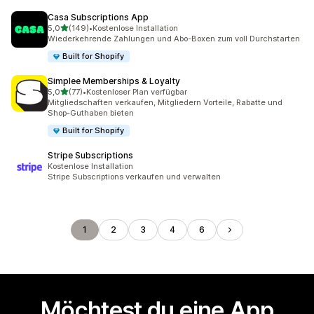
Casa Subscriptions App
von 5 Sternen
5,0
(149)
•
Kostenlose Installation
149 Rezensionen insgesamt
Wiederkehrende Zahlungen und Abo-Boxen zum voll Durchstarten
Built for Shopify
Simplee Memberships & Loyalty
von 5 Sternen
5,0
(77)
•
Kostenloser Plan verfügbar
77 Rezensionen insgesamt
Mitgliedschaften verkaufen, Mitgliedern Vorteile, Rabatte und
Shop-Guthaben bieten
Built for Shopify
Stripe Subscriptions
Kostenlose Installation
Stripe Subscriptions verkaufen und verwalten
1
2
3
4
6
Möchtest du eine App