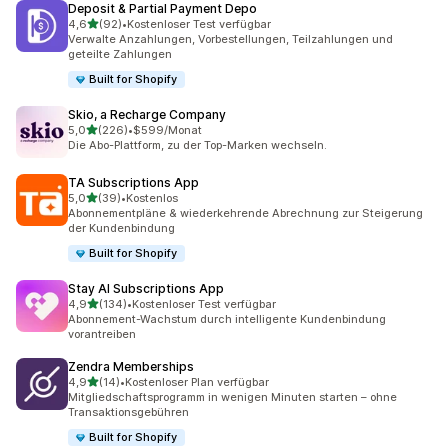
Deposit & Partial Payment Depo
von 5 Sternen
4,6
(92)
•
Kostenloser Test verfügbar
92 Rezensionen insgesamt
Verwalte Anzahlungen, Vorbestellungen, Teilzahlungen und
geteilte Zahlungen
Built for Shopify
Skio, a Recharge Company
von 5 Sternen
5,0
(226)
•
$599/Monat
226 Rezensionen insgesamt
Die Abo-Plattform, zu der Top-Marken wechseln.
TA Subscriptions App
von 5 Sternen
5,0
(39)
•
Kostenlos
39 Rezensionen insgesamt
Abonnementpläne & wiederkehrende Abrechnung zur Steigerung
der Kundenbindung
Built for Shopify
Stay AI Subscriptions App
von 5 Sternen
4,9
(134)
•
Kostenloser Test verfügbar
134 Rezensionen insgesamt
Abonnement-Wachstum durch intelligente Kundenbindung
vorantreiben
Zendra Memberships
von 5 Sternen
4,9
(14)
•
Kostenloser Plan verfügbar
14 Rezensionen insgesamt
Mitgliedschaftsprogramm in wenigen Minuten starten – ohne
Transaktionsgebühren
Built for Shopify