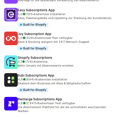
Abo-App für die skalierbare Verwaltung von Abonnements
Easy Subscriptions App
von 5 Sternen
5,0
(191)
•
Kostenlose Installation
191 Rezensionen insgesamt
Abos, Paketangebote und Upselling zur Stärkung der Kundenbindu
Built for Shopify
Joy Subscription App
von 5 Sternen
5,0
(429)
•
Kostenloser Plan verfügbar
429 Rezensionen insgesamt
Abos & Bindung steigern mit 24/7 Mensch-Support
Built for Shopify
Shopify Subscriptions
von 5 Sternen
3,7
(734)
•
Kostenlos
734 Rezensionen insgesamt
Mehr Umsatz mit Abonnements erzielen
Subi Subscriptions App
von 5 Sternen
4,9
(894)
•
Kostenlose Installation
894 Rezensionen insgesamt
Skaliere dein Business mit Abos & Mitgliedschaften
Built for Shopify
Recharge Subscriptions App
von 5 Sternen
4,8
(2.947)
•
Kostenloser Test verfügbar
2947 Rezensionen insgesamt
Die Abonnement-Plattform für die am schnellsten wachsenden
Marken