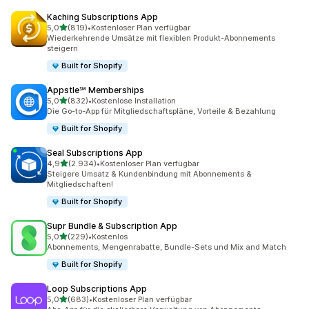
Kaching Subscriptions App
von 5 Sternen
5,0
(819)
•
Kostenloser Plan verfügbar
819 Rezensionen insgesamt
Wiederkehrende Umsätze mit flexiblen Produkt-Abonnements
steigern
Built for Shopify
Appstle℠ Memberships
von 5 Sternen
5,0
(832)
•
Kostenlose Installation
832 Rezensionen insgesamt
Die Go-to-App für Mitgliedschaftspläne, Vorteile & Bezahlung
Built for Shopify
Seal Subscriptions App
von 5 Sternen
4,9
(2.934)
•
Kostenloser Plan verfügbar
2934 Rezensionen insgesamt
Steigere Umsatz & Kundenbindung mit Abonnements &
Mitgliedschaften!
Built for Shopify
Supr Bundle & Subscription App
von 5 Sternen
5,0
(229)
•
Kostenlos
229 Rezensionen insgesamt
Abonnements, Mengenrabatte, Bundle-Sets und Mix and Match
Built for Shopify
Loop Subscriptions App
von 5 Sternen
5,0
(683)
•
Kostenloser Plan verfügbar
683 Rezensionen insgesamt