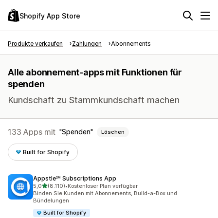
Shopify App Store
Produkte verkaufen
Zahlungen
Abonnements
Alle abonnement-apps mit Funktionen für
spenden
Kundschaft zu Stammkundschaft machen
133 Apps mit
Spenden
Löschen
Built for Shopify
Appstle℠ Subscriptions App
von 5 Sternen
5,0
(8.110)
•
Kostenloser Plan verfügbar
8110 Rezensionen insgesamt
Binden Sie Kunden mit Abonnements, Build-a-Box und
Bündelungen
Built for Shopify