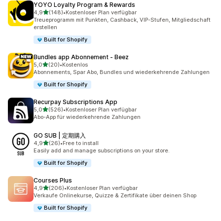
YOYO Loyalty Program & Rewards
von 5 Sternen
4,9
(148)
•
Kostenloser Plan verfügbar
148 Rezensionen insgesamt
Treueprogramm mit Punkten, Cashback, VIP-Stufen, Mitgliedschaft
erstellen
Built for Shopify
Bundles app Abonnement ‑ Beez
von 5 Sternen
5,0
(20)
•
Kostenlos
20 Rezensionen insgesamt
Abonnements, Spar Abo, Bundles und wiederkehrende Zahlungen
Built for Shopify
Recurpay Subscriptions App
von 5 Sternen
5,0
(526)
•
Kostenloser Plan verfügbar
526 Rezensionen insgesamt
Abo-App für wiederkehrende Zahlungen
GO SUB | 定期購入
von 5 Sternen
4,9
(26)
•
Free to install
26 Rezensionen insgesamt
Easily add and manage subscriptions on your store.
Built for Shopify
Courses Plus
von 5 Sternen
4,9
(206)
•
Kostenloser Plan verfügbar
206 Rezensionen insgesamt
Verkaufe Onlinekurse, Quizze & Zertifikate über deinen Shop
Built for Shopify