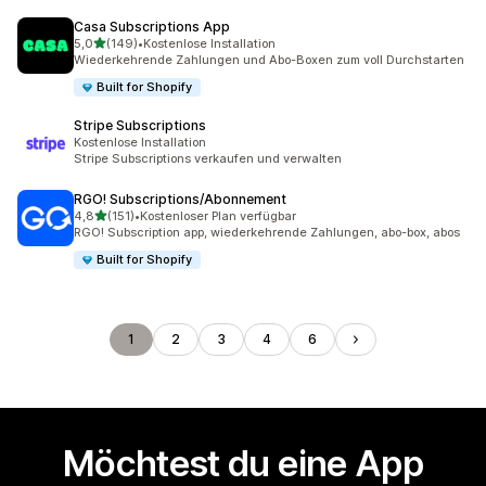
Casa Subscriptions App
von 5 Sternen
5,0
(149)
•
Kostenlose Installation
149 Rezensionen insgesamt
Wiederkehrende Zahlungen und Abo-Boxen zum voll Durchstarten
Built for Shopify
Stripe Subscriptions
Kostenlose Installation
Stripe Subscriptions verkaufen und verwalten
RGO! Subscriptions/Abonnement
von 5 Sternen
4,8
(151)
•
Kostenloser Plan verfügbar
151 Rezensionen insgesamt
RGO! Subscription app, wiederkehrende Zahlungen, abo-box, abos
Built for Shopify
1
2
3
4
6
Möchtest du eine App