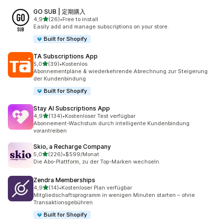
GO SUB | 定期購入
von 5 Sternen
4,9
(26)
•
Free to install
26 Rezensionen insgesamt
Easily add and manage subscriptions on your store.
Built for Shopify
TA Subscriptions App
von 5 Sternen
5,0
(39)
•
Kostenlos
39 Rezensionen insgesamt
Abonnementpläne & wiederkehrende Abrechnung zur Steigerung
der Kundenbindung
Built for Shopify
Stay AI Subscriptions App
von 5 Sternen
4,9
(134)
•
Kostenloser Test verfügbar
134 Rezensionen insgesamt
Abonnement-Wachstum durch intelligente Kundenbindung
vorantreiben
Skio, a Recharge Company
von 5 Sternen
5,0
(226)
•
$599/Monat
226 Rezensionen insgesamt
Die Abo-Plattform, zu der Top-Marken wechseln.
Zendra Memberships
von 5 Sternen
4,9
(14)
•
Kostenloser Plan verfügbar
14 Rezensionen insgesamt
Mitgliedschaftsprogramm in wenigen Minuten starten – ohne
Transaktionsgebühren
Built for Shopify