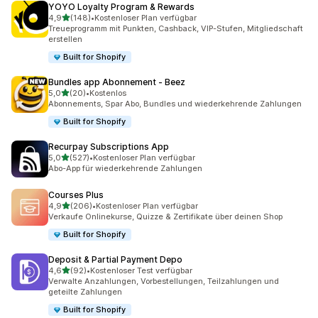
YOYO Loyalty Program & Rewards
von 5 Sternen
4,9
(148)
•
Kostenloser Plan verfügbar
148 Rezensionen insgesamt
Treueprogramm mit Punkten, Cashback, VIP-Stufen, Mitgliedschaft
erstellen
Built for Shopify
Bundles app Abonnement ‑ Beez
von 5 Sternen
5,0
(20)
•
Kostenlos
20 Rezensionen insgesamt
Abonnements, Spar Abo, Bundles und wiederkehrende Zahlungen
Built for Shopify
Recurpay Subscriptions App
von 5 Sternen
5,0
(527)
•
Kostenloser Plan verfügbar
527 Rezensionen insgesamt
Abo-App für wiederkehrende Zahlungen
Courses Plus
von 5 Sternen
4,9
(206)
•
Kostenloser Plan verfügbar
206 Rezensionen insgesamt
Verkaufe Onlinekurse, Quizze & Zertifikate über deinen Shop
Built for Shopify
Deposit & Partial Payment Depo
von 5 Sternen
4,6
(92)
•
Kostenloser Test verfügbar
92 Rezensionen insgesamt
Verwalte Anzahlungen, Vorbestellungen, Teilzahlungen und
geteilte Zahlungen
Built for Shopify