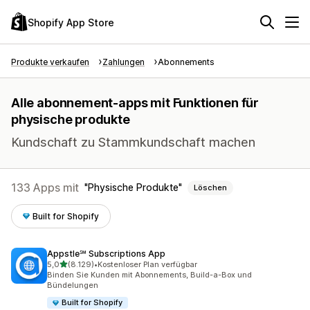
Shopify App Store
Produkte verkaufen
Zahlungen
Abonnements
Alle abonnement-apps mit Funktionen für
physische produkte
Kundschaft zu Stammkundschaft machen
133 Apps mit
Physische Produkte
Löschen
Built for Shopify
Appstle℠ Subscriptions App
von 5 Sternen
5,0
(8.129)
•
Kostenloser Plan verfügbar
8129 Rezensionen insgesamt
Binden Sie Kunden mit Abonnements, Build-a-Box und
Bündelungen
Built for Shopify