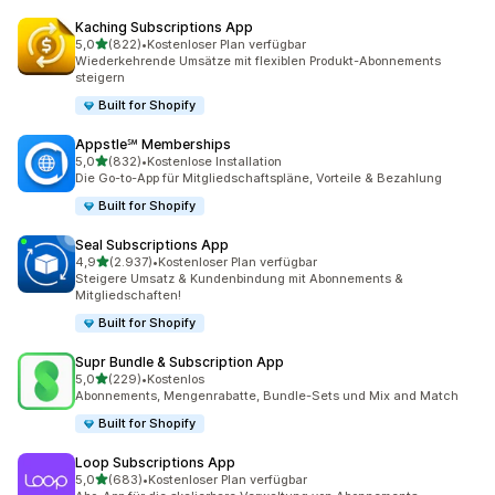
Kaching Subscriptions App
von 5 Sternen
5,0
(822)
•
Kostenloser Plan verfügbar
822 Rezensionen insgesamt
Wiederkehrende Umsätze mit flexiblen Produkt-Abonnements
steigern
Built for Shopify
Appstle℠ Memberships
von 5 Sternen
5,0
(832)
•
Kostenlose Installation
832 Rezensionen insgesamt
Die Go-to-App für Mitgliedschaftspläne, Vorteile & Bezahlung
Built for Shopify
Seal Subscriptions App
von 5 Sternen
4,9
(2.937)
•
Kostenloser Plan verfügbar
2937 Rezensionen insgesamt
Steigere Umsatz & Kundenbindung mit Abonnements &
Mitgliedschaften!
Built for Shopify
Supr Bundle & Subscription App
von 5 Sternen
5,0
(229)
•
Kostenlos
229 Rezensionen insgesamt
Abonnements, Mengenrabatte, Bundle-Sets und Mix and Match
Built for Shopify
Loop Subscriptions App
von 5 Sternen
5,0
(683)
•
Kostenloser Plan verfügbar
683 Rezensionen insgesamt