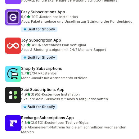
Abo-App für die skalierbare Verwaltung von Abonnements
Easy Subscriptions App
von 5 Sternen
5,0
(191)
•
Kostenlose Installation
191 Rezensionen insgesamt
Abos, Paketangebote und Upselling zur Stärkung der Kundenbindu
Built for Shopify
Joy Subscription App
von 5 Sternen
5,0
(429)
•
Kostenloser Plan verfügbar
429 Rezensionen insgesamt
Abos & Bindung steigern mit 24/7 Mensch-Support
Built for Shopify
Shopify Subscriptions
von 5 Sternen
3,7
(734)
•
Kostenlos
734 Rezensionen insgesamt
Mehr Umsatz mit Abonnements erzielen
Subi Subscriptions App
von 5 Sternen
4,9
(895)
•
Kostenlose Installation
895 Rezensionen insgesamt
Skaliere dein Business mit Abos & Mitgliedschaften
Built for Shopify
Recharge Subscriptions App
von 5 Sternen
4,8
(2.950)
•
Kostenloser Test verfügbar
2950 Rezensionen insgesamt
Die Abonnement-Plattform für die am schnellsten wachsenden
Marken