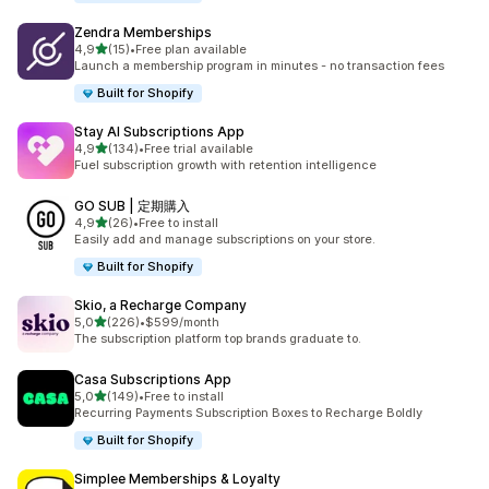
Zendra Memberships
/ 5 tähteä
4,9
(15)
•
Free plan available
15 arvostelua yhteensä
Launch a membership program in minutes - no transaction fees
Built for Shopify
Stay AI Subscriptions App
/ 5 tähteä
4,9
(134)
•
Free trial available
134 arvostelua yhteensä
Fuel subscription growth with retention intelligence
GO SUB | 定期購入
/ 5 tähteä
4,9
(26)
•
Free to install
26 arvostelua yhteensä
Easily add and manage subscriptions on your store.
Built for Shopify
Skio, a Recharge Company
/ 5 tähteä
5,0
(226)
•
$599/month
226 arvostelua yhteensä
The subscription platform top brands graduate to.
Casa Subscriptions App
/ 5 tähteä
5,0
(149)
•
Free to install
149 arvostelua yhteensä
Recurring Payments Subscription Boxes to Recharge Boldly
Built for Shopify
Simplee Memberships & Loyalty