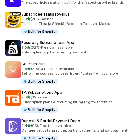
The subscription platform built for the fastest-growing brands
Subscribee Tilaussovellus
/ 5 tähteä
5,0
(20)
•
Ilmainen
20 arvostelua yhteensä
Tilaukset, Tilaa ja Säästä, Paketit ja Toistuvat Maksut
Built for Shopify
Recurpay Subscriptions App
/ 5 tähteä
5,0
(527)
•
Free plan available
527 arvostelua yhteensä
Subscription app for recurring payment
Courses Plus
/ 5 tähteä
4,9
(206)
•
Free plan available
206 arvostelua yhteensä
Sell online courses, quizzes & certificates from your store
Built for Shopify
TA Subscriptions App
/ 5 tähteä
5,0
(39)
•
Free
39 arvostelua yhteensä
Subscription plans & recurring billing to grow retention
Built for Shopify
Deposit & Partial Payment Depo
/ 5 tähteä
4,4
(93)
•
Free trial available
93 arvostelua yhteensä
Manage deposits, preorder, partial payments, and split payment
Built for Shopify