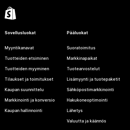
Sovellusluokat
Pääluokat
Myyntikanavat
Suoratoimitus
Tuotteiden etsiminen
Markkinapaikat
Tuotteiden myyminen
Tuotearvostelut
Tilaukset ja toimitukset
Lisämyynti ja tuotepaketit
Kaupan suunnittelu
Sähköpostimarkkinointi
Markkinointi ja konversio
Hakukoneoptimointi
Kaupan hallinnointi
Lähetys
Valuutta ja käännös