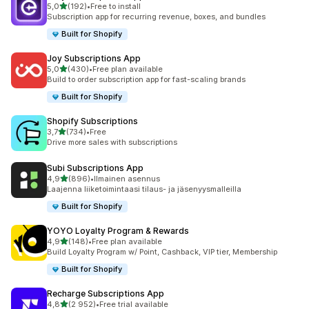
/ 5 tähteä
5,0
(192)
•
Free to install
192 arvostelua yhteensä
Subscription app for recurring revenue, boxes, and bundles
Built for Shopify
Joy Subscriptions App
/ 5 tähteä
5,0
(430)
•
Free plan available
430 arvostelua yhteensä
Build to order subscription app for fast-scaling brands
Built for Shopify
Shopify Subscriptions
/ 5 tähteä
3,7
(734)
•
Free
734 arvostelua yhteensä
Drive more sales with subscriptions
Subi Subscriptions App
/ 5 tähteä
4,9
(896)
•
Ilmainen asennus
896 arvostelua yhteensä
Laajenna liiketoimintaasi tilaus- ja jäsenyysmalleilla
Built for Shopify
YOYO Loyalty Program & Rewards
/ 5 tähteä
4,9
(148)
•
Free plan available
148 arvostelua yhteensä
Build Loyalty Program w/ Point, Cashback, VIP tier, Membership
Built for Shopify
Recharge Subscriptions App
/ 5 tähteä
4,8
(2 952)
•
Free trial available
2952 arvostelua yhteensä