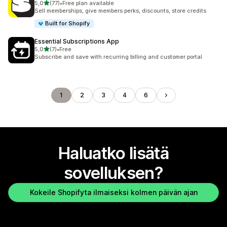
/ 5 tähteä
5,0
(77)
•
Free plan available
77 arvostelua yhteensä
Sell memberships, give members perks, discounts, store credits
Built for Shopify
Essential Subscriptions App
/ 5 tähteä
5,0
(7)
•
Free
7 arvostelua yhteensä
Subscribe and save with recurring billing and customer portal
1
2
3
4
6
Haluatko lisätä
sovelluksen?
Kokeile Shopifyta ilmaiseksi kolmen päivän ajan