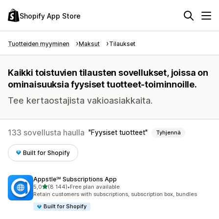
Shopify App Store
Tuotteiden myyminen
Maksut
Tilaukset
Kaikki toistuvien tilausten sovellukset, joissa on
ominaisuuksia fyysiset tuotteet-toiminnoille.
Tee kertaostajista vakioasiakkaita.
133 sovellusta haulla
Fyysiset tuotteet
Tyhjennä
Built for Shopify
Appstle℠ Subscriptions App
/ 5 tähteä
5,0
(8 144)
•
Free plan available
8144 arvostelua yhteensä
Retain customers with subscriptions, subscription box, bundles
Built for Shopify