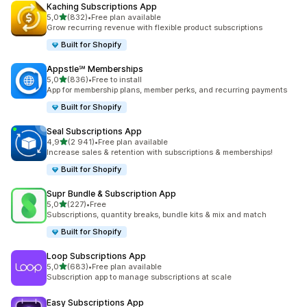
Kaching Subscriptions App
/ 5 tähteä
5,0
(832)
•
Free plan available
832 arvostelua yhteensä
Grow recurring revenue with flexible product subscriptions
Built for Shopify
Appstle℠ Memberships
/ 5 tähteä
5,0
(836)
•
Free to install
836 arvostelua yhteensä
App for membership plans, member perks, and recurring payments
Built for Shopify
Seal Subscriptions App
/ 5 tähteä
4,9
(2 941)
•
Free plan available
2941 arvostelua yhteensä
Increase sales & retention with subscriptions & memberships!
Built for Shopify
Supr Bundle & Subscription App
/ 5 tähteä
5,0
(227)
•
Free
227 arvostelua yhteensä
Subscriptions, quantity breaks, bundle kits & mix and match
Built for Shopify
Loop Subscriptions App
/ 5 tähteä
5,0
(683)
•
Free plan available
683 arvostelua yhteensä
Subscription app to manage subscriptions at scale
Easy Subscriptions App