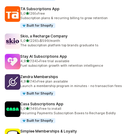
TA Subscriptions App
de 5 estrelas
5,0
(39)
•
Free
39 total de avaliações
Subscription plans & recurring billing to grow retention
Built for Shopify
Skio, a Recharge Company
de 5 estrelas
5,0
(226)
•
$599/month
226 total de avaliações
The subscription platform top brands graduate to.
Stay AI Subscriptions App
de 5 estrelas
4,9
(134)
•
Free trial available
134 total de avaliações
Fuel subscription growth with retention intelligence
Zendra Memberships
de 5 estrelas
4,9
(14)
•
Free plan available
14 total de avaliações
Launch a membership program in minutes - no transaction fees
Built for Shopify
Casa Subscriptions App
de 5 estrelas
5,0
(149)
•
Free to install
149 total de avaliações
Recurring Payments Subscription Boxes to Recharge Boldly
Built for Shopify
Simplee Memberships & Loyalty