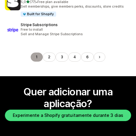
de 5 estrelas
5,0
(77)
•
Free plan available
77 total de avaliações
Sell memberships, give members perks, discounts, store credits
Built for Shopify
Stripe Subscriptions
Free to install
Sell and Manage Stripe Subscriptions
1
2
3
4
6
Quer adicionar uma
aplicação?
Experimente a Shopify gratuitamente durante 3 dias