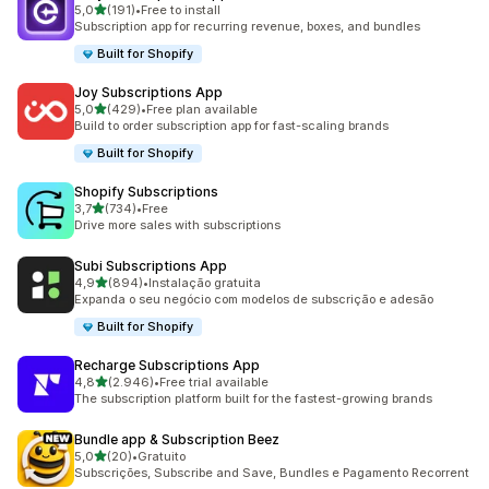
de 5 estrelas
5,0
(191)
•
Free to install
191 total de avaliações
Subscription app for recurring revenue, boxes, and bundles
Built for Shopify
Joy Subscriptions App
de 5 estrelas
5,0
(429)
•
Free plan available
429 total de avaliações
Build to order subscription app for fast-scaling brands
Built for Shopify
Shopify Subscriptions
de 5 estrelas
3,7
(734)
•
Free
734 total de avaliações
Drive more sales with subscriptions
Subi Subscriptions App
de 5 estrelas
4,9
(894)
•
Instalação gratuita
894 total de avaliações
Expanda o seu negócio com modelos de subscrição e adesão
Built for Shopify
Recharge Subscriptions App
de 5 estrelas
4,8
(2.946)
•
Free trial available
2946 total de avaliações
The subscription platform built for the fastest-growing brands
Bundle app & Subscription Beez
de 5 estrelas
5,0
(20)
•
Gratuito
20 total de avaliações
Subscrições, Subscribe and Save, Bundles e Pagamento Recorrent