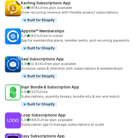
Kaching Subscriptions App
de 5 estrelas
5,0
(818)
•
Free plan available
818 total de avaliações
Grow recurring revenue with flexible product subscriptions
Built for Shopify
Appstle℠ Memberships
de 5 estrelas
5,0
(831)
•
Free to install
831 total de avaliações
App for membership plans, member perks, and recurring payments
Built for Shopify
Seal Subscriptions App
de 5 estrelas
4,9
(2.934)
•
Free plan available
2934 total de avaliações
Increase sales & retention with subscriptions & memberships!
Built for Shopify
Supr Bundle & Subscription App
de 5 estrelas
5,0
(227)
•
Free
227 total de avaliações
Subscriptions, quantity breaks, bundle kits & mix and match
Built for Shopify
Loop Subscriptions App
de 5 estrelas
5,0
(683)
•
Free plan available
683 total de avaliações
Subscription app to manage subscriptions at scale
Easy Subscriptions App