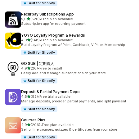
Built for Shopify
Recurpay Subscriptions App
de 5 estrelas
5,0
(526)
•
Free plan available
526 total de avaliações
Subscription app for recurring payment
YOYO Loyalty Program & Rewards
de 5 estrelas
4,9
(148)
•
Free plan available
148 total de avaliações
Build Loyalty Program w/ Point, Cashback, VIP tier, Membership
Built for Shopify
GO SUB | 定期購入
de 5 estrelas
4,9
(26)
•
Free to install
26 total de avaliações
Easily add and manage subscriptions on your store.
Built for Shopify
Deposit & Partial Payment Depo
de 5 estrelas
4,6
(92)
•
Free trial available
92 total de avaliações
Manage deposits, preorder, partial payments, and split payment
Built for Shopify
Courses Plus
de 5 estrelas
4,9
(206)
•
Free plan available
206 total de avaliações
Sell online courses, quizzes & certificates from your store
Built for Shopify