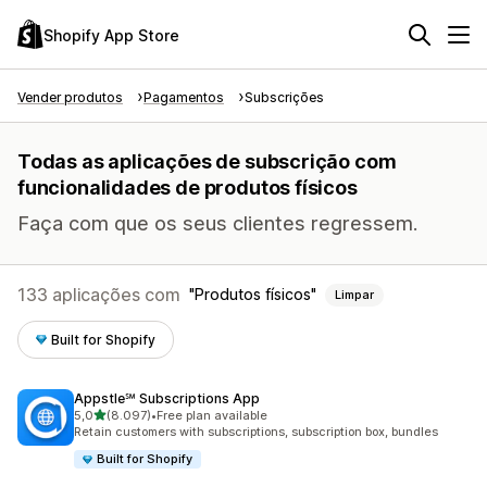
Shopify App Store
Vender produtos
Pagamentos
Subscrições
Todas as aplicações de subscrição com
funcionalidades de produtos físicos
Faça com que os seus clientes regressem.
133 aplicações com
Produtos físicos
Limpar
Built for Shopify
Appstle℠ Subscriptions App
de 5 estrelas
5,0
(8.097)
•
Free plan available
8097 total de avaliações
Retain customers with subscriptions, subscription box, bundles
Built for Shopify