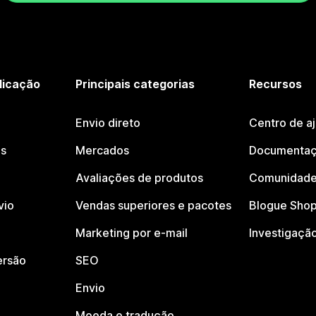
licação
Principais categorias
Recursos
Envio direto
Centro de a
os
Mercados
Documentaç
Avaliações de produtos
Comunidade
vio
Vendas superiores e pacotes
Blogue Shop
Marketing por e-mail
Investigaçã
ersão
SEO
Envio
Moeda e tradução