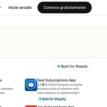
Inicie sessão
Comece gratuitamente
Built for Shopify
s
Seal Subscriptions App
de 5 estrelas
4,9
(2.933)
•
Free plan available
2933 total de avaliações
s, member
Increase sales & retention with
ents
subscriptions & memberships!
Built for Shopify
p
Joy Subscriptions App