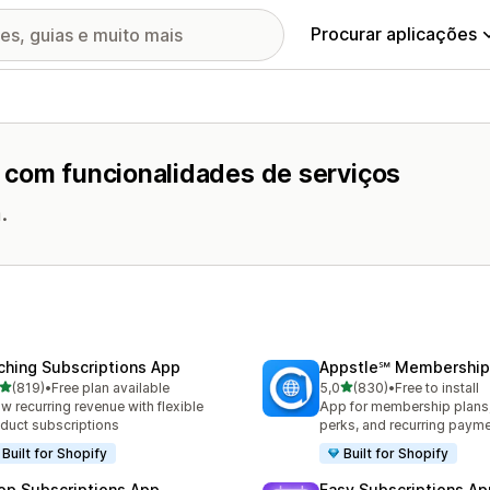
Procurar aplicações
 com funcionalidades de serviços
.
ching Subscriptions App
Appstle℠ Membership
de 5 estrelas
de 5 estrelas
(819)
•
Free plan available
5,0
(830)
•
Free to install
 total de avaliações
830 total de avaliações
w recurring revenue with flexible
App for membership plan
duct subscriptions
perks, and recurring paym
Built for Shopify
Built for Shopify
op Subscriptions App
Easy Subscriptions Ap