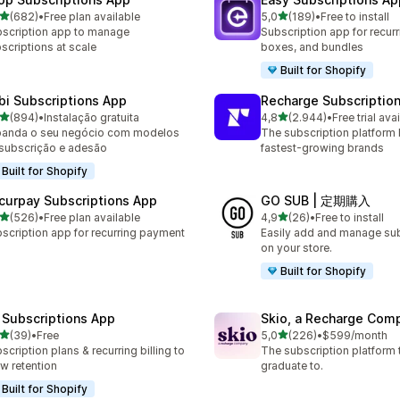
de 5 estrelas
de 5 estrelas
(682)
•
Free plan available
5,0
(189)
•
Free to install
 total de avaliações
189 total de avaliações
scription app to manage
Subscription app for recurr
scriptions at scale
boxes, and bundles
Built for Shopify
bi Subscriptions App
Recharge Subscriptio
de 5 estrelas
de 5 estrelas
(894)
•
Instalação gratuita
4,8
(2.944)
•
Free trial ava
 total de avaliações
2944 total de avaliações
panda o seu negócio com modelos
The subscription platform b
subscrição e adesão
fastest-growing brands
Built for Shopify
curpay Subscriptions App
GO SUB | 定期購入
de 5 estrelas
de 5 estrelas
(526)
•
Free plan available
4,9
(26)
•
Free to install
 total de avaliações
26 total de avaliações
scription app for recurring payment
Easily add and manage sub
on your store.
Built for Shopify
 Subscriptions App
Skio, a Recharge Com
de 5 estrelas
de 5 estrelas
(39)
•
Free
5,0
(226)
•
$599/month
total de avaliações
226 total de avaliações
scription plans & recurring billing to
The subscription platform
w retention
graduate to.
Built for Shopify