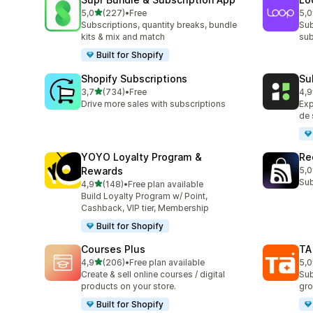
de 5 estrelas
5,0
(227)
•
Free
5,0
227 total de avaliações
682
Subscriptions, quantity breaks, bundle
Sub
kits & mix and match
sub
Built for Shopify
Shopify Subscriptions
Su
de 5 estrelas
3,7
(734)
•
Free
4,9
734 total de avaliações
894
Drive more sales with subscriptions
Ex
de 
YOYO Loyalty Program &
Re
Rewards
5,0
526
Sub
de 5 estrelas
4,9
(148)
•
Free plan available
148 total de avaliações
Build Loyalty Program w/ Point,
Cashback, VIP tier, Membership
Built for Shopify
Courses Plus
TA
de 5 estrelas
4,9
(206)
•
Free plan available
5,0
206 total de avaliações
39 
Create & sell online courses / digital
Sub
products on your store.
gro
Built for Shopify