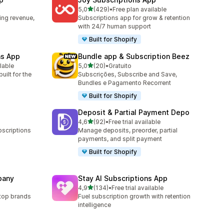
de 5 estrelas
5,0
(429)
•
Free plan available
429 total de avaliações
ing revenue,
Subscriptions app for grow & retention
with 24/7 human support
Built for Shopify
ns App
Bundle app & Subscription Beez
de 5 estrelas
ilable
5,0
(20)
•
Gratuito
20 total de avaliações
uilt for the
Subscrições, Subscribe and Save,
Bundles e Pagamento Recorrent
Built for Shopify
Deposit & Partial Payment Depo
de 5 estrelas
4,6
(92)
•
Free trial available
92 total de avaliações
scriptions
Manage deposits, preorder, partial
payments, and split payment
Built for Shopify
pany
Stay AI Subscriptions App
de 5 estrelas
4,9
(134)
•
Free trial available
134 total de avaliações
 top brands
Fuel subscription growth with retention
intelligence