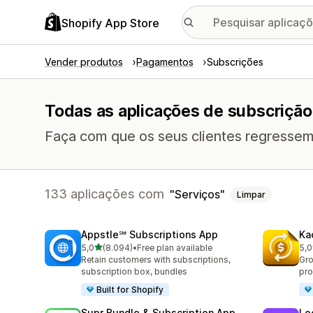
Shopify App Store
Vender produtos
Pagamentos
Subscrições
Todas as aplicações de subscrição
Faça com que os seus clientes regressem
133 aplicações com
Serviços
Limpar
Appstle℠ Subscriptions App
Ka
de 5 estrelas
5,0
(8.094)
•
Free plan available
5,0
8094 total de avaliações
819
Retain customers with subscriptions,
Gro
subscription box, bundles
pro
Built for Shopify
Supr Bundle & Subscription App
Lo