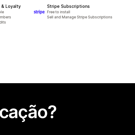
& Loyalty
Stripe Subscriptions
ble
Free to install
embers
Sell and Manage Stripe Subscriptions
dits
icação?