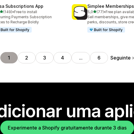
sa Subscriptions App
Simplee Memberships 
de 5 estrelas
de 5 estrelas
(149)
•
Free to install
5,0
(77)
•
Free plan availa
 total de avaliações
77 total de avaliações
urring Payments Subscription
Sell memberships, give m
es to Recharge Boldly
perks, discounts, store cre
Built for Shopify
Built for Shopify
Seguinte
1
2
3
4
…
6
dicionar uma apl
Experimente a Shopify gratuitamente durante 3 dias