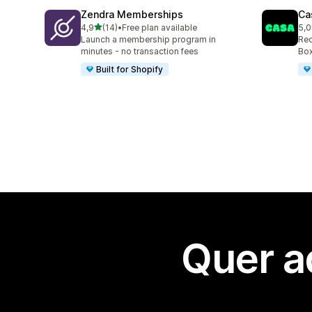
Zendra Memberships
Ca
de 5 estrelas
4,9
(14)
•
Free plan available
5,0
14 total de avaliações
149
Launch a membership program in
Rec
minutes - no transaction fees
Box
Built for Shopify
Quer a