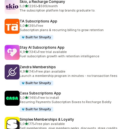
Skio, a Recharge Company
z 5 hvězd
5,0
(226)
•
$599/month
Celkový počet recenzí: 226
The subscription platform top brands graduate to.
TA Subscriptions App
z 5 hvězd
5,0
(39)
•
Free
Celkový počet recenzí: 39
Subscription plans & recurring billing to grow retention
Built for Shopify
Stay AI Subscriptions App
z 5 hvězd
4,9
(134)
•
Free trial available
Celkový počet recenzí: 134
Fuel subscription growth with retention intelligence
Zendra Memberships
z 5 hvězd
4,9
(14)
•
Free plan available
Celkový počet recenzí: 14
Launch a membership program in minutes - no transaction fees
Built for Shopify
Casa Subscriptions App
z 5 hvězd
5,0
(149)
•
Free to install
Celkový počet recenzí: 149
Recurring Payments Subscription Boxes to Recharge Boldly
Built for Shopify
Simplee Memberships & Loyalty
z 5 hvězd
5,0
(77)
•
Free plan available
Celkový počet recenzí: 77
Sell memberships, give members perks, discounts, store credits