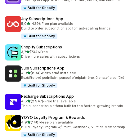
Subscription app for recurring revenue, boxes, and bundles
Built for Shopify
Joy Subscriptions App
z 5 hvězd
5,0
(429)
•
Free plan available
Celkový počet recenzí: 429
Build to order subscription app for fast-scaling brands
Built for Shopify
Shopify Subscriptions
z 5 hvězd
3,7
(734)
•
Free
Celkový počet recenzí: 734
Drive more sales with subscriptions
Subi Subscriptions App
z 5 hvězd
4,9
(894)
•
Bezplatná instalace
Celkový počet recenzí: 894
Rozšiřte své podnikání pomocí předplatného, členství a balíčků
Built for Shopify
Recharge Subscriptions App
z 5 hvězd
4,8
(2 947)
•
Free trial available
Celkový počet recenzí: 2947
The subscription platform built for the fastest-growing brands
YOYO Loyalty Program & Rewards
z 5 hvězd
4,9
(148)
•
Free plan available
Celkový počet recenzí: 148
Build Loyalty Program w/ Point, Cashback, VIP tier, Membership
Built for Shopify