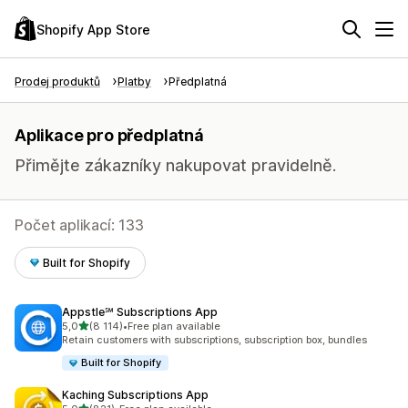
Shopify App Store
Prodej produktů
Platby
Předplatná
Aplikace pro předplatná
Přimějte zákazníky nakupovat pravidelně.
Počet aplikací: 133
Built for Shopify
Appstle℠ Subscriptions App
z 5 hvězd
5,0
(8 114)
•
Free plan available
Celkový počet recenzí: 8114
Retain customers with subscriptions, subscription box, bundles
Built for Shopify
Kaching Subscriptions App