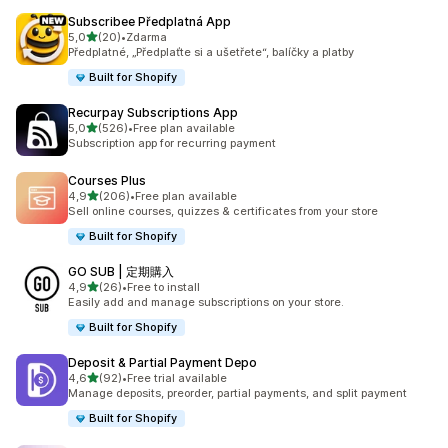
Subscribee Předplatná App
z 5 hvězd
5,0
(20)
•
Zdarma
Celkový počet recenzí: 20
Předplatné, „Předplaťte si a ušetřete“, balíčky a platby
Built for Shopify
Recurpay Subscriptions App
z 5 hvězd
5,0
(526)
•
Free plan available
Celkový počet recenzí: 526
Subscription app for recurring payment
Courses Plus
z 5 hvězd
4,9
(206)
•
Free plan available
Celkový počet recenzí: 206
Sell online courses, quizzes & certificates from your store
Built for Shopify
GO SUB | 定期購入
z 5 hvězd
4,9
(26)
•
Free to install
Celkový počet recenzí: 26
Easily add and manage subscriptions on your store.
Built for Shopify
Deposit & Partial Payment Depo
z 5 hvězd
4,6
(92)
•
Free trial available
Celkový počet recenzí: 92
Manage deposits, preorder, partial payments, and split payment
Built for Shopify