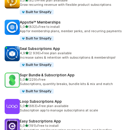
z 5 hvězd
5,0
(821)
•
Free plan available
Celkový počet recenzí: 821
Grow recurring revenue with flexible product subscriptions
Built for Shopify
Appstle℠ Memberships
z 5 hvězd
5,0
(832)
•
Free to install
Celkový počet recenzí: 832
App for membership plans, member perks, and recurring payments
Built for Shopify
Seal Subscriptions App
z 5 hvězd
4,9
(2 936)
•
Free plan available
Celkový počet recenzí: 2936
Increase sales & retention with subscriptions & memberships!
Built for Shopify
Supr Bundle & Subscription App
z 5 hvězd
5,0
(229)
•
Free
Celkový počet recenzí: 229
Subscriptions, quantity breaks, bundle kits & mix and match
Built for Shopify
Loop Subscriptions App
z 5 hvězd
5,0
(683)
•
Free plan available
Celkový počet recenzí: 683
Subscription app to manage subscriptions at scale
Easy Subscriptions App
z 5 hvězd
5,0
(191)
•
Free to install
Celkový počet recenzí: 191